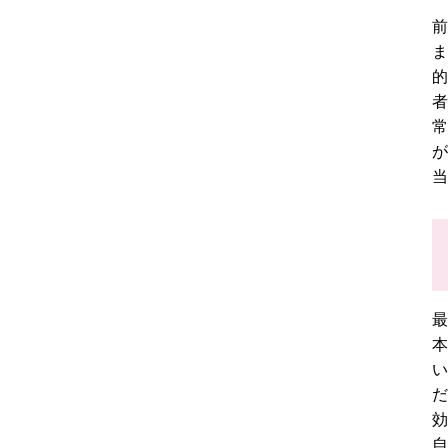
前
ま
的
者
常
が
当
最
本
い
だ
効
自