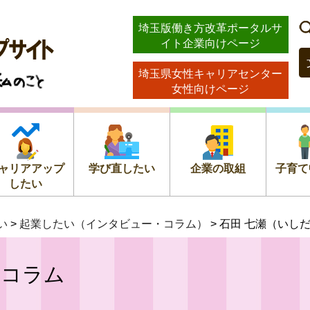
ストッ
埼玉版働き方改革ポータルサ
イト企業向けページ
のこと
埼玉県女性キャリアセンター
女性向けページ
ャリアアップ
学び直したい
企業の取組
子育て
したい
い
>
起業したい（インタビュー・コラム）
> 石田 七瀬（いし
・コラム