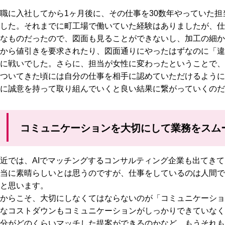
職に入社してから1ヶ月後に、その仕事を30数年やっていた
した。それまでに町工場で働いていた経験はありましたが、仕
なものだったので、図面も見ることができないし、加工の細か
から値引きを要求されたり、図面通りにやったはずなのに「違
に戦いでした。さらに、担当が女性に変わったということで、
ついてきた頃には自分の仕事を相手に認めていただけるように
に誠意を持って取り組んでいくと良い結果に繋がっていくのだ
コミュニケーションを大切にして業務をスム
近では、AIでマッチングするコンサルティング企業も出てきて
当に素晴らしいとは思うのですが、仕事をしているのは人間で
と思います。
からこそ、大切にしなくてはならないのが「コミュニケーショ
なコストダウンもコミュニケーションがしっかりできていなく
分がどのくらいマッチした提案ができるのかなど、もうそれも