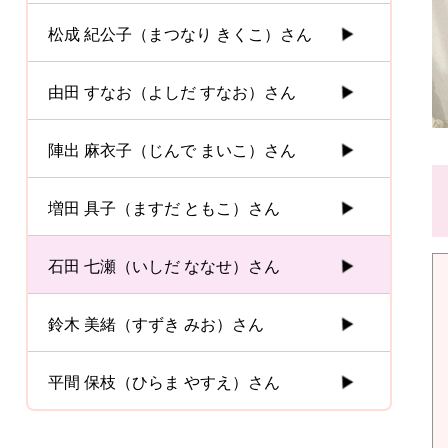
松成 紀公子（まつなり きくこ）さん
由田 すなお（よしだ すなお）さん
陣出 麻衣子（じんで まいこ）さん
増田 具子（ますだ ともこ）さん
石田 七瀬（いしだ ななせ）さん
鈴木 美緒（すずき みお）さん
平間 保枝（ひらま やすえ）さん