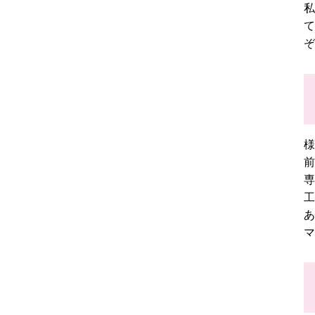
私
て
ぞ
様
前
専
工
あ
マ