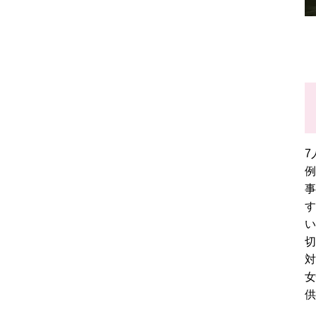
7
例
事
す
い
切
対
女
供