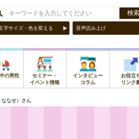
文字サイズ・色を変える
音声読み上げ
中の男性
セミナー・
インタビュー
お役立
イベント情報
コラム
リンク
だ ななせ）さん