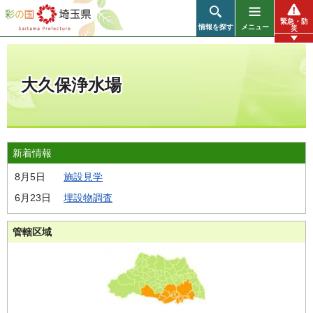
彩の国 埼玉県
緊急・防
情報を探す
メニュー
災
大久保浄水場
新着情報
8月5日
施設見学
6月23日
埋設物調査
管轄区域