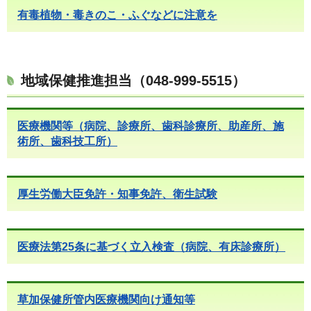
有毒植物・毒きのこ・ふぐなどに注意を
地域保健推進担当（048-999-5515）
医療機関等（病院、診療所、歯科診療所、助産所、施
術所、歯科技工所）
厚生労働大臣免許・知事免許、衛生試験
医療法第25条に基づく立入検査（病院、有床診療所）
草加保健所管内医療機関向け通知等