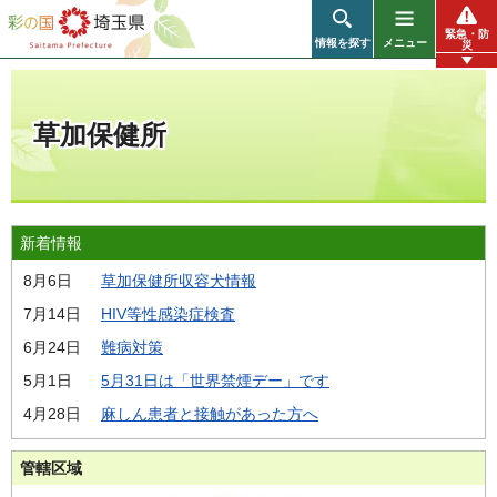
彩の国 埼玉県
緊急・防
情報を探す
メニュー
災
草加保健所
新着情報
8月6日
草加保健所収容犬情報
7月14日
HIV等性感染症検査
6月24日
難病対策
5月1日
5月31日は「世界禁煙デー」です
4月28日
麻しん患者と接触があった方へ
管轄区域