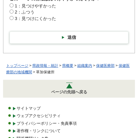
1：見つけやすかった
2：ふつう
3：見つけにくかった
送信
トップページ
>
県政情報・統計
>
県概要
>
組織案内
>
保健医療部
>
保健医
療部の地域機関
> 草加保健所
ページの先頭へ戻る
サイトマップ
ウェブアクセシビリティ
プライバシーポリシー・免責事項
著作権・リンクについて