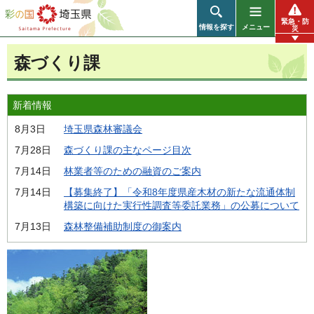
彩の国 埼玉県
緊急・防
情報を探す
メニュー
災
森づくり課
新着情報
8月3日
埼玉県森林審議会
7月28日
森づくり課の主なページ目次
7月14日
林業者等のための融資のご案内
7月14日
【募集終了】「令和8年度県産木材の新たな流通体制
構築に向けた実行性調査等委託業務」の公募について
7月13日
森林整備補助制度の御案内