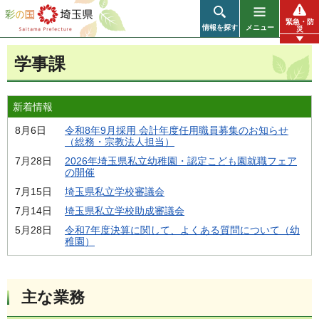
彩の国 埼玉県
緊急・防
情報を探す
メニュー
災
学事課
新着情報
8月6日
令和8年9月採用 会計年度任用職員募集のお知らせ
（総務・宗教法人担当）
7月28日
2026年埼玉県私立幼稚園・認定こども園就職フェア
の開催
7月15日
埼玉県私立学校審議会
7月14日
埼玉県私立学校助成審議会
5月28日
令和7年度決算に関して、よくある質問について（幼
稚園）
主な業務