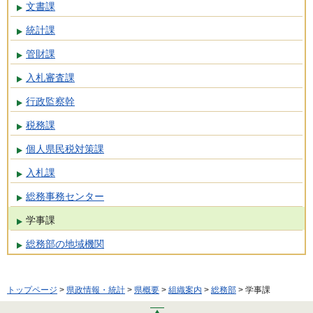
文書課
統計課
管財課
入札審査課
行政監察幹
税務課
個人県民税対策課
入札課
総務事務センター
学事課
総務部の地域機関
トップページ
>
県政情報・統計
>
県概要
>
組織案内
>
総務部
> 学事課