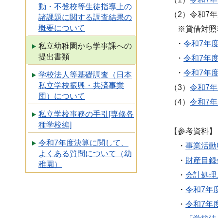
動・不登校等生徒指導上の
（2）令和7
諸課題に関する調査結果の
概要について
※貸借対照表
・
令和7年
私立幼稚園から学事課への
提出書類
・
令和7年
・
令和7年
学校法人等基礎調査（日本
私立学校振興・共済事業
（3）
令和7
団）について
（4）
令和7
私立学校事務の手引[専修各
種学校編]
【参考資料】
令和7年度決算に関して、
・
事業活動
よくある質問について（幼
・
財産目録
稚園）
・
会計処理
・
令和7年
・
令和7年