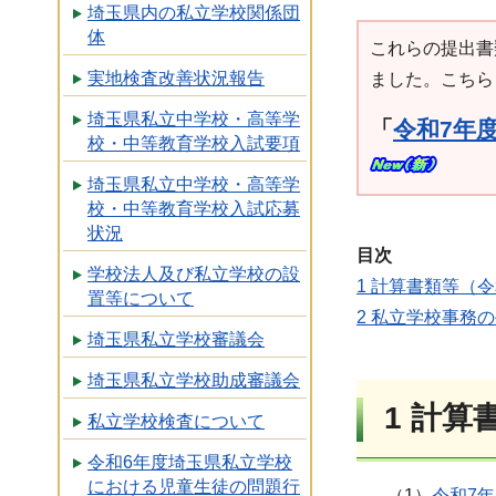
埼玉県内の私立学校関係団
体
これらの提出書
実地検査改善状況報告
ました。こちら
埼玉県私立中学校・高等学
「
令和7年
校・中等教育学校入試要項
埼玉県私立中学校・高等学
校・中等教育学校入試応募
状況
目次
学校法人及び私立学校の設
1 計算書類等（令
置等について
2 私立学校事務
埼玉県私立学校審議会
埼玉県私立学校助成審議会
1
計算書
私立学校検査について
令和6年度埼玉県私立学校
における児童生徒の問題行
（1）
令和7