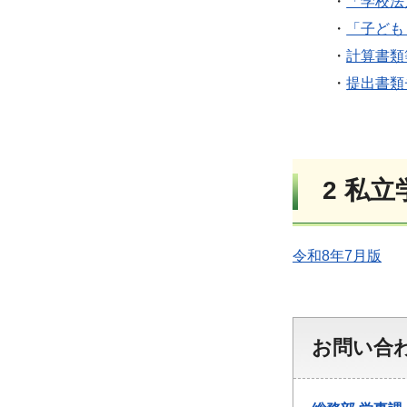
・
「学校法
・
「子ども
・
計算書類
・
提出書類
2 私
令和8年7月版
お問い合