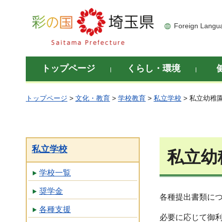
彩の国 埼玉県
Foreign Langu
トップページ
くらし・環境
トップページ
>
文化・教育
>
学校教育
>
私立学校
> 私立幼稚
私立学校
私立幼
学校一覧
奨学金
各種提出書類に
各種支援
必要に応じて御