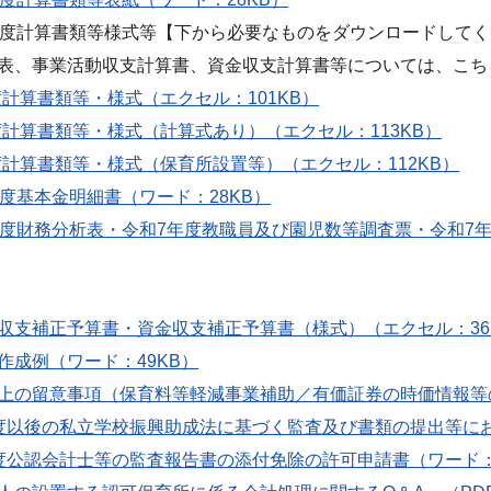
年度計算書類等様式等【下から必要なものをダウンロードして
、事業活動収支計算書、資金収支計算書等については、こち
度計算書類等・様式（エクセル：101KB）
度計算書類等・様式（計算式あり）（エクセル：113KB）
度計算書類等・様式（保育所設置等）（エクセル：112KB）
年度基本金明細書（ワード：28KB）
年度財務分析表・令和7年度教職員及び園児数等調査票・令和7年
収支補正予算書・資金収支補正予算書（様式）（エクセル：36
作成例（ワード：49KB）
上の留意事項（保育料等軽減事業補助／有価証券の時価情報等の注
度以後の私立学校振興助成法に基づく監査及び書類の提出等におけ
度公認会計士等の監査報告書の添付免除の許可申請書（ワード：