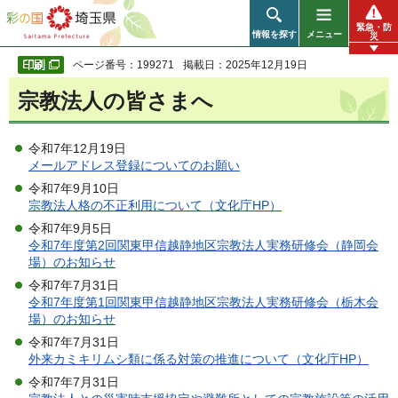
彩の国 埼玉県
緊急・防
情報を探す
メニュー
災
ページ番号：199271
掲載日：2025年12月19日
宗教法人の皆さまへ
令和7年12月19日
メールアドレス登録についてのお願い
令和7年9月10日
宗教法人格の不正利用について（文化庁HP）
令和7年9月5日
令和7年度第2回関東甲信越静地区宗教法人実務研修会（静岡会
場）のお知らせ
令和7年7月31日
令和7年度第1回関東甲信越静地区宗教法人実務研修会（栃木会
場）のお知らせ
令和7年7月31日
外来カミキリムシ類に係る対策の推進について（文化庁HP）
令和7年7月31日