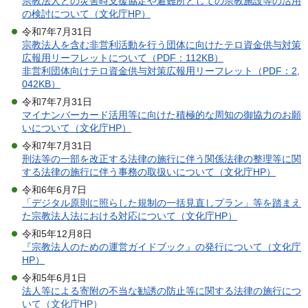
宗教法人との災害時支援協定や避難所としての宗教施設等の活用
の検討について（文化庁HP）
令和7年7月31日
宗教法人を含む非営利活動を行う団体に向けたテロ資金供与対策
広報用リーフレットについて（PDF：112KB）
非営利団体向けテロ資金供与対策広報用リーフレット（PDF：2,
042KB）
令和7年7月31日
マイナンバーカード活用等に向けた積極的な周知の御協力のお願
いについて（文化庁HP）
令和7年7月31日
刑法等の一部を改正する法律の施行に伴う関係法律の整理等に関
する法律の施行に伴う事務の取扱いについて（文化庁HP）
令和6年6月7日
「デジタル原則に照らした規制の一括見直しプラン」等を踏まえ
た宗教法人法における対応について（文化庁HP）
令和5年12月8日
『宗教法人のための運営ガイドブック』の発行について（文化庁
HP）
令和5年6月1日
法人等による寄附の不当な勧誘の防止等に関する法律の施行につ
いて（文化庁HP）