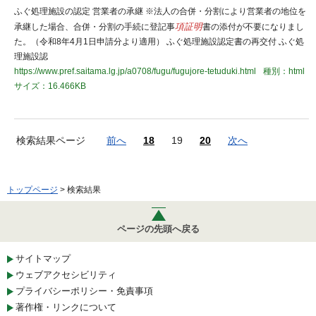
ふぐ処理施設の認定 営業者の承継 ※法人の合併・分割により営業者の地位を
承継した場合、合併・分割の手続に登記事
項証明
書の添付が不要になりまし
た。（令和8年4月1日申請分より適用） ふぐ処理施設認定書の再交付 ふぐ処
理施設認
https://www.pref.saitama.lg.jp/a0708/fugu/fugujore-tetuduki.html
種別：html
サイズ：16.466KB
検索結果ページ
前へ
18
19
20
次へ
トップページ
> 検索結果
ページの先頭へ戻る
サイトマップ
ウェブアクセシビリティ
プライバシーポリシー・免責事項
著作権・リンクについて