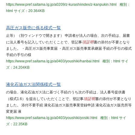
https://www.pref.saitama.lg.jp/a0209/z-kurashiindex/z-kanpukin.html
種別：
html
サイズ：20.364KB
高圧ガス販売に係る様式一覧
止等）（別ウィンドウで開きます） 申請者が法人の場合、次の手続は、届書
に法人番号を記入していただくことで、登記事
項証明
書の添付が不要となり
ました。 ・高圧ガス販売事業届 ・高圧ガス販売事業承継届 手続の手引の様式
手続の手引の様
https://www.pref.saitama.lg.jp/a0403/youshiki/hanbai.html
種別：html
サイ
ズ：24.204KB
液化石油ガス法関係様式一覧
の場合、液化石油ガス法に基づく手続のうち次の手続は、法人番号提供書
（様式1.6）を提出していただくことで、登記事
項証明
書の添付が不要となり
ました。 添付不要手続 液化石油ガス販売事業登録申請 液化石油ガス販売所等
変更届 液
https://www.pref.saitama.lg.jp/a0403/youshiki/yosiki.html
種別：html
サイ
ズ：22.35KB