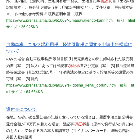
部） 案内図、公図の写、土地所有者一覧表、土地登記事
項証明
書（土地の登
記簿謄本）、身分証明書等（例：印鑑証明書など）、委任状※、戸籍謄本等
※、その他の参考資料※ 境界証明申請 （境界
https://www.pref.saitama.lg.jp/b1009/kumagayakendo-kanri.html
種別：html
サイズ：36.925KB
自動車税、ゴルフ場利用税、軽油引取税に関する申請申告様式に
ついて
のみの場合 自動車税事務所 添付書類 [1] 元売業者との間に締結された販売契
約書（写） [2] 法人にあっては登記事
項証明
書及び定款（写） [3] 軽油流通経
路等確認書（別記様式第5号） [4] 消防法の規定に基づく貯蔵所等の設置の許
可証（写） [5] 特約
https://www.pref.saitama.lg.jp/a0209/z-jidosha_keiyu_goruhu.html
種別：ht
ml
サイズ：64.664KB
還付金について
在地、名称が送金通知書の記載と変わっている場合は、履歴事項全部証明書
還付金額が10万円を超える場合、登記事
項証明
書（原本で発行後6か月以内
のもの）、受領する方の本人確認書類（マイナンバーカード、運転免許証、
外国人登録証明