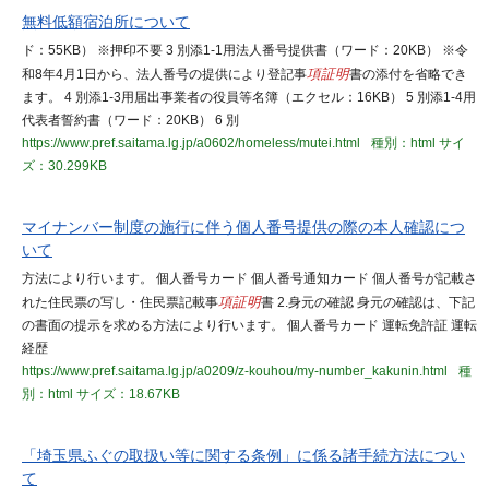
無料低額宿泊所について
ド：55KB） ※押印不要 3 別添1-1用法人番号提供書（ワード：20KB） ※令
和8年4月1日から、法人番号の提供により登記事
項証明
書の添付を省略でき
ます。 4 別添1-3用届出事業者の役員等名簿（エクセル：16KB） 5 別添1-4用
代表者誓約書（ワード：20KB） 6 別
https://www.pref.saitama.lg.jp/a0602/homeless/mutei.html
種別：html
サイ
ズ：30.299KB
マイナンバー制度の施行に伴う個人番号提供の際の本人確認につ
いて
方法により行います。 個人番号カード 個人番号通知カード 個人番号が記載さ
れた住民票の写し・住民票記載事
項証明
書 2.身元の確認 身元の確認は、下記
の書面の提示を求める方法により行います。 個人番号カード 運転免許証 運転
経歴
https://www.pref.saitama.lg.jp/a0209/z-kouhou/my-number_kakunin.html
種
別：html
サイズ：18.67KB
「埼玉県ふぐの取扱い等に関する条例」に係る諸手続方法につい
て