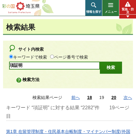
彩の国 埼玉県
緊急・防
情報を探す
メニュー
災
検索結果
サイト内検索
キーワードで検索
ページ番号で検索
検索方法
検索結果ページ
前へ
18
19
20
次へ
キーワード “項証明” に対する結果 “2282”件
19ページ
目
第1章 在留管理制度・住民基本台帳制度・マイナンバー制度(外国