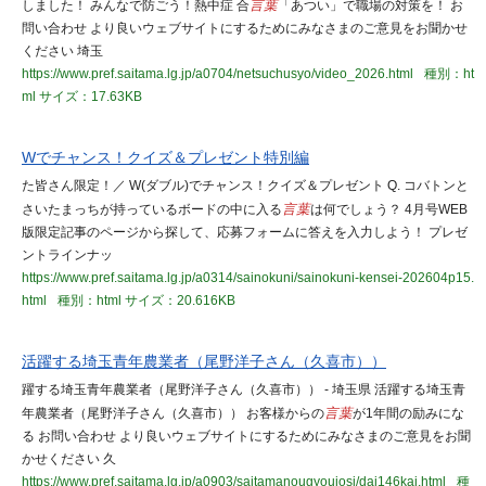
しました！ みんなで防ごう！熱中症 合
言葉
「あつい」で職場の対策を！ お
問い合わせ より良いウェブサイトにするためにみなさまのご意見をお聞かせ
ください 埼玉
https://www.pref.saitama.lg.jp/a0704/netsuchusyo/video_2026.html
種別：ht
ml
サイズ：17.63KB
Wでチャンス！クイズ＆プレゼント特別編
た皆さん限定！／ W(ダブル)でチャンス！クイズ＆プレゼント Q. コバトンと
さいたまっちが持っているボードの中に入る
言葉
は何でしょう？ 4月号WEB
版限定記事のページから探して、応募フォームに答えを入力しよう！ プレゼ
ントラインナッ
https://www.pref.saitama.lg.jp/a0314/sainokuni/sainokuni-kensei-202604p15.
html
種別：html
サイズ：20.616KB
活躍する埼玉青年農業者（尾野洋子さん（久喜市））
躍する埼玉青年農業者（尾野洋子さん（久喜市）） - 埼玉県 活躍する埼玉青
年農業者（尾野洋子さん（久喜市）） お客様からの
言葉
が1年間の励みにな
る お問い合わせ より良いウェブサイトにするためにみなさまのご意見をお聞
かせください 久
https://www.pref.saitama.lg.jp/a0903/saitamanougyoujosi/dai146kai.html
種