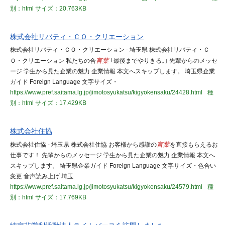
別：html
サイズ：20.763KB
株式会社リバティ・ＣＯ・クリエーション
株式会社リバティ・ＣＯ・クリエーション - 埼玉県 株式会社リバティ・Ｃ
Ｏ・クリエーション 私たちの合
言葉
｢最後までやりきる｡｣ 先輩からのメッセ
ージ 学生から見た企業の魅力 企業情報 本文へスキップします。 埼玉県企業
ガイド Foreign Language 文字サイズ・
https://www.pref.saitama.lg.jp/jimotosyukatsu/kigyokensaku/24428.html
種
別：html
サイズ：17.429KB
株式会社住協
株式会社住協 - 埼玉県 株式会社住協 お客様から感謝の
言葉
を直接もらえるお
仕事です！ 先輩からのメッセージ 学生から見た企業の魅力 企業情報 本文へ
スキップします。 埼玉県企業ガイド Foreign Language 文字サイズ・色合い
変更 音声読み上げ 埼玉
https://www.pref.saitama.lg.jp/jimotosyukatsu/kigyokensaku/24579.html
種
別：html
サイズ：17.769KB