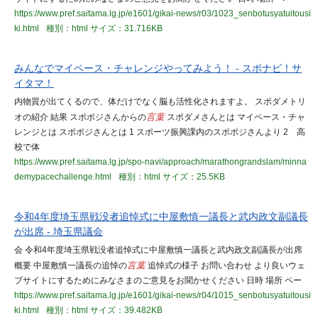
https://www.pref.saitama.lg.jp/e1601/gikai-news/r03/1023_senbotusyatuitousi
ki.html
種別：html
サイズ：31.716KB
みんなでマイペース・チャレンジやってみよう！ - スポナビ！サ
イタマ！
内物質が出てくるので、体だけでなく脳も活性化されますよ。 スポダメトリ
オの紹介 結果 スポポジさんからの
言葉
スポダメさんとは マイペース・チャ
レンジとは スポポジさんとは 1 スポーツ振興課内のスポポジさんより 2 高
校で体
https://www.pref.saitama.lg.jp/spo-navi/approach/marathongrandslam/minna
demypacechallenge.html
種別：html
サイズ：25.5KB
令和4年度埼玉県戦没者追悼式に中屋敷慎一議長と武内政文副議長
が出席 - 埼玉県議会
会 令和4年度埼玉県戦没者追悼式に中屋敷慎一議長と武内政文副議長が出席
概要 中屋敷慎一議長の追悼の
言葉
追悼式の様子 お問い合わせ より良いウェ
ブサイトにするためにみなさまのご意見をお聞かせください 日時 場所 ペー
https://www.pref.saitama.lg.jp/e1601/gikai-news/r04/1015_senbotusyatuitousi
ki.html
種別：html
サイズ：39.482KB