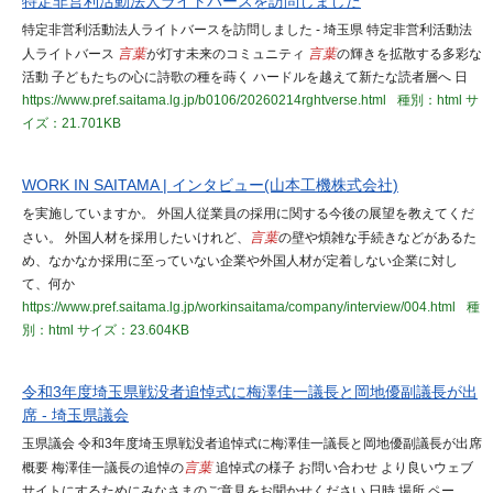
特定非営利活動法人ライトバースを訪問しました
特定非営利活動法人ライトバースを訪問しました - 埼玉県 特定非営利活動法
人ライトバース
言葉
が灯す未来のコミュニティ
言葉
の輝きを拡散する多彩な
活動 子どもたちの心に詩歌の種を蒔く ハードルを越えて新たな読者層へ 日
https://www.pref.saitama.lg.jp/b0106/20260214rghtverse.html
種別：html
サ
イズ：21.701KB
WORK IN SAITAMA | インタビュー(山本工機株式会社)
を実施していますか。 外国人従業員の採用に関する今後の展望を教えてくだ
さい。 外国人材を採用したいけれど、
言葉
の壁や煩雑な手続きなどがあるた
め、なかなか採用に至っていない企業や外国人材が定着しない企業に対し
て、何か
https://www.pref.saitama.lg.jp/workinsaitama/company/interview/004.html
種
別：html
サイズ：23.604KB
令和3年度埼玉県戦没者追悼式に梅澤佳一議長と岡地優副議長が出
席 - 埼玉県議会
玉県議会 令和3年度埼玉県戦没者追悼式に梅澤佳一議長と岡地優副議長が出席
概要 梅澤佳一議長の追悼の
言葉
追悼式の様子 お問い合わせ より良いウェブ
サイトにするためにみなさまのご意見をお聞かせください 日時 場所 ペー