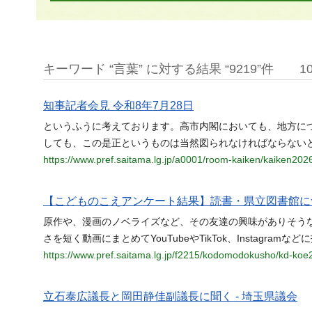
キーワード “言葉” に対する結果 “9219”件
1
知事記者会見 令和8年7月28日
というふうに考えております。高市内閣においても、地方に
しても、この是正というものは当然図られなければならない
https://www.pref.saitama.lg.jp/a0001/room-kaiken/kaiken202
【こどものこえアンケート結果】読書・県立図書館に
原作や、漫画のノベライズなど、その友達の興味がありそう
さを短く動画にまとめてYouTubeやTikTok、Instagram
https://www.pref.saitama.lg.jp/f2215/kodomodokusho/kd-koe
立石泰広議長と岡田静佳副議長に聞く - 埼玉県議会