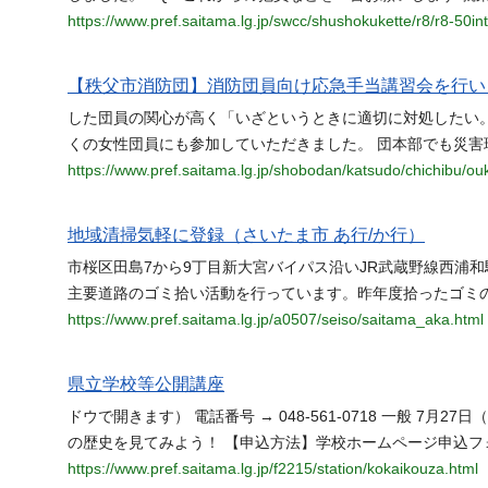
https://www.pref.saitama.lg.jp/swcc/shushokukette/r8/r8-50in
【秩父市消防団】消防団員向け応急手当講習会を行いま
した団員の関心が高く「いざというときに適切に対処したい
くの女性団員にも参加していただきました。 団本部でも災害
https://www.pref.saitama.lg.jp/shobodan/katsudo/chichibu/ou
地域清掃気軽に登録（さいたま市 あ行/か行）
市桜区田島7から9丁目新大宮バイパス沿いJR武蔵野線西浦和駅
主要道路のゴミ拾い活動を行っています。昨年度拾ったゴミの累計は433.4
https://www.pref.saitama.lg.jp/a0507/seiso/saitama_aka.html
県立学校等公開講座
ドウで開きます） 電話番号 → 048-561-0718 一般 7月27
の歴史を見てみよう！ 【申込方法】学校ホームページ申込フォームまたは電
https://www.pref.saitama.lg.jp/f2215/station/kokaikouza.html