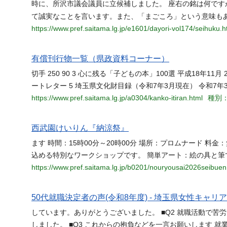
時に、所沢市議会議員に立候補しました。 座右の銘は何です
て誠実なことを言います。また、「まごころ」という意味も
https://www.pref.saitama.lg.jp/e1601/dayori-vol174/seihuku.h
有償刊行物一覧（県政資料コーナー）
切手 250 90 3 心に残る「子どもの本」100選 平成18年11月 
ートレター 5 埼玉県文化財目録（令和7年3月現在） 令和7年3月 1
https://www.pref.saitama.lg.jp/a0304/kanko-itiran.html
種別：
西武園けいりん『納涼祭』
ます 時間：15時00分～20時00分 場所：プロムナード 料
込める特別なワークショップです。 簡単アート：絵の具と筆
https://www.pref.saitama.lg.jp/b0201/nouryousai2026seibuen
50代就職決定者の声(令和8年度) - 埼玉県女性キャリ
しています。ありがとうございました。 ■Q2 就職活動で苦
しました。 ■Q3 これからの抱負などを一言お願いします 