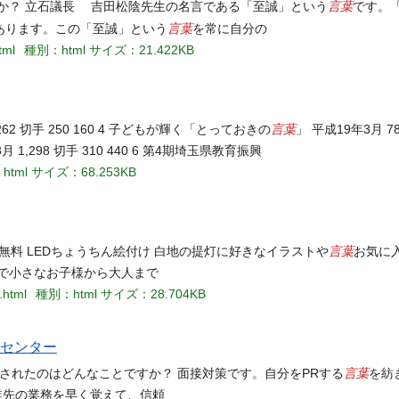
言葉
か？ 立石議長 吉田松陰先生の名言である「至誠」という
です。
言葉
あります。この「至誠」という
を常に自分の
tml
種別：html
サイズ：21.422KB
言葉
262 切手 250 160 4 子どもが輝く「とっておきの
」 平成19年3月 78
,298 切手 310 440 6 第4期埼玉県教育振興
html
サイズ：68.253KB
言葉
金：無料 LEDちょうちん絵付け 白地の提灯に好きなイラストや
お気に
で小さなお子様から大人まで
.html
種別：html
サイズ：28.704KB
アセンター
言葉
労されたのはどんなことですか？ 面接対策です。自分をPRする
を紡
就業先の業務を早く覚えて、信頼