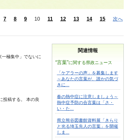
7
8
9
10
11
12
13
14
15
次へ
関連情報
京一極集中」でないに
“言葉”
に関する県政ニュース
「ケアラーの声」を募集します
～あなたの言葉が、誰かの気づ
きに...
春の熱中症に注意しましょう～
Sに投稿する。 本の良
熱中症予防の合言葉は「さ・
い・た...
県立熊谷図書館資料展「きらり
と光る埼玉先人の言葉」を開催
しま...