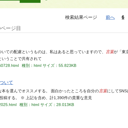
検索結果ページ
前へ
6
0ページ目
言葉
ついての配慮というものは、私はあると思っていますので、
が「東
ということで共有されて
60728.html
種別：html
サイズ：55.823KB
ついて
言葉
な本を選んでオススメする。 面白かったところを自分の
にしてSN
などに投稿する。 ※ 上記を含め、計1,390件の貴重な意見
2025.html
種別：html
サイズ：28.013KB