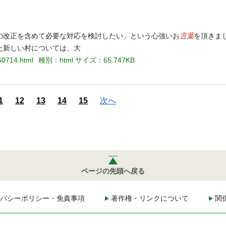
言葉
の改正を含めて必要な対応を検討したい」という心強いお
を頂きま
た新しい村については、大
60714.html
種別：html
サイズ：65.747KB
1
12
13
14
15
次へ
ページの先頭へ戻る
バシーポリシー・免責事項
著作権・リンクについて
関