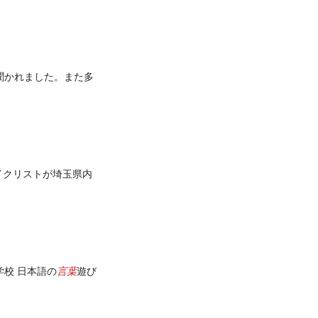
聞かれました。また多
イクリストが埼玉県内
言葉
等学校 日本語の
遊び