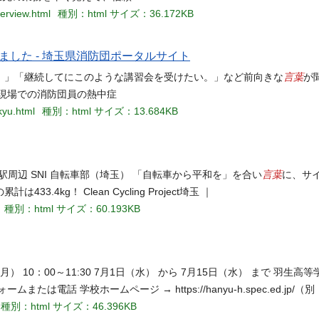
terview.html
種別：html
サイズ：36.172KB
した - 埼玉県消防団ポータルサイト
言葉
。」「継続してにこのような講習会を受けたい。」など前向きな
が
現場での消防団員の熱中症
kyu.html
種別：html
サイズ：13.684KB
言葉
周辺 SNI 自転車部（埼玉） 「自転車から平和を」を合い
に、サ
kg！ Clean Cycling Project埼玉 ｜
種別：html
サイズ：60.193KB
日（月） 10：00～11:30 7月1日（水） から 7月15日（水） まで 羽生高
話 学校ホームページ → https://hanyu-h.spec.ed.jp/（別
種別：html
サイズ：46.396KB