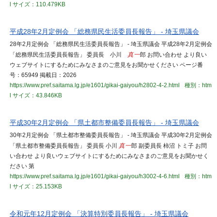
l
サイズ：110.479KB
平成28年2月定例会 「総務県民生活委員長報告」 - 埼玉県議会
28年2月定例会 「総務県民生活委員長報告」 - 埼玉県議会 平成28年2月定例会
「総務県民生活委員長報告」 委員長 小川
真一
郎 お問い合わせ より良い
ウェブサイトにするためにみなさまのご意見をお聞かせください ページ番
号：65949 掲載日：2026
https://www.pref.saitama.lg.jp/e1601/gikai-gaiyou/h2802-4-2.html
種別：htm
l
サイズ：43.846KB
平成30年2月定例会 「県土都市整備委員長報告」 - 埼玉県議会
30年2月定例会 「県土都市整備委員長報告」 - 埼玉県議会 平成30年2月定例会
「県土都市整備委員長報告」 委員長 小川
真一
郎 副委員長 柿沼 トミ子 お問
い合わせ より良いウェブサイトにするためにみなさまのご意見をお聞かせく
ださい 第
https://www.pref.saitama.lg.jp/e1601/gikai-gaiyou/h3002-4-6.html
種別：htm
l
サイズ：25.153KB
令和元年12月定例会 「決算特別委員長報告」 - 埼玉県議会