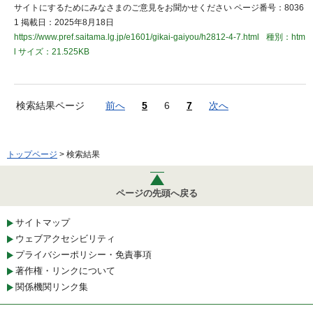
サイトにするためにみなさまのご意見をお聞かせください ページ番号：8036
1 掲載日：2025年8月18日
https://www.pref.saitama.lg.jp/e1601/gikai-gaiyou/h2812-4-7.html
種別：htm
l
サイズ：21.525KB
検索結果ページ
前へ
5
6
7
次へ
トップページ
> 検索結果
ページの先頭へ戻る
サイトマップ
ウェブアクセシビリティ
プライバシーポリシー・免責事項
著作権・リンクについて
関係機関リンク集