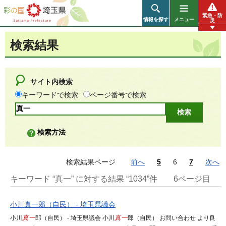
彩の国 埼玉県
緊急・防
情報を探す
メニュー
災
検索結果
サイト内検索
キーワードで検索
ページ番号で検索
検索方法
検索結果ページ
前へ
5
6
7
次へ
キーワード “真一” に対する結果 “1034”件
6ページ目
小川真一郎（自民） - 埼玉県議会
小川
真一
郎（自民） - 埼玉県議会 小川
真一
郎（自民） お問い合わせ より良