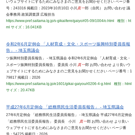
いウェブサイトにするためにみなさまのご意見をお聞かせください ページ番
号：243316 掲載日：2023年10月10日 小川
真一
郎（自民） お問い合わせ 議
会事務局 政策調査課 広報担当
https://www.pref.saitama.lg.jp/s-gikai/tere/gaiyo/r05-09/1004/o.html
種別：ht
ml
サイズ：16.041KB
令和2年6月定例会 「人材育成・文化・スポーツ振興特別委員長報
告」 - 埼玉県議会
ツ振興特別委員長報告」 - 埼玉県議会 令和2年6月定例会 「人材育成・文化・
スポーツ振興特別委員長報告」 委員長 小川
真一
郎 お問い合わせ より良いウ
ェブサイトにするためにみなさまのご意見をお聞かせください ページ番号：1
79817 掲載日：2026
https://www.pref.saitama.lg.jp/e1601/gikai-gaiyou/r0206-4-g.html
種別：html
サイズ：20.47KB
平成27年6月定例会 「総務県民生活委員長報告」 - 埼玉県議会
27年6月定例会 「総務県民生活委員長報告」 - 埼玉県議会 平成27年6月定例会
「総務県民生活委員長報告」 委員長 小川
真一
郎 お問い合わせ より良い
ウェブサイトにするためにみなさまのご意見をお聞かせください ページ番
号：54725 掲載日：2026