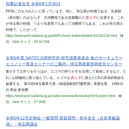
知事記者会見 令和6年1月30日
PR等に力を入れたいと思っています。特に、埼玉県の特徴である、生産額
（産出額）のみならず、大消費地である首都圏のど
真ん中
に位置する、これ
が埼玉県の特徴、つまり生産県でもあって消費県でもある、これが埼玉県の
特徴で、したがって、
https://www.pref.saitama.lg.jp/a0001/room-kaiken/kaiken20240130.html
種
別：html
サイズ：50.917KB
令和5年度 SAITEC北部研究所 研究成果発表会 食のサーキュラー
エコノミー普及セミナーのご案内 - 埼玉県産業技術総合センター
麦かすで土作りを行うほか、エゴマの搾りかすを活用して食材にするなど、C
Eにも積極的に取り組んでいる。エゴマを
真ん中
に据えたCEの具体的取組を
披露する。 第10回埼玉農業大賞（地域貢献部門優秀賞）受賞企業。 16時10
分 閉会 参加費
https://www.pref.saitama.lg.jp/saitec/seminar/koshukai/r5/r5cesem.html
種
別：html
サイズ：27.9KB
令和5年12月定例会 一般質問 質疑質問・答弁全文（吉良英敏議
員） - 埼玉県議会