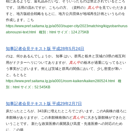
税にあるような、返礼品みたいな、そういったものは禁止されているところ
です。 活用の流れですが、こちらの方、（資料の）
真ん中
を見ていただきま
すと、地方版総合戦略をもとに、地方公共団体が地域再生計画というものを
作成します。こち
https://www.pref.saitama.lg.jp/a0503/super-city/2023matching/kigyobanhurus
atonouzei-text.html
種別：html
サイズ：124.275KB
知事記者会見テキスト版 平成28年5月24日
のは、何かあるんでしょうか。 知事 はい。群馬と栃木と茨城の3県の相互利
用がドクターヘリについてありますが、
真ん中
の栃木が過重になってるとい
う事実がございます。例えば茨城と群馬の関係において、少し密度が薄い
と。もともと
https://www.pref.saitama.lg.jp/a0001/room-kaiken/kaiken280524.html
種
別：html
サイズ：52.545KB
知事記者会見テキスト版 平成29年2月7日
床だったところが、343床に増えたところでございます。このA病棟の後ろに
本館棟がありますが、この本館棟南側のど
真ん中
に大きな新館棟ができたと
いうことです。 新たな政策医療の展開及び高度・先進医療への対応のため
に、この循