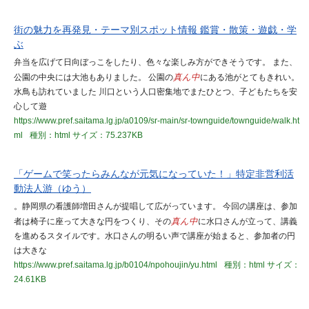
街の魅力を再発見・テーマ別スポット情報 鑑賞・散策・遊戯・学
ぶ
弁当を広げて日向ぼっこをしたり、色々な楽しみ方ができそうです。 また、
公園の中央には大池もありました。 公園の
真ん中
にある池がとてもきれい。
水鳥も訪れていました 川口という人口密集地でまたひとつ、子どもたちを安
心して遊
https://www.pref.saitama.lg.jp/a0109/sr-main/sr-townguide/townguide/walk.ht
ml
種別：html
サイズ：75.237KB
「ゲームで笑ったらみんなが元気になっていた！」特定非営利活
動法人游（ゆう）
。静岡県の看護師増田さんが提唱して広がっています。 今回の講座は、参加
者は椅子に座って大きな円をつくり、その
真ん中
に水口さんが立って、講義
を進めるスタイルです。水口さんの明るい声で講座が始まると、参加者の円
は大きな
https://www.pref.saitama.lg.jp/b0104/npohoujin/yu.html
種別：html
サイズ：
24.61KB