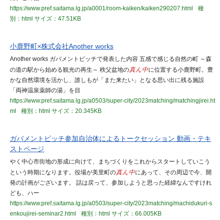
https://www.pref.saitama.lg.jp/a0001/room-kaiken/kaiken290207.html
種
別：html
サイズ：47.51KB
小鹿野町×株式会社Another works
Another works ガバメントピッチで発表した内容 五感で感じる自然の町 ～森
の道の駅から始める観光の再生～ 秩父盆地の
真ん中
に位置する小鹿野町。豊
かな自然環境を活かし、誰しもが「また来たい」となる思い出に残る施設
「両神温泉薬師の湯」を目
https://www.pref.saitama.lg.jp/a0503/super-city/2023matching/matchingjirei.ht
ml
種別：html
サイズ：20.345KB
ガバメントピッチ参加自治体によるトークセッション 動画・テキ
ストページ
やく中心市街地の形成に向けて、まちづくりをこれからスタートしていこう
という時期になります。役場が美里町の
真ん中
にあって、その周辺で今、開
発の計画がございます。 話は戻って、参加しようと思った経緯なんですけれ
ども、ハー
https://www.pref.saitama.lg.jp/a0503/super-city/2023matching/machidukuri-s
enkoujirei-seminar2.html
種別：html
サイズ：66.005KB