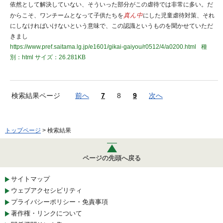
依然として解決していない、そういった部分がこの虐待では非常に多い。だ
からこそ、ワンチームとなって子供たちを
真ん中
にした児童虐待対策、それ
にしなければいけないという意味で、この認識というものを聞かせていただ
きまし
https://www.pref.saitama.lg.jp/e1601/gikai-gaiyou/r0512/4/a0200.html
種
別：html
サイズ：26.281KB
検索結果ページ
前へ
7
8
9
次へ
トップページ
> 検索結果
ページの先頭へ戻る
サイトマップ
ウェブアクセシビリティ
プライバシーポリシー・免責事項
著作権・リンクについて