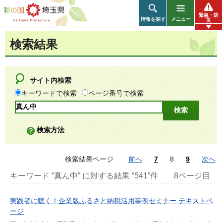
彩の国 埼玉県
緊急・防
情報を探す
メニュー
災
検索結果
サイト内検索
キーワードで検索
ページ番号で検索
検索方法
検索結果ページ
前へ
7
8
9
次へ
キーワード “真ん中” に対する結果 “541”件
8ページ目
実践者に聴く！企業版ふるさと納税活用事例セミナー テキストペ
ージ