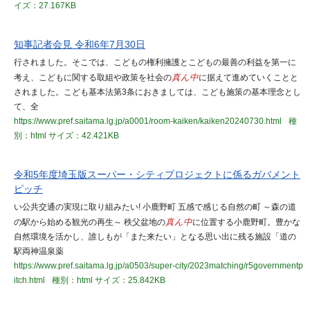
イズ：27.167KB
知事記者会見 令和6年7月30日
行されました。そこでは、こどもの権利擁護とこどもの最善の利益を第一に
考え、こどもに関する取組や政策を社会の
真ん中
に据えて進めていくことと
されました。こども基本法第3条におきましては、こども施策の基本理念とし
て、全
https://www.pref.saitama.lg.jp/a0001/room-kaiken/kaiken20240730.html
種
別：html
サイズ：42.421KB
令和5年度埼玉版スーパー・シティプロジェクトに係るガバメント
ピッチ
い公共交通の実現に取り組みたい! 小鹿野町 五感で感じる自然の町 ～森の道
の駅から始める観光の再生～ 秩父盆地の
真ん中
に位置する小鹿野町。豊かな
自然環境を活かし、誰しもが「また来たい」となる思い出に残る施設「道の
駅両神温泉薬
https://www.pref.saitama.lg.jp/a0503/super-city/2023matching/r5governmentp
itch.html
種別：html
サイズ：25.842KB