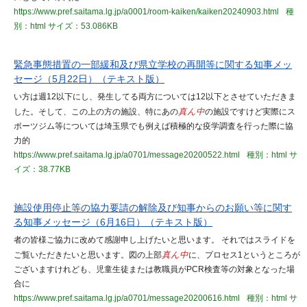
https://www.pref.saitama.lg.jp/a0001/room-kaiken/kaiken20240903.html
種
別：html
サイズ：53.086KB
緊急事態措置の一部緩和及び県立学校の再開等に関する知事メッ
セージ（5月22日）（テキスト版）
い方は週12以下にし、発生してる両方については12以下とさせていただきま
した。そして、この上の方の施設、特にあの
真ん中
の施設ですけど実際にス
ポーツジム等については埼玉県でも例えば積極的な疫学調査を行った際に協
力的
https://www.pref.saitama.lg.jp/a0701/message20200522.html
種別：html
サ
イズ：38.77KB
施設使用停止等の協力要請の解除及び知事からのお願い等に関す
る知事メッセージ（6月16日）（テキスト版）
者の皆様ご協力に改めて感謝申し上げたいと思います。 それではスライドを
ご覧いただきたいと思います。図の上部
真ん中
に、プロセス1というところが
ございますけれども、児童生徒または教職員がPCR検査等の対象となった場
合に
https://www.pref.saitama.lg.jp/a0701/message20200616.html
種別：html
サ