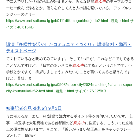
で二人で話したり別の会話が始まるとか、みんな結局
真ん中
のテーブルでコ
ーヒー飲んで帰るとか。僕らを介して人と人の話を繋いでいる。 アップルジ
ンジャーのクリー
https://www.pref.saitama.lg.jp/b0111/tiikimeguri/honjodp2.html
種別：html
サ
イズ：40.616KB
講演「多様性を活かしたコミュニティづくり」 講演資料・動画・
テキストページ
てくれているなと眺めてみています。 そして2つ目が、これはどこでもできる
ことなんですけど、『日常のあいさつを
真ん中
にする』ということです。小
学校とかでよく「挨拶しましょう」みたいなことが書いてあると思うんです
けど、普段、ま
https://www.pref.saitama.lg.jp/a0503/super-city/2024matching/saitama-super-
city-kouryuukai-r62-text.html
種別：html
サイズ：76.125KB
知事記者会見 令和6年9月3日
うに考えるか、また、PR活動で注力するポイント等をお伺いしたいです。 知
事 埼玉県は大消費地である首都圏のど
真ん中
に位置する、こういった立地
上の優位性があります。そこで、「近いがうまい埼玉産」をキャッチフレー
ズとして、県内だ