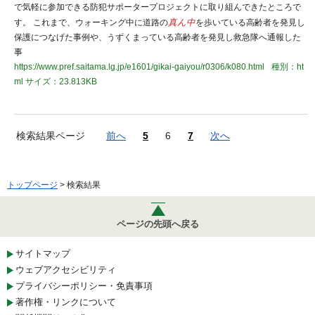
で気軽に参加できる防犯サポータープロジェクトに取り組んできたところで
す。 これまで、ウォーキング中に道路の
真ん中
を歩いている高齢者を発見し
保護につなげた事例や、うずくまっている高齢者を発見し救急隊へ通報した
事
https://www.pref.saitama.lg.jp/e1601/gikai-gaiyou/r0306/k080.html
種別：ht
ml
サイズ：23.813KB
検索結果ページ
前へ
5
6
7
次へ
トップページ
> 検索結果
ページの先頭へ戻る
サイトマップ
ウェブアクセシビリティ
プライバシーポリシー・免責事項
著作権・リンクについて