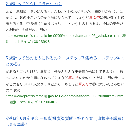
2.統計ってどうして必要なの？
える「最頻値（さいひんち）」だね。2冊の人が10人で一番多いからね。 ほ
かにも、数の小さいものから順にならべて、ちょうど
真ん中
に来た数字を代
表と考える「中央値（ちゅうおうち）」というものもあるよ。今回の場合だ
と3冊が中央値だね。 男の
https://www.pref.saitama.lg.jp/a0206/kodomo/nandarou02_yoitokoro.html
種
別：html
サイズ：38.136KB
5.統計ってどのように作るの？「ステップ3.集める、ステップ4.ま
とめる」
があると言ったけど、最初に一番かんたんな中央値から出してみようか。数
の小さいものから順にならべてちょうど
真ん中
の数のことだよ。 男の子、は
かるのセリフ6 36人のクラスだから、ちょうど
真ん中
の数はないんじゃない
の？ 女の
https://www.pref.saitama.lg.jp/a0206/kodomo/nandarou05_tsukurikata2.htm
l
種別：html
サイズ：67.884KB
令和3年6月定例会 一般質問 質疑質問・答弁全文（山根史子議員）
- 埼玉県議会