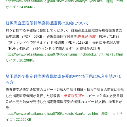
https://www.pref.saitama.lg.jp/a0705/tokuteisikkan/ryouyohi.html
種別：html
サイズ：24.056KB
妊娠高血圧症候群等療養援護費の支給について
村を管轄する保健所に提出してください。 妊娠高血圧症候群等療養援護費支
給申請書 （PDF：56KB） 妊娠高血圧症候群等
療養証明書
（PDF：71KB）
（別ウィンドウで開きます） 世帯調書（PDF：113KB） 振込口座名記入書
（PDF：43KB）（別ウィンドウで開きます） 所得税等の証明
https://www.pref.saitama.lg.jp/a0704/boshi/ninshinchudoku.html
種別：html
サイズ：26.298KB
埼玉県外で指定難病医療費助成を受給中で埼玉県に転入申請され
る方
療養費支給決定通知書のコピー※2 転入申請月初日～転入申請日の前日に受診
した指定医療機関が発行した領収書・
療養証明書
のコピー ※2 追加必要書類
C 転出元自治体が発行した指定難病医療受給者証のコピー 転入後に埼玉県が
発
https://www.pref.saitama.lg.jp/a0705/tokuteisikkan/tenyu.html
種別：html
サ
イズ：22.565KB