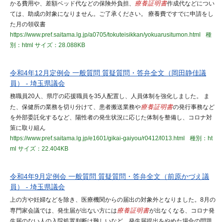
かる費用や、差額ベッド代などの保険外負担、
療養証明書
作成代などについ
ては、助成の対象になりません。ご了承ください。 療養費ですでに申請をし
た月の領収書
https://www.pref.saitama.lg.jp/a0705/tokuteisikkan/yokuarusitumon.html
種
別：html
サイズ：28.088KB
令和4年12月定例会 一般質問 質疑質問・答弁全文（岡田静佳議
員） - 埼玉県議会
務職員20人、県庁の応援職員を35人配置し、人員体制を強化しました。 ま
た、保健所の業務を切り分けて、患者搬送業務や
療養証明書
の発行事務など
を外部委託化するなど、陽性者の発生状況に応じた体制を整備し、コロナ対
策に取り組ん
https://www.pref.saitama.lg.jp/e1601/gikai-gaiyou/r0412/l013.html
種別：ht
ml
サイズ：22.404KB
令和4年9月定例会 一般質問 質疑質問・答弁全文（前原かづえ議
員） - 埼玉県議会
上の方や妊婦などを除き、医療機関からの届出の対象外となりました。8月の
専門家会議では、発生届が出ない方には
療養証明書
が出なくなる、コロナ発
生届のない人の入院処置判断は難しいなど、発生届提出をやめた場合の問題