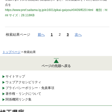
点を
https://www.pref.saitama.lg.jp/e1601/gikai-gaiyou/r0409/f020.html
種別：ht
ml
サイズ：28.118KB
検索結果ページ
前へ
1
2
3
次へ
トップページ
> 検索結果
ページの先頭へ戻る
サイトマップ
ウェブアクセシビリティ
プライバシーポリシー・免責事項
著作権・リンクについて
関係機関リンク集