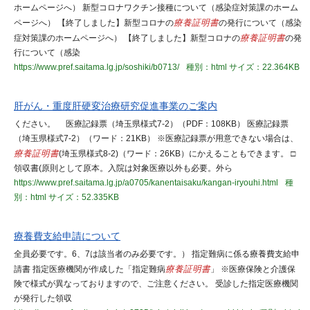
ホームページへ） 新型コロナワクチン接種について（感染症対策課のホーム
ページへ） 【終了しました】新型コロナの
療養証明書
の発行について（感染
症対策課のホームページへ） 【終了しました】新型コロナの
療養証明書
の発
行について（感染
https://www.pref.saitama.lg.jp/soshiki/b0713/
種別：html
サイズ：22.364KB
肝がん・重度肝硬変治療研究促進事業のご案内
ください。 医療記録票（埼玉県様式7-2）（PDF：108KB） 医療記録票
（埼玉県様式7-2）（ワード：21KB） ※医療記録票が用意できない場合は、
療養証明書
(埼玉県様式8-2)（ワード：26KB）にかえることもできます。 □
領収書(原則として原本。入院は対象医療以外も必要。外ら
https://www.pref.saitama.lg.jp/a0705/kanentaisaku/kangan-iryouhi.html
種
別：html
サイズ：52.335KB
療養費支給申請について
全員必要です。6、7は該当者のみ必要です。） 指定難病に係る療養費支給申
請書 指定医療機関が作成した「指定難病
療養証明書
」 ※医療保険と介護保
険で様式が異なっておりますので、ご注意ください。 受診した指定医療機関
が発行した領収