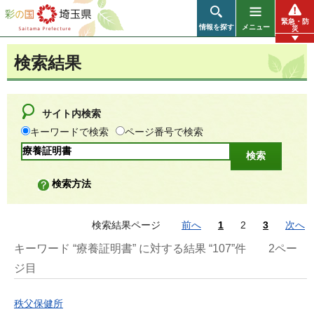
彩の国 埼玉県
緊急・防
情報を探す
メニュー
災
検索結果
サイト内検索
キーワードで検索
ページ番号で検索
検索方法
検索結果ページ
前へ
1
2
3
次へ
キーワード “療養証明書” に対する結果 “107”件
2ペー
ジ目
秩父保健所