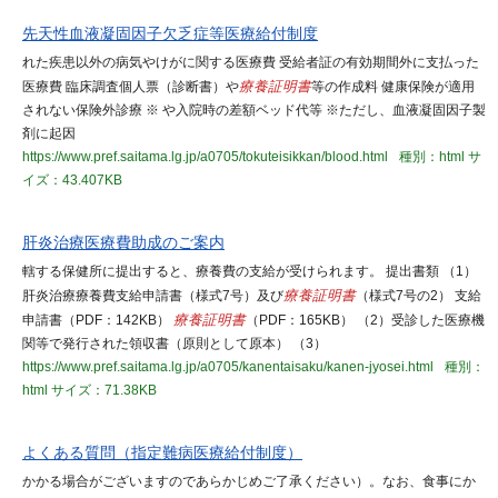
先天性血液凝固因子欠乏症等医療給付制度
れた疾患以外の病気やけがに関する医療費 受給者証の有効期間外に支払った
医療費 臨床調査個人票（診断書）や
療養証明書
等の作成料 健康保険が適用
されない保険外診療 ※ や入院時の差額ベッド代等 ※ただし、血液凝固因子製
剤に起因
https://www.pref.saitama.lg.jp/a0705/tokuteisikkan/blood.html
種別：html
サ
イズ：43.407KB
肝炎治療医療費助成のご案内
轄する保健所に提出すると、療養費の支給が受けられます。 提出書類 （1）
肝炎治療療養費支給申請書（様式7号）及び
療養証明書
（様式7号の2） 支給
申請書（PDF：142KB）
療養証明書
（PDF：165KB） （2）受診した医療機
関等で発行された領収書（原則として原本） （3）
https://www.pref.saitama.lg.jp/a0705/kanentaisaku/kanen-jyosei.html
種別：
html
サイズ：71.38KB
よくある質問（指定難病医療給付制度）
かかる場合がございますのであらかじめご了承ください）。なお、食事にか