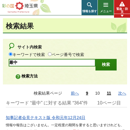
彩の国 埼玉県
緊急・防
情報を探す
メニュー
災
検索結果
サイト内検索
キーワードで検索
ページ番号で検索
検索方法
検索結果ページ
前へ
9
10
11
次へ
キーワード “最中” に対する結果 “364”件
10ページ目
知事記者会見テキスト版 令和元年12月24日
情報や報告はございません。一定程度の期間を要すると思いますけれども、