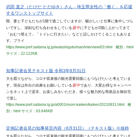
武田 直之（たけだ ただゆき）さん - 埼玉県女性の「働く」を応援
するワンストップサイト
階、妻と子どもたちが1階で過ごしていますが、騒がしいと仕事に集中しづら
いですし、深刻な打ち合わせをしている
最中
に子どもが2階に上がってきて
「おむつ替えて」「トイレに行きたい」などと話しかけてくることもありま
す。プライ
https://www.pref.saitama.lg.jp/watashigoto/man/interview/03.html
種別：html
サイズ：22.122KB
知事記者会見テキスト版 令和3年8月31日
大を図りながら、コロナ収束後の観光需要回復にもつなげたいと考えていま
す。現在は外出の自粛をお願いしている
最中
であり、大変お得なキャンペー
ンをネット上で是非、お楽しみをいただき、様々な魅力的な県産品を御自宅
で楽し
https://www.pref.saitama.lg.jp/a0001/room-kaiken/kaiken20210831.html
種
別：html
サイズ：63.646KB
定例記者会見の知事発言内容（8月31日）（テキスト版）※抜粋
大を図りながら、コロナ収束後の観光需要回復にもつなげたいと考えていま