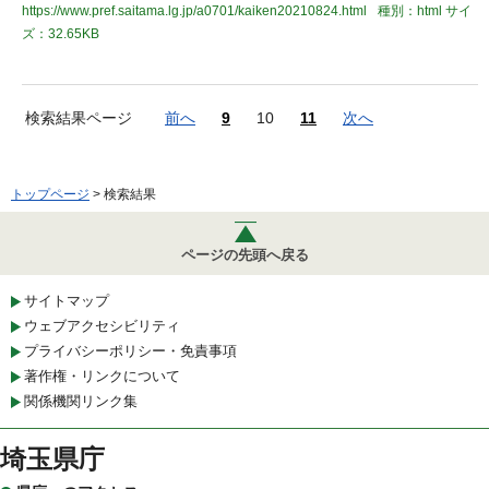
https://www.pref.saitama.lg.jp/a0701/kaiken20210824.html
種別：html
サイ
ズ：32.65KB
検索結果ページ
前へ
9
10
11
次へ
トップページ
> 検索結果
ページの先頭へ戻る
サイトマップ
ウェブアクセシビリティ
プライバシーポリシー・免責事項
著作権・リンクについて
関係機関リンク集
埼玉県庁