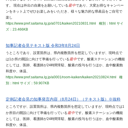
す。 現在は外出の自粛をお願いしている
最中
であり、大変お得なキャンペー
ンをネット上でぜひお楽しみをいただき、様々な魅力的な県産品をご自宅で
楽し
https://www.pref.saitama.lg.jp/a0701/kaiken20210831.html
種別：html
サイ
ズ：23.466KB
知事記者会見テキスト版 令和3年8月24日
うところであり、設置箇所は、県内複数箇所を想定していますが、現時点で
は1か所の開設に向けて準備を行っている
最中
です。酸素ステーションの機能
としては、医師、看護師が24時間常駐、酸素の投与を行うほか、血中酸素飽
和度や、体温、
https://www.pref.saitama.lg.jp/a0001/room-kaiken/kaiken20210824.html
種
別：html
サイズ：59.907KB
定例記者会見の知事発言内容（8月24日）（テキスト版）※抜粋
ところですが、設置箇所は、県内複数箇所を想定していますが、現時点では1
か所目の開設に向けて準備を行っている
最中
です。酸素ステーションの機能
としては、医師、看護師が24時間常駐、酸素の投与を行うほか、血中酸素飽
和度や、体温、