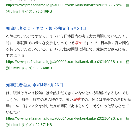
https://www.pref.saitama.lg.jp/a0001/room-kaiken/kaiken20220726.html
種
別：html
サイズ：78.646KB
知事記者会見テキスト版 令和元年5月28日
布陣はないわけですから。そういう日本国内の考え方に同調していただく。
特に、米朝間での様々な交渉をやっている
最中
ですので、日本側に深い関心
を持っていただいている。とりわけ拉致問題に関して。家族の皆さんにも、
非常に同情
https://www.pref.saitama.lg.jp/a0001/room-kaiken/kaiken20190528.html
種
別：html
サイズ：39.748KB
知事記者会見 令和4年4月26日
は、現状そういう段階には全然まだできていないという理解でよろしいでし
ょうか。 知事 昨年の夏の時点で、暑い
最中
での、例えば屋外での運動や活
動についてはマスクを外した方が適切であるという、そういった話もさせて
いただい
https://www.pref.saitama.lg.jp/a0001/room-kaiken/kaiken20220426.html
種
別：html
サイズ：62.871KB