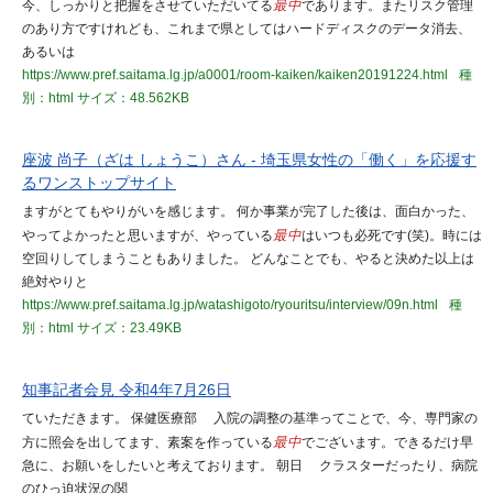
今、しっかりと把握をさせていただいてる
最中
であります。またリスク管理
のあり方ですけれども、これまで県としてはハードディスクのデータ消去、
あるいは
https://www.pref.saitama.lg.jp/a0001/room-kaiken/kaiken20191224.html
種
別：html
サイズ：48.562KB
座波 尚子（ざは しょうこ）さん - 埼玉県女性の「働く」を応援す
るワンストップサイト
ますがとてもやりがいを感じます。 何か事業が完了した後は、面白かった、
やってよかったと思いますが、やっている
最中
はいつも必死です(笑)。時には
空回りしてしまうこともありました。 どんなことでも、やると決めた以上は
絶対やりと
https://www.pref.saitama.lg.jp/watashigoto/ryouritsu/interview/09n.html
種
別：html
サイズ：23.49KB
知事記者会見 令和4年7月26日
ていただきます。 保健医療部 入院の調整の基準ってことで、今、専門家の
方に照会を出してます、素案を作っている
最中
でございます。できるだけ早
急に、お願いをしたいと考えております。 朝日 クラスターだったり、病院
のひっ迫状況の関