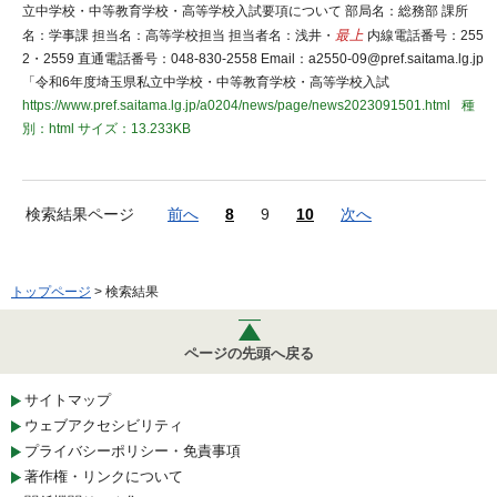
立中学校・中等教育学校・高等学校入試要項について 部局名：総務部 課所
名：学事課 担当名：高等学校担当 担当者名：浅井・
最上
内線電話番号：255
2・2559 直通電話番号：048-830-2558 Email：a2550-09@pref.saitama.lg.jp
「令和6年度埼玉県私立中学校・中等教育学校・高等学校入試
https://www.pref.saitama.lg.jp/a0204/news/page/news2023091501.html
種
別：html
サイズ：13.233KB
検索結果ページ
前へ
8
9
10
次へ
トップページ
> 検索結果
ページの先頭へ戻る
サイトマップ
ウェブアクセシビリティ
プライバシーポリシー・免責事項
著作権・リンクについて