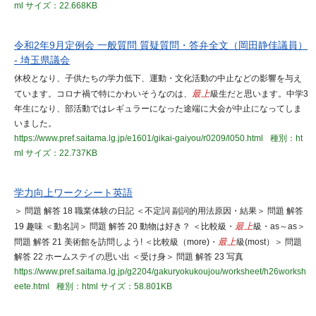
ml
サイズ：22.668KB
令和2年9月定例会 一般質問 質疑質問・答弁全文（岡田静佳議員）
- 埼玉県議会
休校となり、子供たちの学力低下、運動・文化活動の中止などの影響を与え
ています。コロナ禍で特にかわいそうなのは、
最上
級生だと思います。中学3
年生になり、部活動ではレギュラーになった途端に大会が中止になってしま
いました。
https://www.pref.saitama.lg.jp/e1601/gikai-gaiyou/r0209/l050.html
種別：ht
ml
サイズ：22.737KB
学力向上ワークシート英語
＞ 問題 解答 18 職業体験の日記 ＜不定詞 副詞的用法原因・結果＞ 問題 解答
19 趣味 ＜動名詞＞ 問題 解答 20 動物は好き？ ＜比較級・
最上
級・as～as＞
問題 解答 21 美術館を訪問しよう! ＜比較級（more)・
最上
級(most）＞ 問題
解答 22 ホームステイの思い出 ＜受け身＞ 問題 解答 23 写真
https://www.pref.saitama.lg.jp/g2204/gakuryokukoujou/worksheet/h26worksh
eete.html
種別：html
サイズ：58.801KB