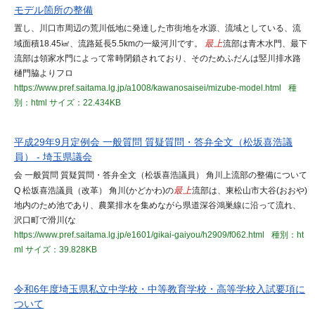
モデル箇所の整備
置し、川口市周辺の荒川低地に発達した市街地を水源、流域としている、流
域面積18.45㎢、流路延長5.5kmの一級河川です。
最上
流部は青木水門、最下
流部は領家水門によって常時閉鎖されており、そのためふだんは竪川排水路
樋門脇よりフロ
https://www.pref.saitama.lg.jp/a1008/kawanosaisei/mizube-model.html
種
別：html
サイズ：22.434KB
平成29年9月定例会 一般質問 質疑質問・答弁全文（松坂喜浩議
員） - 埼玉県議会
会 一般質問 質疑質問・答弁全文（松坂喜浩議員） 角川上流部の整備について
Q 松坂喜浩議員（改革） 角川(かどかわ)の
最上
流部は、東松山市大谷(おおや)
地内のため池であり、農業排水を集めながら県道深谷鴻巣線に沿って流れ、
沢口町で滑川(な
https://www.pref.saitama.lg.jp/e1601/gikai-gaiyou/h2909/f062.html
種別：ht
ml
サイズ：39.828KB
令和6年度埼玉県私立中学校・中等教育学校・高等学校入試要項に
ついて