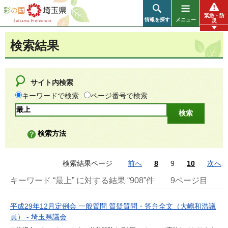
彩の国 埼玉県
緊急・防
情報を探す
メニュー
災
検索結果
サイト内検索
キーワードで検索
ページ番号で検索
検索方法
検索結果ページ
前へ
8
9
10
次へ
キーワード “最上” に対する結果 “908”件
9ページ目
平成29年12月定例会 一般質問 質疑質問・答弁全文（大嶋和浩議
員） - 埼玉県議会