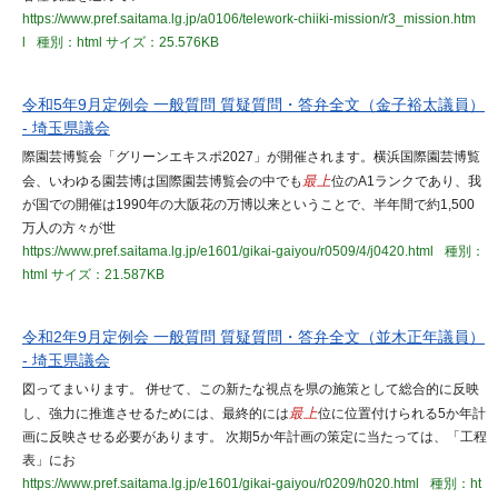
https://www.pref.saitama.lg.jp/a0106/telework-chiiki-mission/r3_mission.htm
l
種別：html
サイズ：25.576KB
令和5年9月定例会 一般質問 質疑質問・答弁全文（金子裕太議員）
- 埼玉県議会
際園芸博覧会「グリーンエキスポ2027」が開催されます。横浜国際園芸博覧
会、いわゆる園芸博は国際園芸博覧会の中でも
最上
位のA1ランクであり、我
が国での開催は1990年の大阪花の万博以来ということで、半年間で約1,500
万人の方々が世
https://www.pref.saitama.lg.jp/e1601/gikai-gaiyou/r0509/4/j0420.html
種別：
html
サイズ：21.587KB
令和2年9月定例会 一般質問 質疑質問・答弁全文（並木正年議員）
- 埼玉県議会
図ってまいります。 併せて、この新たな視点を県の施策として総合的に反映
し、強力に推進させるためには、最終的には
最上
位に位置付けられる5か年計
画に反映させる必要があります。 次期5か年計画の策定に当たっては、「工程
表」にお
https://www.pref.saitama.lg.jp/e1601/gikai-gaiyou/r0209/h020.html
種別：ht