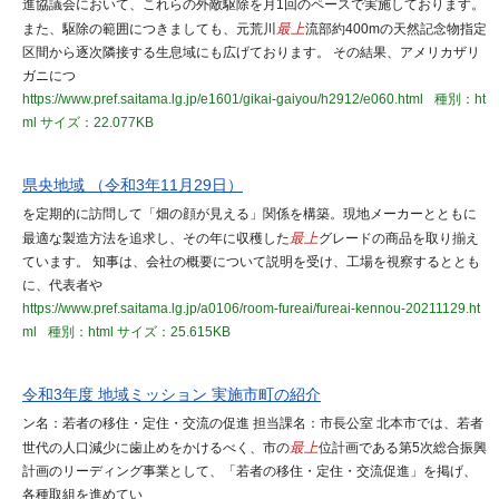
進協議会において、これらの外敵駆除を月1回のペースで実施しております。
また、駆除の範囲につきましても、元荒川
最上
流部約400mの天然記念物指定
区間から逐次隣接する生息域にも広げております。 その結果、アメリカザリ
ガニにつ
https://www.pref.saitama.lg.jp/e1601/gikai-gaiyou/h2912/e060.html
種別：ht
ml
サイズ：22.077KB
県央地域 （令和3年11月29日）
を定期的に訪問して「畑の顔が見える」関係を構築。現地メーカーとともに
最適な製造方法を追求し、その年に収穫した
最上
グレードの商品を取り揃え
ています。 知事は、会社の概要について説明を受け、工場を視察するととも
に、代表者や
https://www.pref.saitama.lg.jp/a0106/room-fureai/fureai-kennou-20211129.ht
ml
種別：html
サイズ：25.615KB
令和3年度 地域ミッション 実施市町の紹介
ン名：若者の移住・定住・交流の促進 担当課名：市長公室 北本市では、若者
世代の人口減少に歯止めをかけるべく、市の
最上
位計画である第5次総合振興
計画のリーディング事業として、「若者の移住・定住・交流促進」を掲げ、
各種取組を進めてい