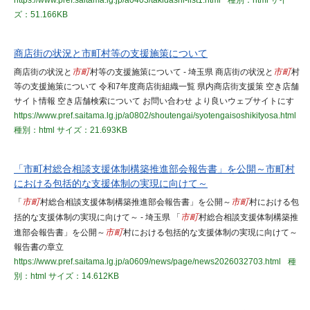
https://www.pref.saitama.lg.jp/a0403/takidashi-list1.html
種別：html
サイ
ズ：51.166KB
商店街の状況と市町村等の支援施策について
商店街の状況と
市町
村等の支援施策について - 埼玉県 商店街の状況と
市町
村
等の支援施策について 令和7年度商店街組織一覧 県内商店街支援策 空き店舗
サイト情報 空き店舗検索について お問い合わせ より良いウェブサイトにす
https://www.pref.saitama.lg.jp/a0802/shoutengai/syotengaisoshikityosa.html
種別：html
サイズ：21.693KB
「市町村総合相談支援体制構築推進部会報告書」を公開～市町村
における包括的な支援体制の実現に向けて～
「
市町
村総合相談支援体制構築推進部会報告書」を公開～
市町
村における包
括的な支援体制の実現に向けて～ - 埼玉県 「
市町
村総合相談支援体制構築推
進部会報告書」を公開～
市町
村における包括的な支援体制の実現に向けて～
報告書の章立
https://www.pref.saitama.lg.jp/a0609/news/page/news2026032703.html
種
別：html
サイズ：14.612KB