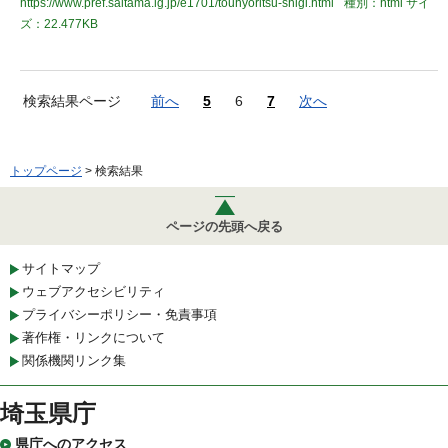
https://www.pref.saitama.lg.jp/e1701/touhyoritsu-shigi.html
種別：html
サイ
ズ：22.477KB
検索結果ページ
前へ
5
6
7
次へ
トップページ
> 検索結果
ページの先頭へ戻る
サイトマップ
ウェブアクセシビリティ
プライバシーポリシー・免責事項
著作権・リンクについて
関係機関リンク集
埼玉県庁
県庁へのアクセス