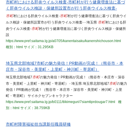
市町村における肝炎ウイルス検査-市町村が行う健康増進法に基づ
く肝炎ウイルス検診・保健所設置市が行う肝炎ウイルス検査-
市町
村における肝炎ウイルス検査-
市町
村が行う健康増進法に基づく肝炎ウイ
ルス検診・保健所設置市が行う肝炎ウイルス検査- - 埼玉県
市町
村における肝
炎ウイルス検査-
市町
村が行う健康増進法に基づく肝炎ウイルス検診・保健所
設
https://www.pref.saitama.lg.jp/a0705/kanentaisaku/kanenshichouson.html
種別：html
サイズ：31.295KB
埼玉県北部地域7市町の魅力発信！PR動画が完成！（熊谷市・本
庄市・深谷市・美里町・上里町・神川町・寄居町）
埼玉県北部地域7
市町
の魅力発信！PR動画が完成！（熊谷市・本庄市・深谷
市・美里町・上里町・神川町・寄居町） - 埼玉県 埼玉県北部地域7
市町
の魅力
発信！PR動画が完成！（熊谷市・本庄市・深谷市・美里町・神川町・上里
町・寄居町） サイホクセブンキャラクター
https://www.pref.saitama.lg.jp/b0111/tiikimeguri/7siamtiprdougar7.html
種
別：html
サイズ：38.759KB
市町村障害福祉担当課新任職員研修