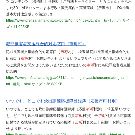
ツ コンテンツ 【長瀞町】 全国初！ご当地キャラクター「とろにゃん」を活用
した3D・AIアバターによる行政・観光案内の実証実験 【所沢市】 「DX推進
基本方針改定版」を策定しま
https://www.pref.saitama.lg.jp/dx-portal/lginfo/index01.html
種別：html
サイ
ズ：11.925KB
犯罪被害者支援総合的対応窓口（市町村）
犯罪被害者支援総合的対応窓口（
市町
村） - 埼玉県 犯罪被害者支援総合的対
応窓口（
市町
村） お問い合わせ より良いウェブサイトにするためにみなさま
のご意見をお聞かせください あなたのお住まいの
市町
村にも犯罪被害者支援
総合的
https://www.pref.saitama.lg.jp/a0311/hanzaihigaisya/sichousonmadoguchi.ht
ml
種別：html
サイズ：36.889KB
いつでも、どこでも炊出訓練応援隊登録簿（応援市町村別）
いつでも、どこでも炊出訓練応援隊登録簿（応援
市町
村別） - 埼玉県 いつで
も、どこでも炊出訓練応援隊登録簿（応援
市町
村別） 全
市町
村共通の応援隊
応援できる地域が限定されている応援隊（
市町
村名の五十音順） お問い合わ
せ より良いウェ