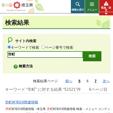
彩の国 埼玉県
緊急・防
情報を探す
メニュー
災
検索結果
サイト内検索
キーワードで検索
ページ番号で検索
検索方法
検索結果ページ
前へ
5
6
7
次へ
キーワード “市町” に対する結果 “51521”件
6ページ目
市町村等DX関連情報
市町
村等DX関連情報 - 埼玉県
市町
村等DX関連情報 検索・メニュー コンテン