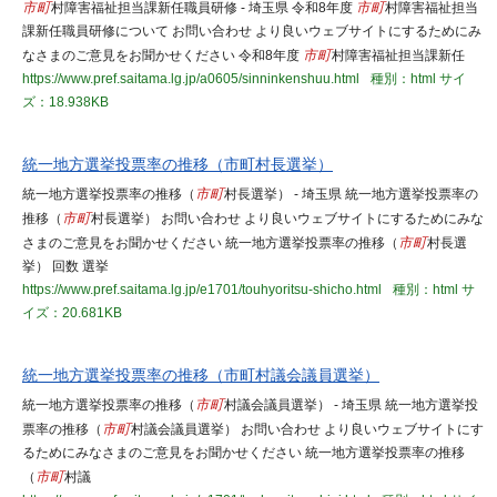
市町
村障害福祉担当課新任職員研修 - 埼玉県 令和8年度
市町
村障害福祉担当
課新任職員研修について お問い合わせ より良いウェブサイトにするためにみ
なさまのご意見をお聞かせください 令和8年度
市町
村障害福祉担当課新任
https://www.pref.saitama.lg.jp/a0605/sinninkenshuu.html
種別：html
サイ
ズ：18.938KB
統一地方選挙投票率の推移（市町村長選挙）
統一地方選挙投票率の推移（
市町
村長選挙） - 埼玉県 統一地方選挙投票率の
推移（
市町
村長選挙） お問い合わせ より良いウェブサイトにするためにみな
さまのご意見をお聞かせください 統一地方選挙投票率の推移（
市町
村長選
挙） 回数 選挙
https://www.pref.saitama.lg.jp/e1701/touhyoritsu-shicho.html
種別：html
サ
イズ：20.681KB
統一地方選挙投票率の推移（市町村議会議員選挙）
統一地方選挙投票率の推移（
市町
村議会議員選挙） - 埼玉県 統一地方選挙投
票率の推移（
市町
村議会議員選挙） お問い合わせ より良いウェブサイトにす
るためにみなさまのご意見をお聞かせください 統一地方選挙投票率の推移
（
市町
村議