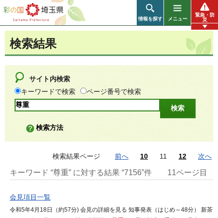
彩の国 埼玉県
緊急・防
情報を探す
メニュー
災
検索結果
サイト内検索
キーワードで検索
ページ番号で検索
検索方法
検索結果ページ
前へ
10
11
12
次へ
キーワード “尊重” に対する結果 “7156”件
11ページ目
会見項目一覧
令和5年4月18日（約57分) 会見の詳細を見る 知事発表（はじめ～48分） 新茶