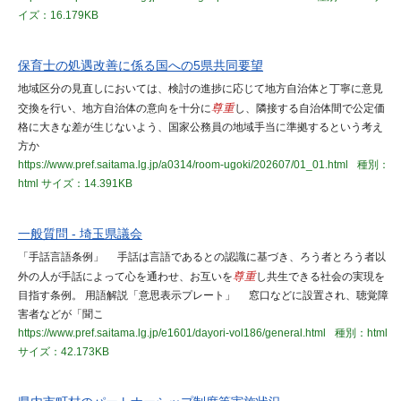
イズ：16.179KB
保育士の処遇改善に係る国への5県共同要望
地域区分の見直しにおいては、検討の進捗に応じて地方自治体と丁寧に意見
交換を行い、地方自治体の意向を十分に
尊重
し、隣接する自治体間で公定価
格に大きな差が生じないよう、国家公務員の地域手当に準拠するという考え
方か
https://www.pref.saitama.lg.jp/a0314/room-ugoki/202607/01_01.html
種別：
html
サイズ：14.391KB
一般質問 - 埼玉県議会
「手話言語条例」 手話は言語であるとの認識に基づき、ろう者とろう者以
外の人が手話によって心を通わせ、お互いを
尊重
し共生できる社会の実現を
目指す条例。 用語解説「意思表示プレート」 窓口などに設置され、聴覚障
害者などが「聞こ
https://www.pref.saitama.lg.jp/e1601/dayori-vol186/general.html
種別：html
サイズ：42.173KB