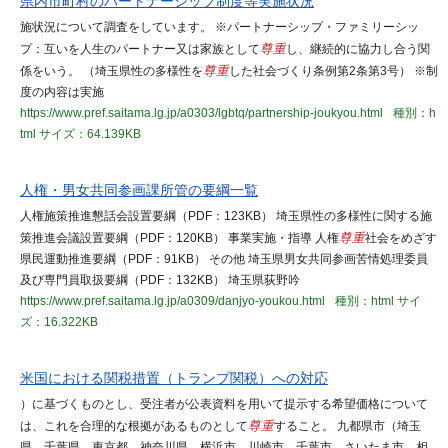
県内市町村のパートナーシップ制度等実施状況
施状況について調査をしています。 ※パートナーシップ・ファミリーシッ
プ：互いを人生のパートナー又は家族として
尊重
し、継続的に協力し合う関
係をいう。 （埼玉県性の多様性を
尊重
した社会づくり条例第2条第3号） ※制
度の内容は実施
https://www.pref.saitama.lg.jp/a0303/lgbtq/partnership-joukyou.html
種別：h
tml
サイズ：64.139KB
人権・男女共同参画課所管の要綱一覧
人権施策推進懇話会設置要綱（PDF：123KB） 埼玉県性の多様性に関する施
策推進会議設置要綱（PDF：120KB） 事業実施・指導 人権
尊重
社会をめざす
県民運動推進要綱（PDF：91KB） その他 埼玉県男女共同参画苦情処理委員
及び専門員取扱要綱（PDF：132KB） 埼玉県荻野吟
https://www.pref.saitama.lg.jp/a0309/danjyo-youkou.html
種別：html
サイ
ズ：16.322KB
米国における関税措置（トランプ関税）への対応
）に基づくものとし、受注者が公表資料を用いて提示する希望価格について
は、これを合理的な根拠があるものとして
尊重
すること。 九都県市（埼玉
県、千葉県、東京都、神奈川県、横浜市、川崎市、千葉市、さいたま市、相