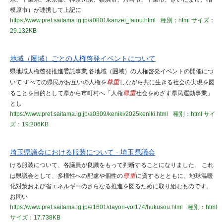
模原市）が連携して上記に
https://www.pref.saitama.lg.jp/a0801/kanzei_taiou.html
種別：html
サイズ：
29.132KB
地域（圏域）ごとの人権啓発イベントについて
県地域人権啓発推進委託事業 各地域（圏域）の人権啓発イベントの開催につ
いて すべての県民がお互いの人権を
尊重
しながら共に生きる社会の実現を図
ることを目的として県から市町村へ「人権
尊重
社会をめざす県民運動事業」
とし
https://www.pref.saitama.lg.jp/a0309/keniki/2025keniki.html
種別：html
サイ
ズ：19.206KB
埼玉県議会における服装について - 埼玉県議会
ける服装について、各議員が良識をもって判断することになりました。 これ
は県議会として、多様性への配慮や個性の
尊重
に資するとともに、地球温暖
化対策および省エネルギーのさらなる推進を図るために取り組むものです。
お問い
https://www.pref.saitama.lg.jp/e1601/dayori-vol174/hukusou.html
種別：html
サイズ：17.738KB