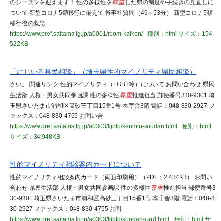
のシーズンを迎えます！ 性の多様性を
尊重
した県の制度や手続きの見直しに
ついて 新型コロナ5類移行に備えて 幹事社質問（49～53分） 新型コロナ5類
移行後の救急
https://www.pref.saitama.lg.jp/a0001/room-kaiken/
種別：html
サイズ：154.
522KB
「にじいろ県民相談」（埼玉県性的マイノリティ県民相談）
さい。 関連リンク 性的マイノリティ（LGBT等）について お問い合わせ 県民
生活部 人権・男女共同参画課 性の多様性
尊重
推進担当 郵便番号330-9301 埼
玉県さいたま市浦和区高砂三丁目15番1号 本庁舎3階 電話：048-830-2927 フ
ァックス：048-830-4755 お問い合
https://www.pref.saitama.lg.jp/a0303/lgbtq/kenmin-soudan.html
種別：html
サイズ：34.948KB
性的マイノリティ相談案内カードについて
性的マイノリティ相談案内カード（両面印刷用）（PDF：2,434KB） お問い
合わせ 県民生活部 人権・男女共同参画課 性の多様性
尊重
推進担当 郵便番号3
30-9301 埼玉県さいたま市浦和区高砂三丁目15番1号 本庁舎3階 電話：048-8
30-2927 ファックス：048-830-4755 お問
https://www.pref.saitama.lg.jp/a0303/lgbtq/soudan-card.html
種別：html
サ