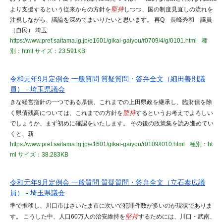
より支援するという従来からの方針を
堅持
しつつ、国の制度見直しの流れを
注視しながら、議論を深めてまいりたいと思います。 再Q 長峰秀和 議員
（自民） 埼玉
https://www.pref.saitama.lg.jp/e1601/gikai-gaiyou/r0709/4/g/0101.html
種
別：html
サイズ：23.591KB
令和元年9月定例会 一般質問 質疑質問・答弁全文（細田善則議
員） - 埼玉県議会
きな経営指針の一つである県債、これまでの上田県政を継承し、臨財債を除
く県債残高については、これまでの方針を
堅持
するというお考えでよろしい
でしょうか、まず初めに確認をいたします。 その後の政策集を読み進めてい
くと、新
https://www.pref.saitama.lg.jp/e1601/gikai-gaiyou/r0109/l010.html
種別：ht
ml
サイズ：38.283KB
令和元年9月定例会 一般質問 質疑質問・答弁全文（立石泰広議
員） - 埼玉県議会
準で推移し、川口市はさいたま市に次いで犯罪件数が多いのが現状でありま
す。 こうした中、人口60万人の治安維持を
堅持
するためには、川口・武南、