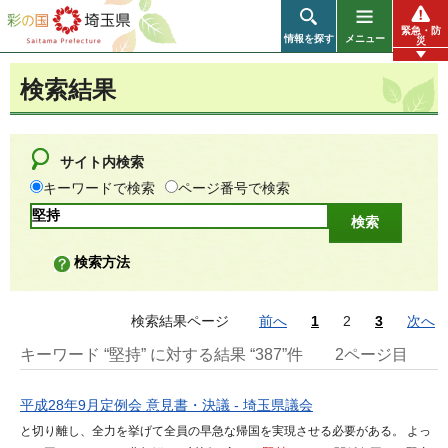
彩の国 埼玉県
緊急・防
情報を探す
メニュー
災
検索結果
サイト内検索
キーワードで検索
ページ番号で検索
検索方法
検索結果ページ
前へ
1
2
3
次へ
キーワード “堅持” に対する結果 “387”件
2ページ目
平成28年9月定例会 意見書・決議 - 埼玉県議会
と切り離し、全力を挙げて全員の早急な帰国を実現させる必要がある。 よっ