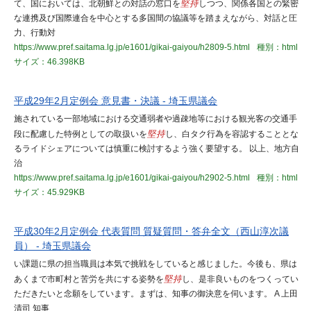
て、国においては、北朝鮮との対話の窓口を
堅持
しつつ、関係各国との緊密
な連携及び国際連合を中心とする多国間の協議等を踏まえながら、対話と圧
力、行動対
https://www.pref.saitama.lg.jp/e1601/gikai-gaiyou/h2809-5.html
種別：html
サイズ：46.398KB
平成29年2月定例会 意見書・決議 - 埼玉県議会
施されている一部地域における交通弱者や過疎地等における観光客の交通手
段に配慮した特例としての取扱いを
堅持
し、白タク行為を容認することとな
るライドシェアについては慎重に検討するよう強く要望する。 以上、地方自
治
https://www.pref.saitama.lg.jp/e1601/gikai-gaiyou/h2902-5.html
種別：html
サイズ：45.929KB
平成30年2月定例会 代表質問 質疑質問・答弁全文（西山淳次議
員） - 埼玉県議会
い課題に県の担当職員は本気で挑戦をしていると感じました。今後も、県は
あくまで市町村と苦労を共にする姿勢を
堅持
し、是非良いものをつくってい
ただきたいと念願をしています。まずは、知事の御決意を伺います。 A 上田
清司 知事