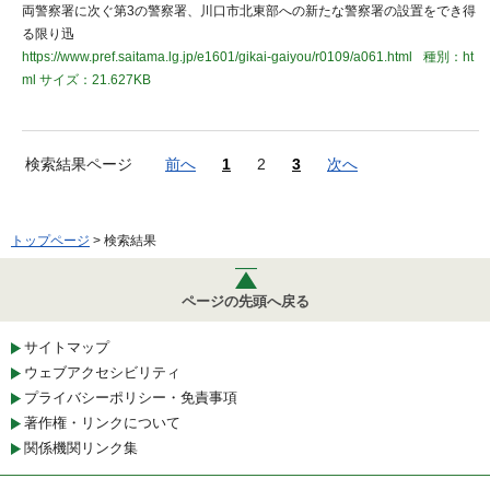
両警察署に次ぐ第3の警察署、川口市北東部への新たな警察署の設置をでき得
る限り迅
https://www.pref.saitama.lg.jp/e1601/gikai-gaiyou/r0109/a061.html
種別：ht
ml
サイズ：21.627KB
検索結果ページ
前へ
1
2
3
次へ
トップページ
> 検索結果
ページの先頭へ戻る
サイトマップ
ウェブアクセシビリティ
プライバシーポリシー・免責事項
著作権・リンクについて
関係機関リンク集