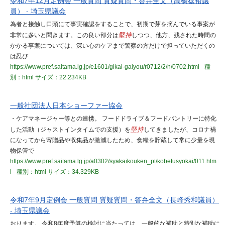
令和7年12月定例会 一般質問 質疑質問・答弁全文（高橋稔裕議
員） - 埼玉県議会
為者と接触し口頭にて事実確認をすることで、初期で芽を摘んでいる事案が
非常に多いと聞きます。この良い部分は
堅持
しつつ、他方、残された時間の
かかる事案については、深い心のケアまで警察の方だけで担っていただくの
は忍び
https://www.pref.saitama.lg.jp/e1601/gikai-gaiyou/r0712/2/n/0702.html
種
別：html
サイズ：22.234KB
一般社団法人日本ショーファー協会
・ケアマネージャー等との連携。 フードドライブ＆フードパントリーに特化
した活動（ジャストインタイムでの支援）を
堅持
してきましたが、コロナ禍
になってから寄贈品や収集品が激減したため、食糧を貯蔵して常に少量を現
物保管で
https://www.pref.saitama.lg.jp/a0302/syakaikouken_pt/kobetusyokai/011.htm
l
種別：html
サイズ：34.329KB
令和7年9月定例会 一般質問 質疑質問・答弁全文（長峰秀和議員）
- 埼玉県議会
おります。 令和8年度予算の検討に当たっては、一般的な補助と特別な補助に