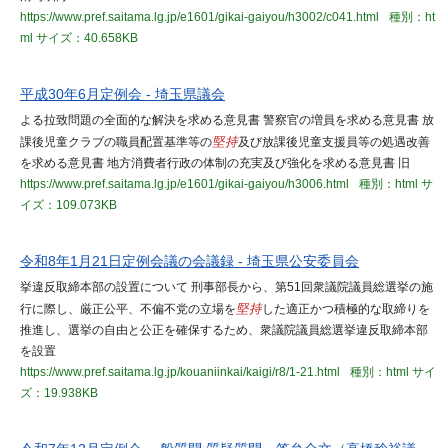
https://www.pref.saitama.lg.jp/e1601/gikai-gaiyou/h3002/c041.html
種別：ht
ml
サイズ：40.658KB
平成30年6月定例会 - 埼玉県議会
よる拉致問題の全面的な解決を求める意見書 警察官の増員を求める意見書 放
課後児童クラブの職員配置基準等の
堅持
及び放課後児童支援員等の処遇改善
を求める意見書 地方消費者行政の体制の充実及び強化を求める意見書 旧
https://www.pref.saitama.lg.jp/e1601/gikai-gaiyou/h3006.html
種別：html
サ
イズ：109.073KB
令和8年1月21日定例会議の会議録 - 埼玉県公安委員会
挙違反取締本部の設置について 刑事部長から、第51回衆議院議員総選挙の施
行に際し、厳正公平、不偏不党の立場を
堅持
した適正かつ積極的な取締りを
推進し、選挙の自由と公正を確保するため、衆議院議員総選挙違反取締本部
を設置
https://www.pref.saitama.lg.jp/kouaniinkai/kaigi/r8/1-21.html
種別：html
サイ
ズ：19.938KB