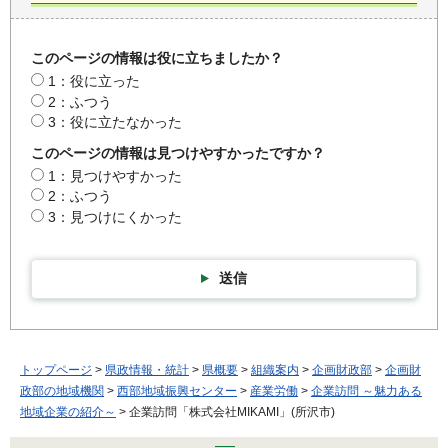
このページの情報は役に立ちましたか？
1：役に立った
2：ふつう
3：役に立たなかった
このページの情報は見つけやすかったですか？
1：見つけやすかった
2：ふつう
3：見つけにくかった
送信
トップページ
>
県政情報・統計
>
県概要
>
組織案内
>
企画財政部
>
企画財
政部の地域機関
>
西部地域振興センター
>
産業労働
>
企業訪問 ～魅力ある
地域企業の紹介～
> 企業訪問「株式会社MIKAMI」(所沢市)