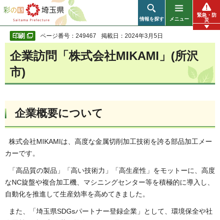
彩の国 埼玉県
緊急・防
情報を探す
メニュー
災
ページ番号：249467
掲載日：2024年3月5日
企業訪問「株式会社MIKAMI」(所沢
市)
企業概要について
株式会社MIKAMIは、高度な金属切削加工技術を誇る部品加工メー
カーです。
「高品質の製品」「高い技術力」「高生産性」をモットーに、高度
なNC旋盤や複合加工機、マシニングセンター等を積極的に導入し、
自動化を推進して生産効率を高めてきました。
また、「埼玉県SDGsパートナー登録企業」として、環境保全や社