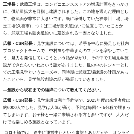
工場長
：武蔵工場は、コンビニエンスストアの増店計画をきっかけ
に、供給量拡大を目指し建設されました。この地を選んだ理由とし
て、物流面が非常に大きいです。既に稼働していた神奈川工場、埼
玉工場(久喜市)、つくば工場が圏央道沿いに位置していたことか
ら、武蔵工場も圏央道沿いに建設される一因となりました。
広報・CSR部長
：見学施設については、若手を中心に発足した社内
プロジェクトチームで、中村屋や中華まんのファンを増やしていこ
う、魅力を発信していこうという話が挙がり、その中で工場見学施
設ができたらいいねという話がありました。世の中のレジャーとし
ての工場見学というニーズや、同時期に武蔵工場建設の計画があっ
たことから、見学施設創設の話が発展していきました。
―創設から現在までの経緯について教えてください。
広報・CSR部長
：見学施設は完全予約制で、2023年度の来場者数は
約6000人でした。見学は人気が高く、予約は毎回4～5分程で埋まっ
てしまいます。お子様と一緒に来場される方も多いですが、大人だ
けでも楽しめる施設となっています。
コロナ禍では、途中に運営中止という事態もありながら、オンライ