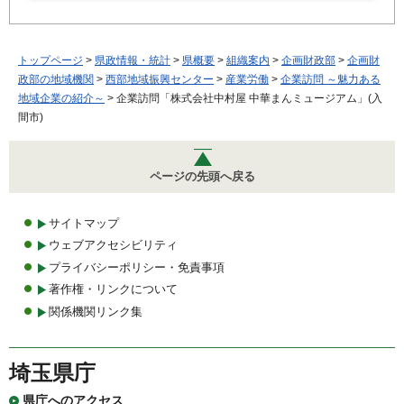
トップページ
>
県政情報・統計
>
県概要
>
組織案内
>
企画財政部
>
企画財
政部の地域機関
>
西部地域振興センター
>
産業労働
>
企業訪問 ～魅力ある
地域企業の紹介～
> 企業訪問「株式会社中村屋 中華まんミュージアム」(入
間市)
ページの先頭へ戻る
サイトマップ
ウェブアクセシビリティ
プライバシーポリシー・免責事項
著作権・リンクについて
関係機関リンク集
埼玉県庁
県庁へのアクセス