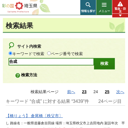
彩の国 埼玉県
緊急・防
情報を探す
メニュー
災
検索結果
サイト内検索
キーワードで検索
ページ番号で検索
検索方法
検索結果ページ
前へ
23
24
25
次へ
キーワード “合成” に対する結果 “3439”件
24ページ目
【橋りょう】 倉尾橋〔秩父市〕
し 路線名：一般県道藤倉吉田線 場所：埼玉県秩父市上吉田地内 架設年次 平