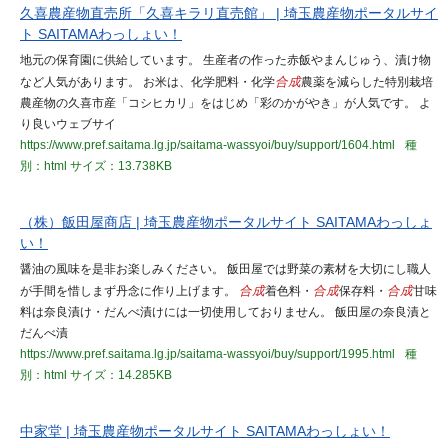
久喜農産物直売所「久喜キラリ直売館」 | 埼玉農産物ポータルサイ
ト SAITAMAわっしょい！
地元の保育園に供給しています。 生産者の作った赤飯やまんじゅう、漬け物
など人気があります。 お米は、化学肥料・化学
合成
農薬を減らした特別栽培
農産物の久喜市産「コシヒカリ」をはじめ「彩のかがやき」が人気です。 よ
り良いウェブサイ
https://www.pref.saitama.lg.jp/saitama-wassyoi/buy/support/1604.html
種
別：html
サイズ：13.738KB
（株）飯田屋商店 | 埼玉農産物ポータルサイト SAITAMAわっしょ
い！
醤油の風味を是非お楽しみください。 飯田屋では野菜の素材を大切にし職人
が手間を惜しまず丹念に作り上げます。
合成
着色料・
合成
保存料・
合成
甘味
料は奈良漬け・だんべ漬けには一切使用しておりません。 飯田屋の奈良漬と
だんべ漬
https://www.pref.saitama.lg.jp/saitama-wassyoi/buy/support/1995.html
種
別：html
サイズ：14.285KB
中家堂 | 埼玉農産物ポータルサイト SAITAMAわっしょい！