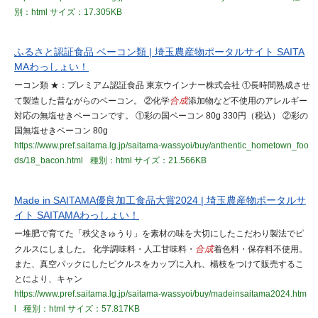
別：html
サイズ：17.305KB
ふるさと認証食品 ベーコン類 | 埼玉農産物ポータルサイト SAITA
MAわっしょい！
ーコン類 ★：プレミアム認証食品 東京ウインナー株式会社 ①長時間熟成させ
て製造した昔ながらのベーコン。 ②化学
合成
添加物など不使用のアレルギー
対応の無塩せきベーコンです。 ①彩の国ベーコン 80g 330円（税込） ②彩の
国無塩せきベーコン 80g
https://www.pref.saitama.lg.jp/saitama-wassyoi/buy/anthentic_hometown_foo
ds/18_bacon.html
種別：html
サイズ：21.566KB
Made in SAITAMA優良加工食品大賞2024 | 埼玉農産物ポータルサ
イト SAITAMAわっしょい！
ー堆肥で育てた「秩父きゅうり」を素材の味を大切にしたこだわり製法でピ
クルスにしました。 化学調味料・人工甘味料・
合成
着色料・保存料不使用。
また、真空パックにしたピクルスをカップに入れ、楊枝をつけて販売するこ
とにより、キャン
https://www.pref.saitama.lg.jp/saitama-wassyoi/buy/madeinsaitama2024.htm
l
種別：html
サイズ：57.817KB