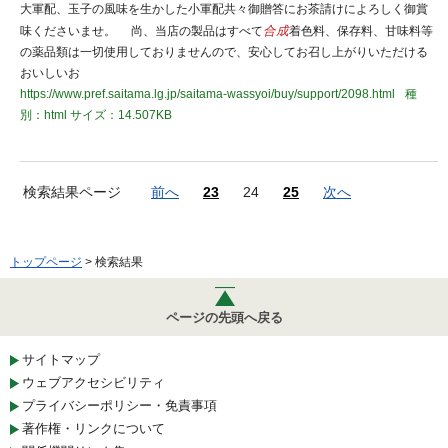
大軍配、玉子の風味を生かした小軍配共々御贈答にお茶請けによろしく御賞
味くださいませ。 尚、当店の製品はすべて
合成
着色料、保存料、甘味料等
の薬品類は一切使用しておりませんので、安心してお召し上がりいただける
おいしいお
https://www.pref.saitama.lg.jp/saitama-wassyoi/buy/support/2098.html
種
別：html
サイズ：14.507KB
検索結果ページ
前へ
23
24
25
次へ
トップページ
> 検索結果
ページの先頭へ戻る
サイトマップ
ウェブアクセシビリティ
プライバシーポリシー・免責事項
著作権・リンクについて