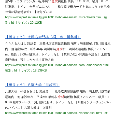
成5年 トラスドランガー桁,単純非
合成
鋼鈑桁 橋長：145.00m、幅員：8.5m
駐車場、トイレ：合角ダムにあり 秩父路で橋カードを集めよう（倉尾橋
⇒道の駅龍勢会館） 【合角ダム湖
https://www.pref.saitama.lg.jp/a1001/doboku-sansaku/kuraobashi.html
種
別：html
サイズ：20.12KB
【橋りょう】 太郎右衛門橋〔桶川市・川島町〕
ううえもんはし 路線名：主要地方道川越栗橋線 場所：埼玉県桶川市川田谷地
内 他 架設年次 昭和46年 鋼製単純
合成
桁・鋼製連結箱桁 橋長：700.50
m、幅員：8.00m 駐車場、トイレ：なし 【荒川の広い河川敷を渡る】 太郎右
衛門橋は、荒川にかかる主要地方道
https://www.pref.saitama.lg.jp/a1001/doboku-sansaku/tarouemonbashi.html
種別：html
サイズ：18.139KB
【橋りょう】 八瀬大橋〔川越市〕
八瀬大橋 やせおおはし 路線名：一般県道川越越生線 場所：埼玉県川越市的
場地内 他 架設年次 平成5年 単純非
合成
鋼鈑桁 橋長：239.20m、幅員：1
0.0m 駐車スペース：河川敷にあり、トイレ：なし 【川越インターチェンジへ
のバイパス】 八瀬大橋は、入間川
https://www.pref.saitama.lg.jp/a1001/doboku-sansaku/yaseohashi.html
種