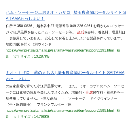
ハム・ソーセージ工房ミオ・カザロ | 埼玉農産物ポータルサイト S
AITAMAわっしょい！
住所 〒350-0836 川越市谷中27 電話番号 049-226-0861 お店からのメッセー
ジ 小江戸黒豚を使ったハム・ソーセージ等。
合成
保存料、着色料、増量剤は
一切使用していません。 安心してお召し上がり頂ける製品を作っています。
地図 地図を開く（別ウィンド
https://www.pref.saitama.lg.jp/saitama-wassyoi/buy/support/1291.html
種
別：html
サイズ：13.287KB
ミオ・カザロ 蔵のまち店 | 埼玉農産物ポータルサイト SAITAMA
わっしょい！
の自家農場で育てた小江戸黒豚です。 また、ミオ・カザロのハム・ソーセ
ージには素材の旨みを楽しんで頂くため、増量剤・
合成
保存料・着色料を一
切使用していません。 ○主な商品 ・ ソーセージ ドイツウインナー
（牛・豚肉細挽）、フランクフルター（豚
https://www.pref.saitama.lg.jp/saitama-wassyoi/buy/support/1595.html
種
別：html
サイズ：14.768KB