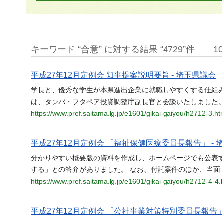
キーワード “合意” に対する結果 “4729”件
1
平成27年12月定例会 知事提案説明要旨 - 埼玉県議会
学長と、優秀な学生が本県進出企業に就職しやすくする仕組
は、タンバ・フタペア投資調整庁副長官と会談いたしました
https://www.pref.saitama.lg.jp/e1601/gikai-gaiyou/h2712-3.ht
平成27年12月定例会 「福祉保健医療委員長報告」 - 
分かりやすい概要版の資料を作成し、ホームページでも公表
する」との答弁がありました。 なお、付託案件のほか、当面
https://www.pref.saitama.lg.jp/e1601/gikai-gaiyou/h2712-4-4.
平成27年12月定例会 「公社事業対策特別委員長報告」