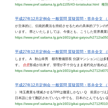
https://www.pref.saitama.lg.jp/b1105/43-toriatsukai.html
種別
平成27年12月定例会 一般質問 質疑質問・答弁全文 （
が主体的に、伝統的農法を持続させるための具体的プランの
います。 県といたしましては、今後とも、こうした世界農業
https://www.pref.saitama.lg.jp/e1601/gikai-gaiyou/h2712/a05
平成27年12月定例会 一般質問 質疑質問・答弁全文 （
します。 A 秋山幸男 都市整備部長 分譲マンションには
合意
す。
形成が出来ず、管理が不十分なまま老朽化が進めば
https://www.pref.saitama.lg.jp/e1601/gikai-gaiyou/h2712/d07
平成27年12月定例会 一般質問 質疑質問・答弁全文 （
） 埼玉農業を壊滅させるTPPは撤退しかない Q 前原かづえ
日本語に全て翻訳されていない中でも、日本のとんでもない
https://www.pref.saitama.lg.jp/e1601/gikai-gaiyou/h2712/f010