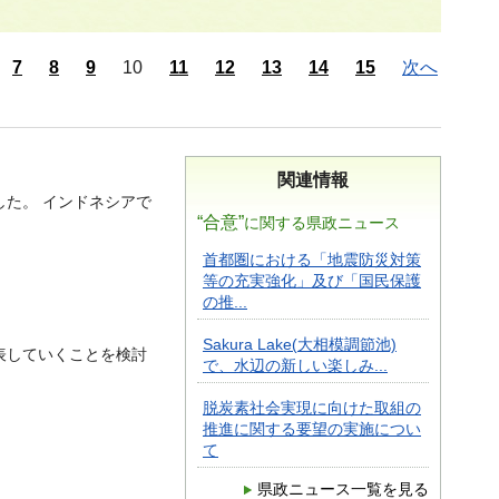
7
8
9
10
11
12
13
14
15
次へ
関連情報
した。 インドネシアで
“合意”
に関する県政ニュース
首都圏における「地震防災対策
等の充実強化」及び「国民保護
の推...
Sakura Lake(大相模調節池)
表していくことを検討
で、水辺の新しい楽しみ...
脱炭素社会実現に向けた取組の
推進に関する要望の実施につい
て
県政ニュース一覧を見る