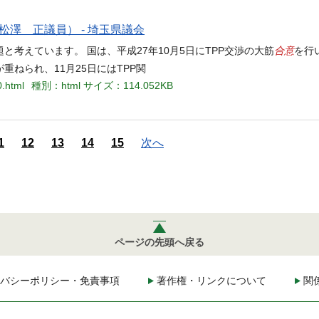
松澤 正議員） - 埼玉県議会
合意
考えています。 国は、平成27年10月5日にTPP交渉の大筋
を行
ねられ、11月25日にはTPP関
0.html
種別：html
サイズ：114.052KB
1
12
13
14
15
次へ
ページの先頭へ戻る
バシーポリシー・免責事項
著作権・リンクについて
関