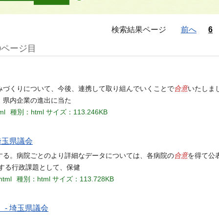
検索結果ページ
前へ
6
0ページ目
合意
みづくりについて、今後、連携して取り組んでいくことで
いたしま
。県内企業の進出に当た
ml
種別：html
サイズ：113.246KB
埼玉県議会
合意
する。病院ごとのより詳細なデータについては、各病院の
を得て公
する行政課題として、保健
html
種別：html
サイズ：113.728KB
 - 埼玉県議会