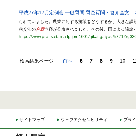
平成27年12月定例会 一般質問 質疑質問・答弁全文 （
られていました。農業に対する施策をどうするか、大きな課題と
合意
税交渉の
内容が公表されました。その後、国による議論が重
https://www.pref.saitama.lg.jp/e1601/gikai-gaiyou/h2712/g02
検索結果ページ
前へ
6
7
8
9
10
1
サイトマップ
ウェブアクセシビリティ
プライ