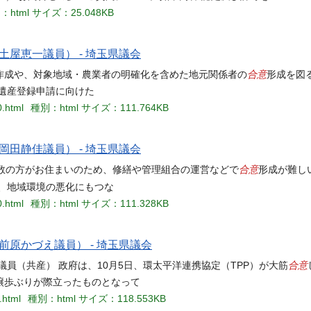
：html
サイズ：25.048KB
土屋恵一議員） - 埼玉県議会
合意
作成や、対象地域・農業者の明確化を含めた地元関係者の
形成を図
遺産登録申請に向けた
0.html
種別：html
サイズ：111.764KB
岡田静佳議員） - 埼玉県議会
合意
多数の方がお住まいのため、修繕や管理組合の運営などで
形成が難し
、地域環境の悪化にもつな
0.html
種別：html
サイズ：111.328KB
前原かづえ議員） - 埼玉県議会
合意
議員（共産） 政府は、10月5日、環太平洋連携協定（TPP）が大筋
譲歩ぶりが際立ったものとなって
.html
種別：html
サイズ：118.553KB