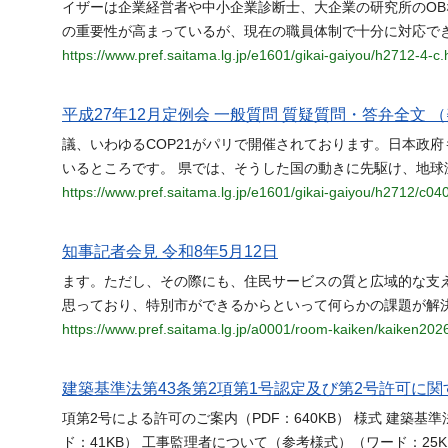
イザーは企業経営者や中小企業診断士、大企業の研究所のOB
の重要性が高まっているが、現在の職員体制で十分に対応で
https://www.pref.saitama.lg.jp/e1601/gikai-gaiyou/h2712-4-c.
平成27年12月定例会 一般質問 質疑質問・答弁全文 （
議、いわゆるCOP21がパリで開催されております。日本政
いるところです。 県では、そうした国の動きに先駆け、地球
https://www.pref.saitama.lg.jp/e1601/gikai-gaiyou/h2712/c04
知事記者会見 令和8年5月12日
ます。ただし、その際にも、住民サービスの質と広域的な支
思っており、特別市ができるからといって何らかの課題が解
https://www.pref.saitama.lg.jp/a0001/room-kaiken/kaiken202
建築基準法第43条第2項第1号認定及び第2号許可に関
項第2号による許可のご案内（PDF：640KB） 様式 建築基
ド：41KB） 工事監理者について（参考様式）（ワード：25