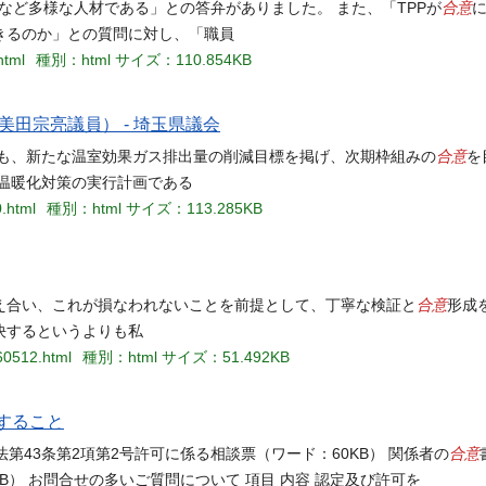
合意
など多様な人材である」との答弁がありました。 また、「TPPが
きるのか」との質問に対し、「職員
html
種別：html
サイズ：110.854KB
美田宗亮議員） - 埼玉県議会
合意
府も、新たな温室効果ガス排出量の削減目標を掲げ、次期枠組みの
を
温暖化対策の実行計画である
0.html
種別：html
サイズ：113.285KB
合意
え合い、これが損なわれないことを前提として、丁寧な検証と
形成
決するというよりも私
60512.html
種別：html
サイズ：51.492KB
すること
合意
準法第43条第2項第2号許可に係る相談票（ワード：60KB） 関係者の
KB） お問合せの多いご質問について 項目 内容 認定及び許可を