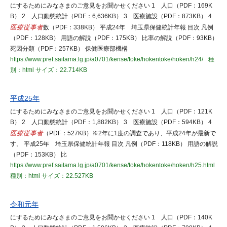
にするためにみなさまのご意見をお聞かせください 1 人口（PDF：169K
B） 2 人口動態統計（PDF：6,636KB） 3 医療施設（PDF：873KB） 4
医療従事者
数（PDF：338KB） 平成24年 埼玉県保健統計年報 目次 凡例
（PDF：128KB） 用語の解説（PDF：175KB） 比率の解説（PDF：93KB）
死因分類（PDF：257KB） 保健医療部機構
https://www.pref.saitama.lg.jp/a0701/kense/toke/hokentoke/hoken/h24/
種
別：html
サイズ：22.714KB
平成25年
にするためにみなさまのご意見をお聞かせください 1 人口（PDF：121K
B） 2 人口動態統計（PDF：1,882KB） 3 医療施設（PDF：594KB） 4
医療従事者
（PDF：527KB）※2年に1度の調査であり、平成24年が最新で
す。 平成25年 埼玉県保健統計年報 目次 凡例（PDF：118KB） 用語の解説
（PDF：153KB） 比
https://www.pref.saitama.lg.jp/a0701/kense/toke/hokentoke/hoken/h25.html
種別：html
サイズ：22.527KB
令和元年
にするためにみなさまのご意見をお聞かせください 1 人口（PDF：140K