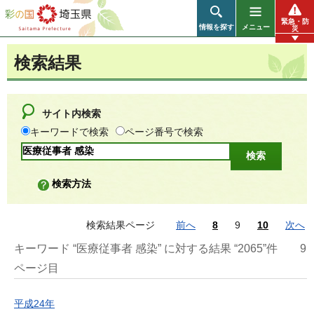
彩の国 埼玉県
緊急・防
情報を探す
メニュー
災
検索結果
サイト内検索
キーワードで検索
ページ番号で検索
検索方法
検索結果ページ
前へ
8
9
10
次へ
キーワード “医療従事者 感染” に対する結果 “2065”件
9
ページ目
平成24年