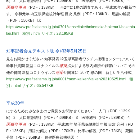
B） 2 人口動態統計（PDF：1,596KB） 3 医療施設（PDF：708KB） 4
医療従事者
（PDF：138KB） ※2年に1度の調査であり、平成30年が最新で
す。 令和元年 埼玉県保健統計年報 目次 凡例（PDF：136KB） 用語の解説
（PDF：150KB） 比
https://www.pref.saitama.lg.jp/a0701/kense/toke/hokentoke/hoken/r1/hokento
kei.html
種別：html
サイズ：23.195KB
知事記者会見テキスト版 令和3年5月25日
見をお聞かせください 知事発表 埼玉県高齢者ワクチン接種センターについて
幹事社質問 新型コロナウイルス
感染
拡大による県内経済の影響について その
他の質問 新型コロナウイルス
感染
症関連について 彩の国「新しい生活様式」
https://www.pref.saitama.lg.jp/a0001/room-kaiken/kaiken20210525.html
種
別：html
サイズ：65.547KB
平成30年
にするためにみなさまのご意見をお聞かせください 1 人口（PDF：139K
B） 2 人口動態統計（PDF：4,696KB） 3 医療施設（PDF：589KB） 4
医療従事者
（PDF：138KB） 平成30年 埼玉県保健統計年報 目次 凡例（PD
F：135KB） 用語の解説（PDF：170KB） 比率の解説（PDF：73KB） 死因
分類（PDF：358KB） 保健医療部機構図（