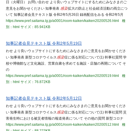
日（火曜日） お問い合わせ より良いウェブサイトにするためにみなさまのご
意見をお聞かせください 知事発表
感染
拡大の防止と社会経済活動の両立につ
いて 知事記者会見テキスト版 令和2年5月26日 録画配信をみる 令和2年5月
https://www.pref.saitama.lg.jp/a0001/room-kaiken/kaiken20200526.html
種
別：html
サイズ：85.941KB
知事記者会見テキスト版 令和2年5月19日
わせ より良いウェブサイトにするためにみなさまのご意見をお聞かせくださ
い 知事発表 新型コロナウイルス
感染
症に係る対応について(1) 幹事社質問 学
校や博物館など文化施設、営業自粛を求めてる施設・店舗の再開について そ
の
https://www.pref.saitama.lg.jp/a0001/room-kaiken/kaiken20200519.html
種
別：html
サイズ：76.872KB
知事記者会見テキスト版 令和2年5月12日
わせ より良いウェブサイトにするためにみなさまのご意見をお聞かせくださ
い 知事発表 新型コロナウイルス
感染
症に係る対応について(1) 幹事社質問 災
害発生時における被災者情報の報道発表について その他の質問 新型コロナ
https://www.pref.saitama.lg.jp/a0001/room-kaiken/kaiken20200512.html
種
別：html
サイズ：88.223KB