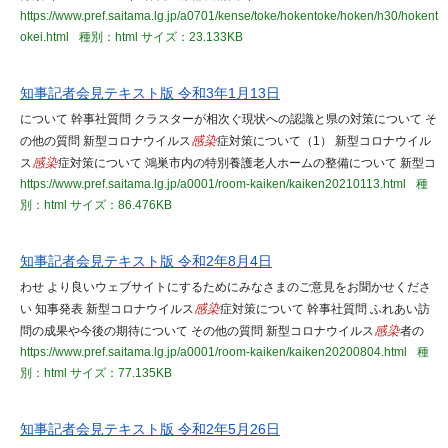
https://www.pref.saitama.lg.jp/a0701/kense/toke/hokentoke/hoken/h30/hokent
okei.html
種別：html
サイズ：23.133KB
知事記者会見テキスト版 令和3年1月13日
について 幹事社質問 クラスターが相次ぐ現状への認識と県の対策について そ
の他の質問 新型コロナウイルス
感染
症対策について（1） 新型コロナウイル
ス
感染
症対策について 鴻巣市内の特別養護老人ホームの整備について 新型コ
https://www.pref.saitama.lg.jp/a0001/room-kaiken/kaiken20210113.html
種
別：html
サイズ：86.476KB
知事記者会見テキスト版 令和2年8月4日
わせ より良いウェブサイトにするためにみなさまのご意見をお聞かせくださ
い 知事発表 新型コロナウイルス
感染
症対策について 幹事社質問 ふれあい訪
問の成果や今後の期待について その他の質問 新型コロナウイルス
感染
者の
https://www.pref.saitama.lg.jp/a0001/room-kaiken/kaiken20200804.html
種
別：html
サイズ：77.135KB
知事記者会見テキスト版 令和2年5月26日