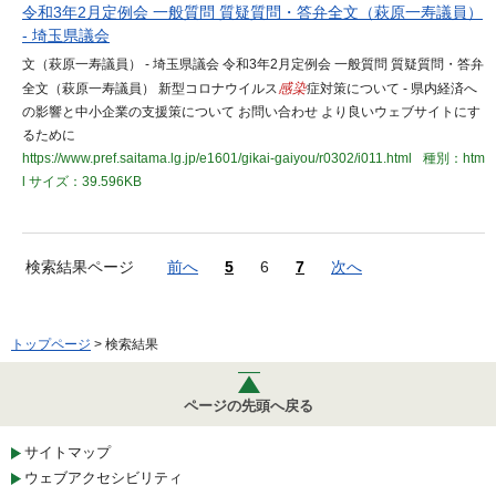
令和3年2月定例会 一般質問 質疑質問・答弁全文（萩原一寿議員）
- 埼玉県議会
文（萩原一寿議員） - 埼玉県議会 令和3年2月定例会 一般質問 質疑質問・答弁
全文（萩原一寿議員） 新型コロナウイルス
感染
症対策について - 県内経済へ
の影響と中小企業の支援策について お問い合わせ より良いウェブサイトにす
るために
https://www.pref.saitama.lg.jp/e1601/gikai-gaiyou/r0302/i011.html
種別：htm
l
サイズ：39.596KB
検索結果ページ
前へ
5
6
7
次へ
トップページ
> 検索結果
ページの先頭へ戻る
サイトマップ
ウェブアクセシビリティ