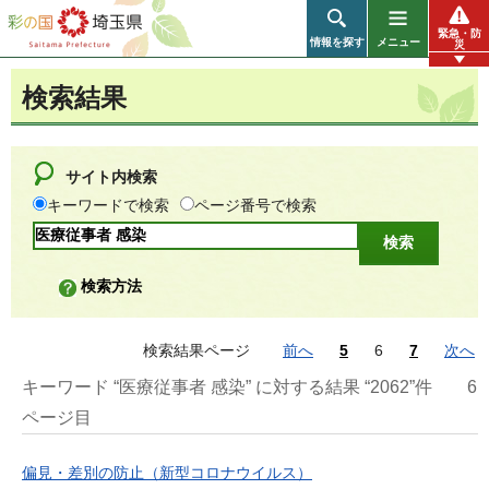
彩の国 埼玉県
緊急・防
情報を探す
メニュー
災
検索結果
サイト内検索
キーワードで検索
ページ番号で検索
検索方法
検索結果ページ
前へ
5
6
7
次へ
キーワード “医療従事者 感染” に対する結果 “2062”件
6
ページ目
偏見・差別の防止（新型コロナウイルス）