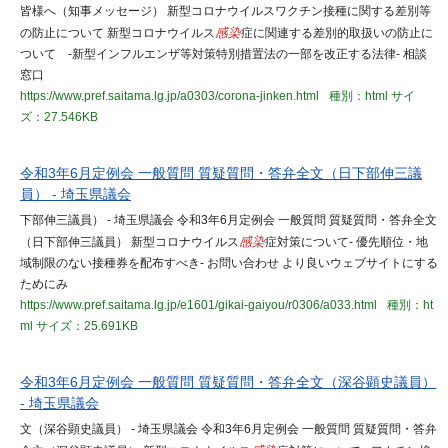
皆様へ（知事メッセージ） 新型コロナウイルスワクチン接種に関する差別等
の防止について 新型コロナウイルス
感染
症に関連する差別的取扱いの防止に
ついて -新型インフルエンザ等対策特別措置法の一部を改正する法律- 相談
窓口
https://www.pref.saitama.lg.jp/a0303/corona-jinken.html
種別：html
サイ
ズ：27.546KB
令和3年6月定例会 一般質問 質疑質問・答弁全文（日下部伸三議
員） - 埼玉県議会
下部伸三議員） - 埼玉県議会 令和3年6月定例会 一般質問 質疑質問・答弁全文
（日下部伸三議員） 新型コロナウイルス
感染
症対策について- 優先順位・地
域制限のない接種券を配布すべき- お問い合わせ より良いウェブサイトにする
ためにみ
https://www.pref.saitama.lg.jp/e1601/gikai-gaiyou/r0306/a033.html
種別：ht
ml
サイズ：25.691KB
令和3年6月定例会 一般質問 質疑質問・答弁全文（深谷顕史議員）
- 埼玉県議会
文（深谷顕史議員） - 埼玉県議会 令和3年6月定例会 一般質問 質疑質問・答弁