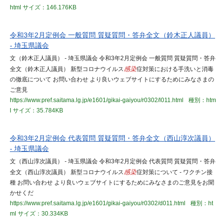
html
サイズ：146.176KB
令和3年2月定例会 一般質問 質疑質問・答弁全文（鈴木正人議員）
- 埼玉県議会
文（鈴木正人議員） - 埼玉県議会 令和3年2月定例会 一般質問 質疑質問・答弁
全文（鈴木正人議員） 新型コロナウイルス
感染
症対策における手洗いと消毒
の徹底について お問い合わせ より良いウェブサイトにするためにみなさまの
ご意見
https://www.pref.saitama.lg.jp/e1601/gikai-gaiyou/r0302/l011.html
種別：htm
l
サイズ：35.784KB
令和3年2月定例会 代表質問 質疑質問・答弁全文（西山淳次議員）
- 埼玉県議会
文（西山淳次議員） - 埼玉県議会 令和3年2月定例会 代表質問 質疑質問・答弁
全文（西山淳次議員） 新型コロナウイルス
感染
症対策について - ワクチン接
種 お問い合わせ より良いウェブサイトにするためにみなさまのご意見をお聞
かせくだ
https://www.pref.saitama.lg.jp/e1601/gikai-gaiyou/r0302/d011.html
種別：ht
ml
サイズ：30.334KB