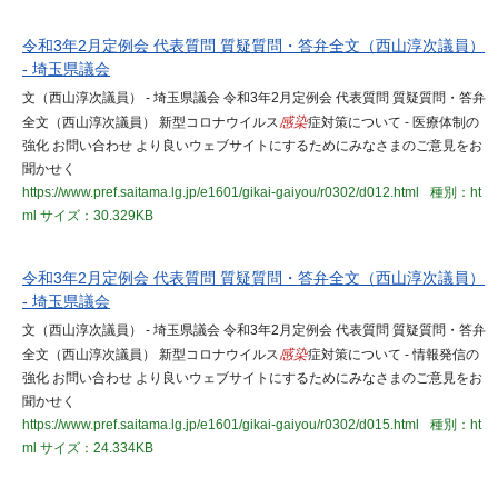
令和3年2月定例会 代表質問 質疑質問・答弁全文（西山淳次議員）
- 埼玉県議会
文（西山淳次議員） - 埼玉県議会 令和3年2月定例会 代表質問 質疑質問・答弁
全文（西山淳次議員） 新型コロナウイルス
感染
症対策について - 医療体制の
強化 お問い合わせ より良いウェブサイトにするためにみなさまのご意見をお
聞かせく
https://www.pref.saitama.lg.jp/e1601/gikai-gaiyou/r0302/d012.html
種別：ht
ml
サイズ：30.329KB
令和3年2月定例会 代表質問 質疑質問・答弁全文（西山淳次議員）
- 埼玉県議会
文（西山淳次議員） - 埼玉県議会 令和3年2月定例会 代表質問 質疑質問・答弁
全文（西山淳次議員） 新型コロナウイルス
感染
症対策について - 情報発信の
強化 お問い合わせ より良いウェブサイトにするためにみなさまのご意見をお
聞かせく
https://www.pref.saitama.lg.jp/e1601/gikai-gaiyou/r0302/d015.html
種別：ht
ml
サイズ：24.334KB