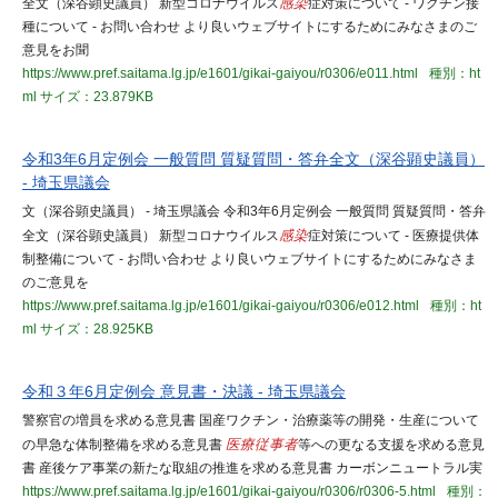
全文（深谷顕史議員） 新型コロナウイルス
感染
症対策について - ワクチン接
種について - お問い合わせ より良いウェブサイトにするためにみなさまのご
意見をお聞
https://www.pref.saitama.lg.jp/e1601/gikai-gaiyou/r0306/e011.html
種別：ht
ml
サイズ：23.879KB
令和3年6月定例会 一般質問 質疑質問・答弁全文（深谷顕史議員）
- 埼玉県議会
文（深谷顕史議員） - 埼玉県議会 令和3年6月定例会 一般質問 質疑質問・答弁
全文（深谷顕史議員） 新型コロナウイルス
感染
症対策について - 医療提供体
制整備について - お問い合わせ より良いウェブサイトにするためにみなさま
のご意見を
https://www.pref.saitama.lg.jp/e1601/gikai-gaiyou/r0306/e012.html
種別：ht
ml
サイズ：28.925KB
令和３年6月定例会 意見書・決議 - 埼玉県議会
警察官の増員を求める意見書 国産ワクチン・治療薬等の開発・生産について
の早急な体制整備を求める意見書
医療従事者
等への更なる支援を求める意見
書 産後ケア事業の新たな取組の推進を求める意見書 カーボンニュートラル実
https://www.pref.saitama.lg.jp/e1601/gikai-gaiyou/r0306/r0306-5.html
種別：