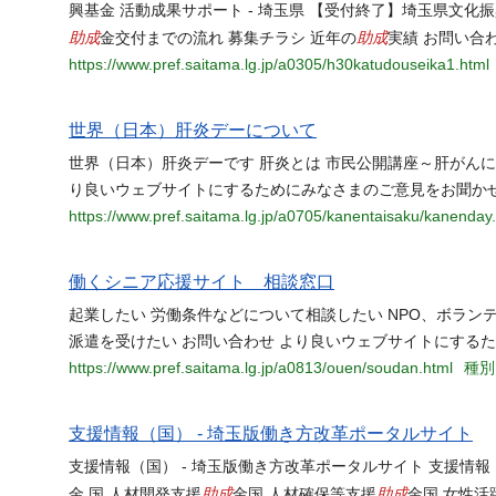
興基金 活動成果サポート - 埼玉県 【受付終了】埼玉県文化振
助成
助成
金交付までの流れ 募集チラシ 近年の
実績 お問い合
https://www.pref.saitama.lg.jp/a0305/h30katudouseika1.html
世界（日本）肝炎デーについて
世界（日本）肝炎デーです 肝炎とは 市民公開講座～肝がん
り良いウェブサイトにするためにみなさまのご意見をお聞かせ
https://www.pref.saitama.lg.jp/a0705/kanentaisaku/kanenday
働くシニア応援サイト 相談窓口
起業したい 労働条件などについて相談したい NPO、ボラン
派遣を受けたい お問い合わせ より良いウェブサイトにする
https://www.pref.saitama.lg.jp/a0813/ouen/soudan.html
種別
支援情報（国） - 埼玉版働き方改革ポータルサイト
支援情報（国） - 埼玉版働き方改革ポータルサイト 支援情
助成
助成
金 国 人材開発支援
金国 人材確保等支援
金国 女性