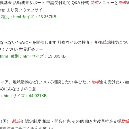
助成
助成
興基金 活動成果サポート 申請受付期間 Q&A 様式
メニューと
わせ より良いウェブサイ
種別：html
サイズ：23.367KB
助成
にならないために～を開催します 肝炎ウイルス検査・各種
制度につい
ください 世界肝炎デー
.html
種別：html
サイズ：19.395KB
助成
ティア、地域活動などについて相談したい 学びたい
金を受けたい 
ためにみなさまのご意
：html
サイズ：44.021KB
助成
助
報（国）
金 認定制度 相談・問合せ先 その他 働き方改革推進支援
活躍推進法に基づく認定企業（え