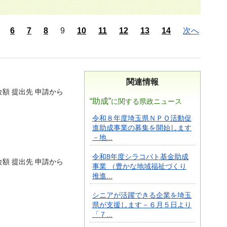
6
7
8
9
10
11
12
13
14
次へ
関連情報
金額 提出先 申請から
“助成”
に関する県政ニュース
令和８年度埼玉県ＮＰＯ活動促
進助成事業の募集を開始します
－地...
令和8年度シラコバト基金助成
金額 提出先 申請から
事業 （豊かな地域福祉づくり
推進...
シニアが活躍できる企業を埼玉
県が支援します－６月５日より
「７...