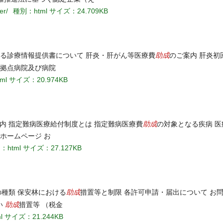
er/
種別：html
サイズ：24.709KB
助成
ける診療情報提供書について 肝炎・肝がん等医療費
のご案内 肝炎初
携拠点病院及び病院
ml
サイズ：20.974KB
助成
案内 指定難病医療給付制度とは 指定難病医療費
の対象となる疾病 医
ホームページ お
：html
サイズ：27.127KB
助成
の種類 保安林における
措置等と制限 各許可申請・届出について お
助成
い
措置等 （税金
l
サイズ：21.244KB