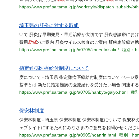
https://www.pref.saitama.lg.jp/workstyle/dispatch_subsidy/oth
埼玉県の肝炎に対する取組
いて 肝炎は早期発見・早期治療が大切です 肝疾患診療にお
助成
費用
のご案内 肝炎ウイルス検査のご案内 肝疾患診療連
https://www.pref.saitama.lg.jp/a0705/kanentaisaku/
種別：ht
指定難病医療給付制度について
度について - 埼玉県 指定難病医療給付制度について ページ
基準とは 新たに指定難病の医療給付を受けたい場合 関連する
https://www.pref.saitama.lg.jp/a0705/nanbyo/gaiyo.html
種別
保安林制度
保安林制度 - 埼玉県 保安林制度 保安林制度について 保安林
ェブサイトにするためにみなさまのご意見をお聞かせくださ
https://www.pref.saitama.lg.jp/a0905/hoanrin.html
種別：htm