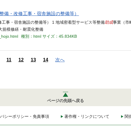
整備・改修工事・宿舎施設の整備等）
助成
工事・宿舎施設の整備等） 1 地域密着型サービス等整備
事業（市
の大規模修繕・耐震化整備
_hojo.html
種別：html
サイズ：45.834KB
11
12
13
14
次へ
ページの先頭へ戻る
バシーポリシー・免責事項
著作権・リンクについて
関