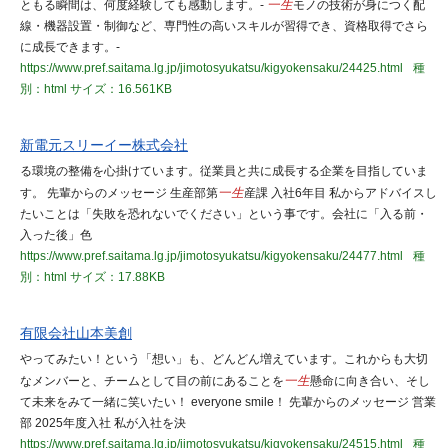
ともる瞬間は、何度経験しても感動します。-
一生
モノの技術が身につく配
線・機器設置・制御など、専門性の高いスキルが習得でき、資格取得でさら
に成長できます。-
https://www.pref.saitama.lg.jp/jimotosyukatsu/kigyokensaku/24425.html
種
別：html
サイズ：16.561KB
新電元スリーイー株式会社
る環境の整備を心掛けています。従業員と共に成長する企業を目指していま
す。 先輩からのメッセージ 生産部第
一生
産課 入社6年目 私からアドバイスし
たいことは「失敗を恐れないでください」という事です。会社に「入る前・
入った後」色
https://www.pref.saitama.lg.jp/jimotosyukatsu/kigyokensaku/24477.html
種
別：html
サイズ：17.88KB
有限会社山本美創
やってみたい！という「想い」も、どんどん増えています。これからも大切
なメンバーと、チームとして目の前にあることを
一生
懸命に向き合い、そし
て未来をみて一緒に笑いたい！ everyone smile！ 先輩からのメッセージ 営業
部 2025年度入社 私が入社を決
https://www.pref.saitama.lg.jp/jimotosyukatsu/kigyokensaku/24515.html
種