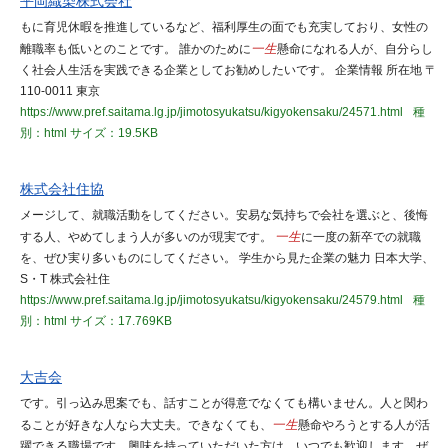
平岡織染株式会社
もに育児休暇を推進しているなど、福利厚生の面でも充実しており、女性の
離職率も低いとのことです。 誰かのために
一生
懸命になれる人が、自分らし
く社会人生活を実践できる企業としてお勧めしたいです。 企業情報 所在地 〒
110-0011 東京
https://www.pref.saitama.lg.jp/jimotosyukatsu/kigyokensaku/24571.html
種
別：html
サイズ：19.5KB
株式会社住協
メージして、就職活動をしてください。安易な気持ちで会社を選ぶと、後悔
する人、やめてしまう人が多いのが現実です。
一生
に一度の新卒での就職
を、ぜひ実り多いものにしてください。 学生から見た企業の魅力 日本大学、
S・T 株式会社住
https://www.pref.saitama.lg.jp/jimotosyukatsu/kigyokensaku/24579.html
種
別：html
サイズ：17.769KB
大吉会
です。引っ込み思案でも、話すことが得意でなくても構いません。人と関わ
ることが好きな人なら大丈夫。できなくても、
一生
懸命やろうとする人が活
躍できる職場です。興味を持っていただいた方は、いつでも歓迎します。ぜ