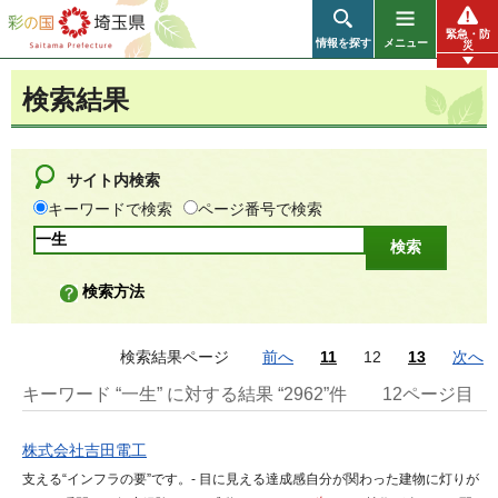
彩の国 埼玉県
緊急・防
情報を探す
メニュー
災
検索結果
サイト内検索
キーワードで検索
ページ番号で検索
検索方法
検索結果ページ
前へ
11
12
13
次へ
キーワード “一生” に対する結果 “2962”件
12ページ目
株式会社吉田電工
支える“インフラの要”です。- 目に見える達成感自分が関わった建物に灯りが