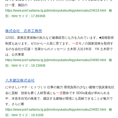
ひ一度、施設の
https://www.pref.saitama.lg.jp/jimotosyukatsu/kigyokensaku/24619.html
種
別：html
サイズ：17.893KB
株式会社 石井工務所
123日。業務災害保険の加入など健康経営にも力を入れています。■資格取得
制度もあります。ゼロから一人前に育てます。
一生
モノの国家資格を取得す
るのを会社が応援！ 先輩からのメッセージ 土木部 入社1年目 Y.K 土木部で
は、公共事業
https://www.pref.saitama.lg.jp/jimotosyukatsu/kigyokensaku/24690.html
種
別：html
サイズ：19.156KB
八木建設株式会社
にやさしいマチ・ヒトづくり 仕事の魅力 環境負荷の少ない建物で脱炭素化社
会に貢献 技術を磨く人材育成にも
一生
懸命です SDGs達成が求められる
中、木造非住宅の推進で、建設する建物が環境にも貢献できることが魅力で
す。さらに断
https://www.pref.saitama.lg.jp/jimotosyukatsu/kigyokensaku/24692.html
種
別：html
サイズ：19.41KB