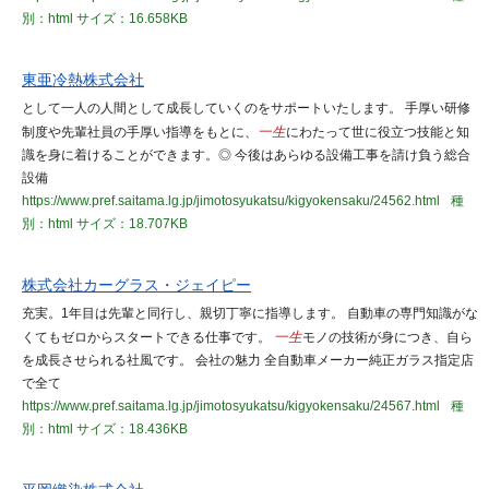
別：html
サイズ：16.658KB
東亜冷熱株式会社
として一人の人間として成長していくのをサポートいたします。 手厚い研修
制度や先輩社員の手厚い指導をもとに、
一生
にわたって世に役立つ技能と知
識を身に着けることができます。◎ 今後はあらゆる設備工事を請け負う総合
設備
https://www.pref.saitama.lg.jp/jimotosyukatsu/kigyokensaku/24562.html
種
別：html
サイズ：18.707KB
株式会社カーグラス・ジェイピー
充実。1年目は先輩と同行し、親切丁寧に指導します。 自動車の専門知識がな
くてもゼロからスタートできる仕事です。
一生
モノの技術が身につき、自ら
を成長させられる社風です。 会社の魅力 全自動車メーカー純正ガラス指定店
で全て
https://www.pref.saitama.lg.jp/jimotosyukatsu/kigyokensaku/24567.html
種
別：html
サイズ：18.436KB