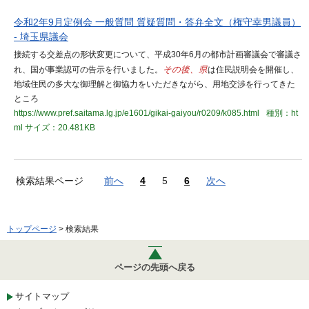
令和2年9月定例会 一般質問 質疑質問・答弁全文（権守幸男議員）
- 埼玉県議会
接続する交差点の形状変更について、平成30年6月の都市計画審議会で審議さ
れ、国が事業認可の告示を行いました。
その後、県
は住民説明会を開催し、
地域住民の多大な御理解と御協力をいただきながら、用地交渉を行ってきた
ところ
https://www.pref.saitama.lg.jp/e1601/gikai-gaiyou/r0209/k085.html
種別：ht
ml
サイズ：20.481KB
検索結果ページ
前へ
4
5
6
次へ
トップページ
> 検索結果
ページの先頭へ戻る
サイトマップ