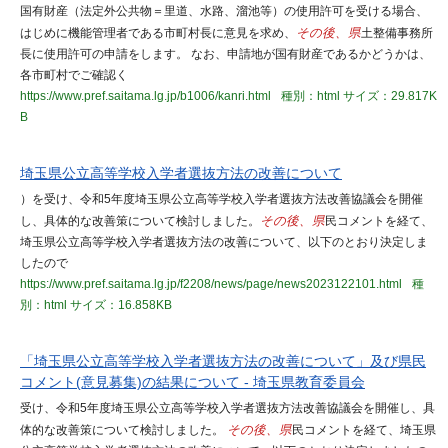
国有財産（法定外公共物＝里道、水路、溜池等）の使用許可を受ける場合、
はじめに機能管理者である市町村長に意見を求め、
その後、県
土整備事務所
長に使用許可の申請をします。 なお、申請地が国有財産であるかどうかは、
各市町村でご確認く
https://www.pref.saitama.lg.jp/b1006/kanri.html
種別：html
サイズ：29.817K
B
埼玉県公立高等学校入学者選抜方法の改善について
）を受け、令和5年度埼玉県公立高等学校入学者選抜方法改善協議会を開催
し、具体的な改善策について検討しました。
その後、県
民コメントを経て、
埼玉県公立高等学校入学者選抜方法の改善について、以下のとおり決定しま
したので
https://www.pref.saitama.lg.jp/f2208/news/page/news2023122101.html
種
別：html
サイズ：16.858KB
「埼玉県公立高等学校入学者選抜方法の改善について」及び県民
コメント(意見募集)の結果について - 埼玉県教育委員会
受け、令和5年度埼玉県公立高等学校入学者選抜方法改善協議会を開催し、具
体的な改善策について検討しました。
その後、県
民コメントを経て、埼玉県