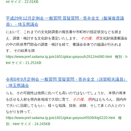
ml
サイズ：22.01KB
平成29年12月定例会 一般質問 質疑質問・答弁全文（飯塚俊彦議
員） - 埼玉県議会
において、これまでの文化財調査の報告書や市町村の指定状況などを踏ま
え、調査・検討する文化財を選定いたします。
その後、県
文化財保護審議会
の中の民俗専門部会の調査・検討を経て、審議会全体での協議が行われま
す。 その結果を踏
https://www.pref.saitama.lg.jp/e1601/gikai-gaiyou/h2912/m080.html
種別：h
tml
サイズ：21.251KB
令和5年9月定例会 一般質問 質疑質問・答弁全文（須賀昭夫議員）
- 埼玉県議会
らも、その可能性は他県に比べても高いのではないでしょうか。 本県の将来
を託せる人材を県内各地域で大切に育て、
その後、県
内はもちろん、国内外
で大いに活躍してもらい、様々な知識、技術、経験、そして多くの人とのつ
ながりを持って、
https://www.pref.saitama.lg.jp/e1601/gikai-gaiyou/r0509/4/g0220.html
種
別：html
サイズ：24.245KB