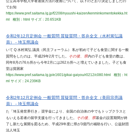
公立高等学校入学者選抜方法の改善について、以下のとおり決定しましたの
でお知
https://www.pref.saitama.lg.jp/f2208/nyuushi-kaizen/kenminkomentokekka.ht
ml
種別：html
サイズ：20.651KB
令和2年12月定例会 一般質問 質疑質問・答弁全文（水村篤弘議
員） - 埼玉県議会
いて Q 水村篤弘 議員（民主フォーラム） 私が初めて子ども食堂に関する一般
質問をしたのは、平成29年2月でした。
その後、県
内の子ども食堂の数は、
同年8月の76カ所から今年2月には262カ所へと増えていきました。子ども食
堂は貧困家
https://www.pref.saitama.lg.jp/e1601/gikai-gaiyou/r0212/c080.html
種別：ht
ml
サイズ：24.239KB
令和2年12月定例会 一般質問 質疑質問・答弁全文（美田宗亮議
員） - 埼玉県議会
た「埼玉発世界行き」奨学金により、全国の自治体の中でもトップクラスと
もいえる若者の留学支援を行ってきました。
その後、県
基金の設置期間が終
了し新たな展開を図るため、平成29年度に県が3億円の補助を行い、公益財団
法人埼玉