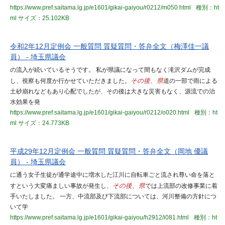
https://www.pref.saitama.lg.jp/e1601/gikai-gaiyou/r0212/m050.html
種別：ht
ml
サイズ：25.102KB
令和2年12月定例会 一般質問 質疑質問・答弁全文（梅澤佳一議
員） - 埼玉県議会
の流入が続いているそうです。 私が県議になって間もなく滝沢ダムが完成
し、視察も何度か行かせていただきました。
その後、県
道の一部で雨による
土砂崩れなどもあり心配でしたが、その後は大きな災害もなく、源流での治
水効果を発
https://www.pref.saitama.lg.jp/e1601/gikai-gaiyou/r0212/o020.html
種別：ht
ml
サイズ：24.773KB
平成29年12月定例会 一般質問 質疑質問・答弁全文（岡地 優議
員） - 埼玉県議会
に通う女子生徒が通学途中に増水した江川に自転車ごと流され尊い命を落と
すという大変痛ましい事故が発生し、
その後、県
では上流部の改修事業に着
手いたしました。 一方、中流部及び下流部については、河川整備の方針につ
いて学
https://www.pref.saitama.lg.jp/e1601/gikai-gaiyou/h2912/i081.html
種別：ht