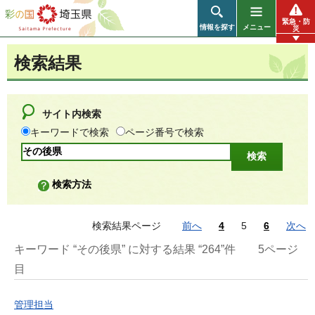
彩の国 埼玉県
緊急・防
情報を探す
メニュー
災
検索結果
サイト内検索
キーワードで検索
ページ番号で検索
検索方法
検索結果ページ
前へ
4
5
6
次へ
キーワード “その後県” に対する結果 “264”件
5ページ
目
管理担当