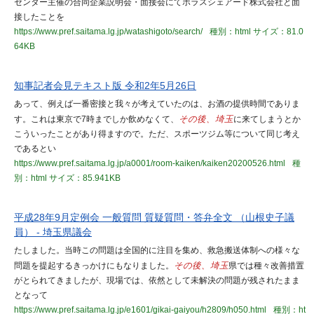
センター主催の合同企業説明会・面接会にてポラスシェアード株式会社と面
接したことを
https://www.pref.saitama.lg.jp/watashigoto/search/
種別：html
サイズ：81.0
64KB
知事記者会見テキスト版 令和2年5月26日
あって、例えば一番密接と我々が考えていたのは、お酒の提供時間でありま
す。これは東京で7時までしか飲めなくて、
その後、埼玉
に来てしまうとか
こういったことがあり得ますので。ただ、スポーツジム等について同じ考え
であるとい
https://www.pref.saitama.lg.jp/a0001/room-kaiken/kaiken20200526.html
種
別：html
サイズ：85.941KB
平成28年9月定例会 一般質問 質疑質問・答弁全文 （山根史子議
員） - 埼玉県議会
たしました。当時この問題は全国的に注目を集め、救急搬送体制への様々な
問題を提起するきっかけにもなりました。
その後、埼玉
県では種々改善措置
がとられてきましたが、現場では、依然として未解決の問題が残されたまま
となって
https://www.pref.saitama.lg.jp/e1601/gikai-gaiyou/h2809/h050.html
種別：ht