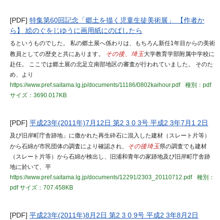
[PDF]
特集第60回記念「郷土を描く児童生徒美術展」 【作者か
ら】 絵のぐをじゆうに画用紙にのばしたら
るというものでした。 私の郷土展へ係わりは、もちろん新任1年目からの美術
教員としての歴史と共にあります。
その後、埼玉
大学教育学部附属中学校に
赴任。 ここでは郷土展の北足立南部地区の審査が行われていました。 そのた
め、より
https://www.pref.saitama.lg.jp/documents/11186/0802kaihour.pdf
種別：pdf
サイズ：3690.017KB
[PDF]
平成23年(2011年)7月12日 第2 3 0 3号 平成2 3年7月1 2日
及び旧岸町庁舎跡地」に撒かれた再生砕石に混入した建材（スレート片等）
から石綿が市民団体の調査により確認され、
その後埼玉
県の調査でも建材
（スレート片等）から石綿が検出し、旧浦和青年の家跡地及び旧岸町庁舎跡
地に於いて、平
https://www.pref.saitama.lg.jp/documents/12291/2303_20110712.pdf
種別：
pdf
サイズ：707.458KB
[PDF]
平成23年(2011年)8月2日 第2 3 0 9号 平成2 3年8月2日