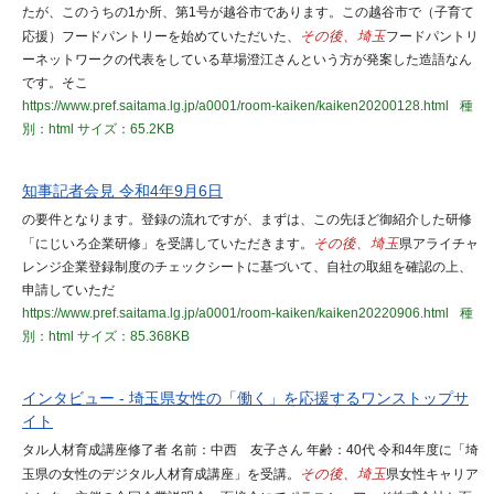
たが、このうちの1か所、第1号が越谷市であります。この越谷市で（子育て
応援）フードパントリーを始めていただいた、
その後、埼玉
フードパントリ
ーネットワークの代表をしている草場澄江さんという方が発案した造語なん
です。そこ
https://www.pref.saitama.lg.jp/a0001/room-kaiken/kaiken20200128.html
種
別：html
サイズ：65.2KB
知事記者会見 令和4年9月6日
の要件となります。登録の流れですが、まずは、この先ほど御紹介した研修
「にじいろ企業研修」を受講していただきます。
その後、埼玉
県アライチャ
レンジ企業登録制度のチェックシートに基づいて、自社の取組を確認の上、
申請していただ
https://www.pref.saitama.lg.jp/a0001/room-kaiken/kaiken20220906.html
種
別：html
サイズ：85.368KB
インタビュー - 埼玉県女性の「働く」を応援するワンストップサ
イト
タル人材育成講座修了者 名前：中西 友子さん 年齢：40代 令和4年度に「埼
玉県の女性のデジタル人材育成講座」を受講。
その後、埼玉
県女性キャリア