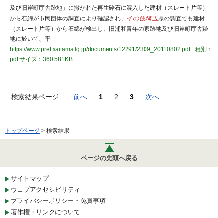
及び旧岸町庁舎跡地」に撒かれた再生砕石に混入した建材（スレート片等）
から石綿が市民団体の調査により確認され、
その後埼玉
県の調査でも建材
（スレート片等）から石綿が検出し、旧浦和青年の家跡地及び旧岸町庁舎跡
地に於いて、平
https://www.pref.saitama.lg.jp/documents/12291/2309_20110802.pdf
種別：
pdf
サイズ：360.581KB
検索結果ページ
前へ
1
2
3
次へ
トップページ
> 検索結果
ページの先頭へ戻る
サイトマップ
ウェブアクセシビリティ
プライバシーポリシー・免責事項
著作権・リンクについて