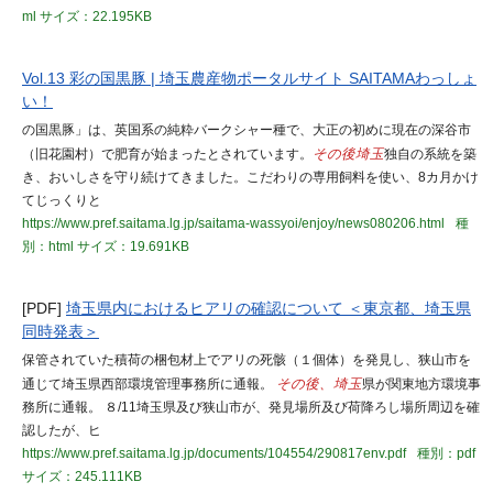
ml
サイズ：22.195KB
Vol.13 彩の国黒豚 | 埼玉農産物ポータルサイト SAITAMAわっしょ
い！
の国黒豚」は、英国系の純粋バークシャー種で、大正の初めに現在の深谷市
（旧花園村）で肥育が始まったとされています。
その後埼玉
独自の系統を築
き、おいしさを守り続けてきました。こだわりの専用飼料を使い、8カ月かけ
てじっくりと
https://www.pref.saitama.lg.jp/saitama-wassyoi/enjoy/news080206.html
種
別：html
サイズ：19.691KB
[PDF]
埼玉県内におけるヒアリの確認について ＜東京都、埼玉県
同時発表＞
保管されていた積荷の梱包材上でアリの死骸（１個体）を発見し、狭山市を
通じて埼玉県西部環境管理事務所に通報。
その後、埼玉
県が関東地方環境事
務所に通報。 ８/11埼玉県及び狭山市が、発見場所及び荷降ろし場所周辺を確
認したが、ヒ
https://www.pref.saitama.lg.jp/documents/104554/290817env.pdf
種別：pdf
サイズ：245.111KB