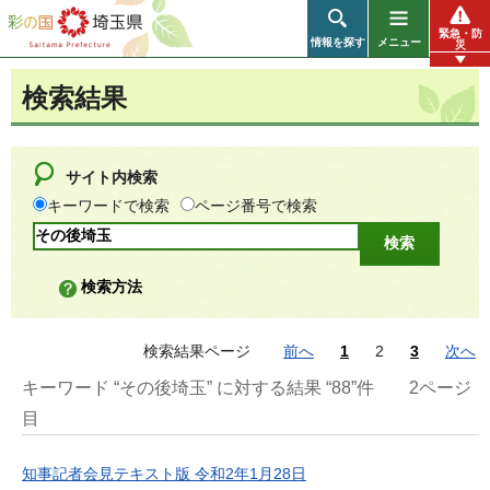
彩の国 埼玉県
緊急・防
情報を探す
メニュー
災
検索結果
サイト内検索
キーワードで検索
ページ番号で検索
検索方法
検索結果ページ
前へ
1
2
3
次へ
キーワード “その後埼玉” に対する結果 “88”件
2ページ
目
知事記者会見テキスト版 令和2年1月28日