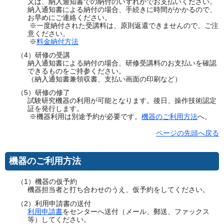
又は、納入通知書での納付のいずれかでお支払いください。
納入通知書による納付の場合、手続きに時間がかかるので、
お早めにご連絡ください。
※一度納付された受講料は、原則返還できませんので、ご注
意ください。
※
料金納付方法
（4）研修の受講
納入通知書による納付の場合、研修受講料のお支払いを確認
できるものをご持参ください。
（納入通知書兼領収書、支払い画面の印刷など）
（5）研修の修了
試験研究機器の利用が可能となります。後日、操作技術認定
証を発行します。
※機器利用は別途予約が必要です。
機器のご利用方法
へ。
ページの先頭へ戻る
機器のご利用方法
（1）機器の仮予約
機器担当者と打ち合わせのうえ、仮予約をしてください。
（2）利用申請書の送付
利用申請書
をセンターへ送付（メール、郵送、ファックス
等）してください。