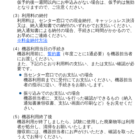
仮予約後一週間以内にお申込みがない場合は、仮予約は無効
となりますので、ご注意ください。
（3）利用料の納付
利用料は、センター窓口での現金納付、キャッシュレス決済
又は、納入通知書での納付のいずれかでお支払いください。
納入通知書による納付の場合、手続きに時間がかかるので、
お早めにご連絡ください。
※料金納付方法
（4）機器利用当日の手続き
機器利用前に、
誓約書
（年度ごとに1通必要）を機器担当者
にお渡しください。
また、下記のとおり利用料の支払い、または支払い確認が必
要です。
当センター窓口でのお支払いの場合
機器利用前までに受付にてお支払いください。機器担当
者の指示に従い、手続きをお願いします。
振り込みでのお支払いの場合
機器担当者に、支払いを行った確認ができるもの（納入
通知書兼領収書、支払い画面の印刷など）をお見せくだ
さい。
（5）機器利用終了後
機器利用が終了しましたら、試験に使用した廃棄物等は利用
者が処分し、清掃をお願いいたします。
撤収前には、機器担当者にお声がけいただき、確認を取った
うえでお帰りください。