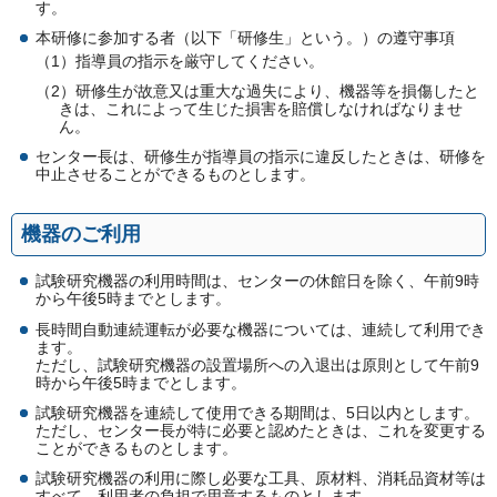
す。
本研修に参加する者（以下「研修生」という。）の遵守事項
（1）指導員の指示を厳守してください。
（2）研修生が故意又は重大な過失により、機器等を損傷したと
きは、これによって生じた損害を賠償しなければなりませ
ん。
センター長は、研修生が指導員の指示に違反したときは、研修を
中止させることができるものとします。
機器のご利用
試験研究機器の利用時間は、センターの休館日を除く、午前9時
から午後5時までとします。
長時間自動連続運転が必要な機器については、連続して利用でき
ます。
ただし、試験研究機器の設置場所への入退出は原則として午前9
時から午後5時までとします。
試験研究機器を連続して使用できる期間は、5日以内とします。
ただし、センター長が特に必要と認めたときは、これを変更する
ことができるものとします。
試験研究機器の利用に際し必要な工具、原材料、消耗品資材等は
すべて、利用者の負担で用意するものとします。