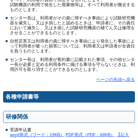
試験機器の利用で発生した廃棄物等は、すべて利用者が撤去する
ものとします。
センター長は、利用者がその責に帰すべき事由により試験研究機
器を滅失し、又はき損したと認めるときは、申請者に、その責任
において滅失し、又はき損した試験研究機器の補てん又は修理を
させることができるものとします。
自然災害又は利用者の責に帰すべき事由により発生した事故によ
って利用者が被った損害については、利用者又は申請者が全責任
を負うものとします。
センター長は、利用者が誓約書に記載された事項、その他センタ
ー長が必要と定める利用条件に掲げる事項を守らないときは、利
用許可を取り消すことができるものとします。
ページの先頭へ戻る
各種申請書等
研修関係
受講申込書
word形式（ワード：19KB）
PDF形式（PDF：68KB）
【記入