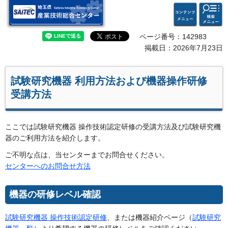
検索・
コンテ
埼玉県 産業技術総合セン
共通メ
ンツメ
ター
ニュー
ニュー
ページ番号：142983
掲載日：2026年7月23日
試験研究機器 利用方法および機器操作研修
受講方法
ここでは試験研究機器 操作技術認定研修の受講方法及び試験研究機
器のご利用方法を紹介します。
ご不明な点は、当センターまでお問合せください。
センターへのお問合せ方法
機器の研修レベル確認
試験研究機器 操作技術認定研修
、または機器紹介ページ（
試験研究