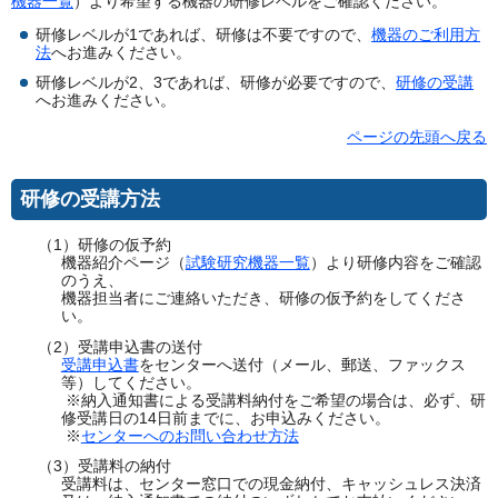
機器一覧
）より希望する機器の研修レベルをご確認ください。
研修レベルが1であれば、研修は不要ですので、
機器のご利用方
法
へお進みください。
研修レベルが2、3であれば、研修が必要ですので、
研修の受講
へお進みください。
ページの先頭へ戻る
研修の受講方法
（1）研修の仮予約
機器紹介ページ（
試験研究機器一覧
）より研修内容をご確認
のうえ、
機器担当者にご連絡いただき、研修の仮予約をしてくださ
い。
（2）受講申込書の送付
受講申込書
をセンターへ送付（メール、郵送、ファックス
等）してください。
※納入通知書による受講料納付をご希望の場合は、必ず、研
修受講日の14日前までに、お申込みください。
※
センターへのお問い合わせ方法
（3）受講料の納付
受講料は、センター窓口での現金納付、キャッシュレス決済