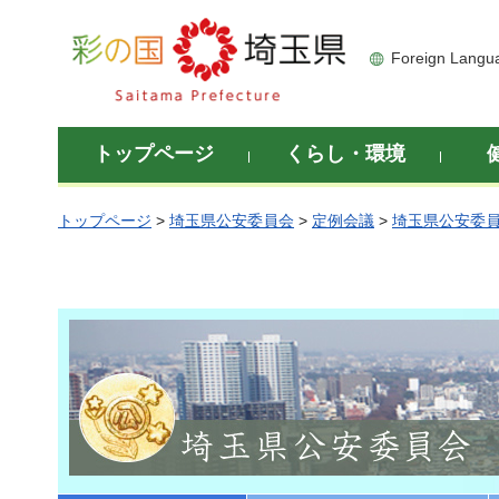
彩の国 埼玉県
Foreign Langu
トップページ
くらし・環境
トップページ
>
埼玉県公安委員会
>
定例会議
>
埼玉県公安委