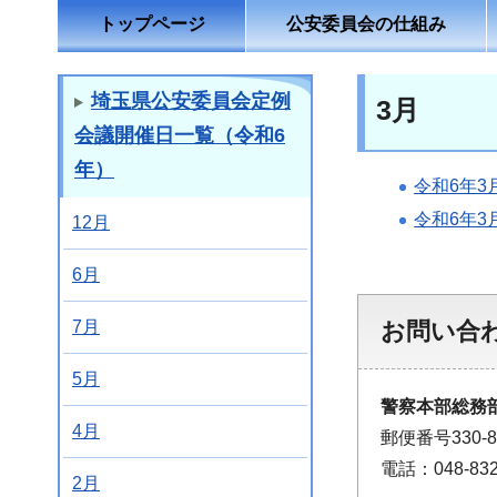
トップページ
公安委員会の仕組み
埼玉県公安委員会定例
3月
会議開催日一覧（令和6
年）
令和6年3
令和6年3
12月
6月
7月
お問い合
5月
警察本部総務部
4月
郵便番号330
電話：048-832
2月