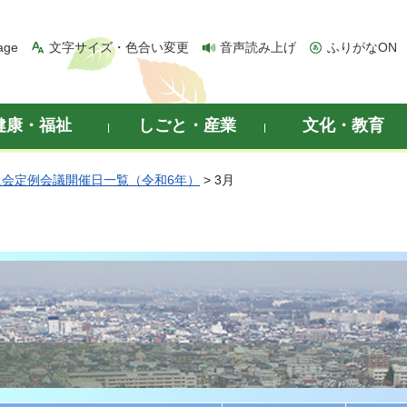
age
文字サイズ・色合い変更
音声読み上げ
ふりがなON
健康・福祉
しごと・産業
文化・教育
員会定例会議開催日一覧（令和6年）
> 3月