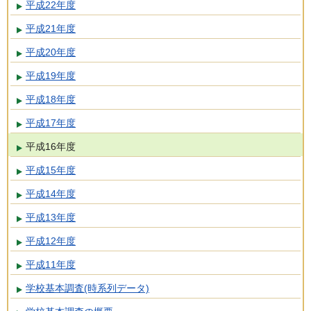
平成22年度
平成21年度
平成20年度
平成19年度
平成18年度
平成17年度
平成16年度
平成15年度
平成14年度
平成13年度
平成12年度
平成11年度
学校基本調査(時系列データ)