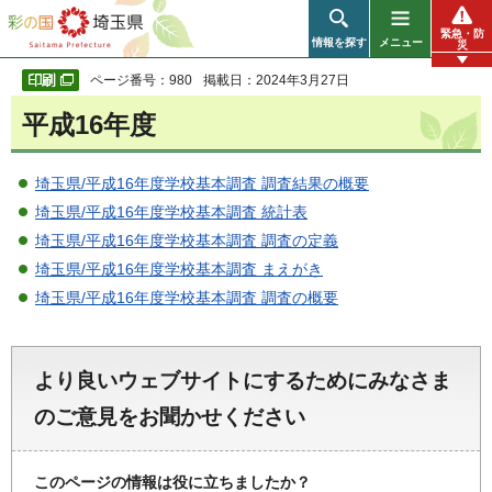
彩の国 埼玉県
緊急・防
情報を探す
メニュー
災
ページ番号：980
掲載日：2024年3月27日
平成16年度
埼玉県/平成16年度学校基本調査 調査結果の概要
埼玉県/平成16年度学校基本調査 統計表
埼玉県/平成16年度学校基本調査 調査の定義
埼玉県/平成16年度学校基本調査 まえがき
埼玉県/平成16年度学校基本調査 調査の概要
より良いウェブサイトにするためにみなさま
のご意見をお聞かせください
このページの情報は役に立ちましたか？