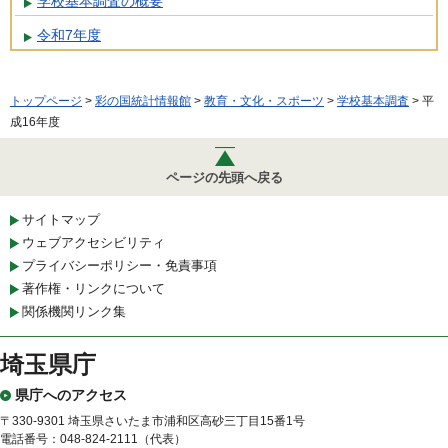
学校基本調査の概要
令和7年度
トップページ
>
彩の国統計情報館
>
教育・文化・スポーツ
>
学校基本調査
> 平
成16年度
ページの先頭へ戻る
サイトマップ
ウェブアクセシビリティ
プライバシーポリシー・免責事項
著作権・リンクについて
関係機関リンク集
埼玉県庁
県庁へのアクセス
〒330-9301 埼玉県さいたま市浦和区高砂三丁目15番1号
電話番号：048-824-2111（代表）