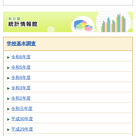
彩の国統計情報館トップページ
学校基本調査
令和6年度
令和5年度
令和4年度
令和3年度
令和2年度
令和元年度
平成30年度
平成29年度