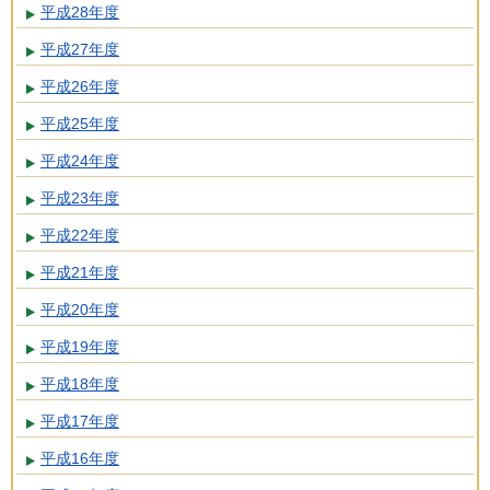
平成28年度
平成27年度
平成26年度
平成25年度
平成24年度
平成23年度
平成22年度
平成21年度
平成20年度
平成19年度
平成18年度
平成17年度
平成16年度