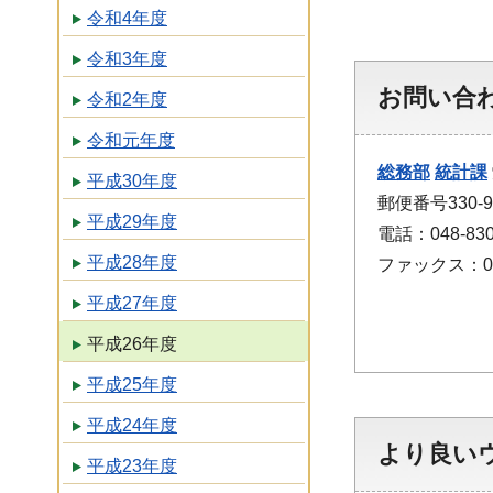
令和4年度
令和3年度
お問い合
令和2年度
令和元年度
総務部
統計課
平成30年度
郵便番号330
平成29年度
電話：048-830
平成28年度
ファックス：048
平成27年度
平成26年度
平成25年度
平成24年度
より良い
平成23年度