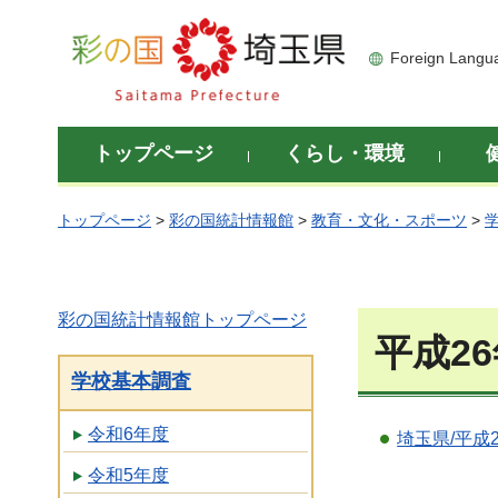
彩の国 埼玉県
Foreign Langu
トップページ
くらし・環境
トップページ
>
彩の国統計情報館
>
教育・文化・スポーツ
>
彩の国統計情報館トップページ
平成2
学校基本調査
令和6年度
埼玉県/平成
令和5年度