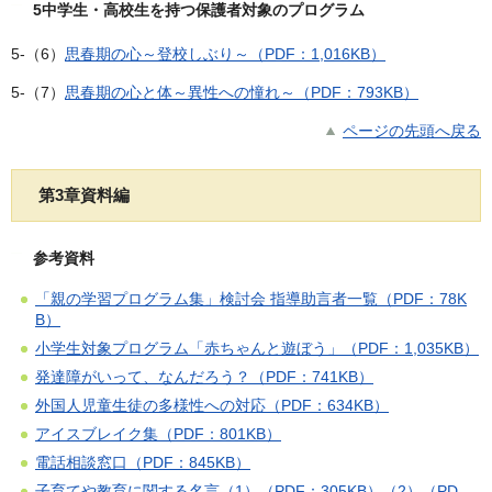
5中学生・高校生を持つ保護者対象のプログラム
5-（6）
思春期の心～登校しぶり～（PDF：1,016KB）
5-（7）
思春期の心と体～異性への憧れ～（PDF：793KB）
ページの先頭へ戻る
第3章資料編
参考資料
「親の学習プログラム集」検討会 指導助言者一覧（PDF：78K
B）
小学生対象プログラム「赤ちゃんと遊ぼう」（PDF：1,035KB）
発達障がいって、なんだろう？（PDF：741KB）
外国人児童生徒の多様性への対応（PDF：634KB）
アイスブレイク集（PDF：801KB）
電話相談窓口（PDF：845KB）
子育てや教育に関する名言（1）（PDF：305KB）
（2）（PD