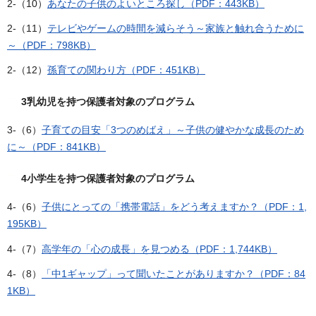
2-（10）
あなたの子供のよいところ探し（PDF：443KB）
2-（11）
テレビやゲームの時間を減らそう～家族と触れ合うために
～（PDF：798KB）
2-（12）
孫育ての関わり方（PDF：451KB）
3乳幼児を持つ保護者対象のプログラム
3-（6）
子育ての目安「3つのめばえ」～子供の健やかな成長のため
に～（PDF：841KB）
4小学生を持つ保護者対象のプログラム
4-（6）
子供にとっての「携帯電話」をどう考えますか？（PDF：1,
195KB）
4-（7）
高学年の「心の成長」を見つめる（PDF：1,744KB）
4-（8）
「中1ギャップ」って聞いたことがありますか？（PDF：84
1KB）