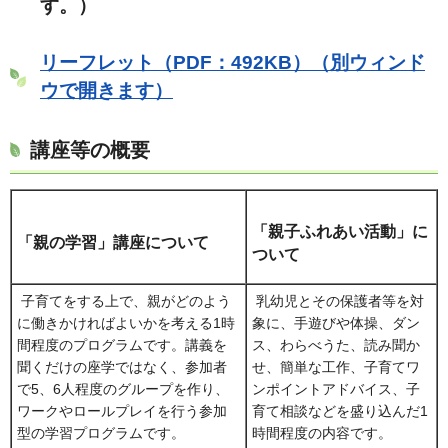
す。）
リーフレット（PDF：492KB）（別ウィンド
ウで開きます）
講座等の概要
「親子ふれあい活動」に
「親の学習」講座について
ついて
子育てをする上で、親がどのよう
乳幼児とその保護者等を対
に働きかければよいかを考える1時
象に、手遊びや体操、ダン
間程度のプログラムです。講義を
ス、わらべうた、読み聞か
聞くだけの座学ではなく、参加者
せ、簡単な工作、子育てワ
で5、6人程度のグループを作り、
ンポイントアドバイス、子
ワークやロールプレイを行う参加
育て相談などを盛り込んだ1
型の学習プログラムです。
時間程度の内容です。