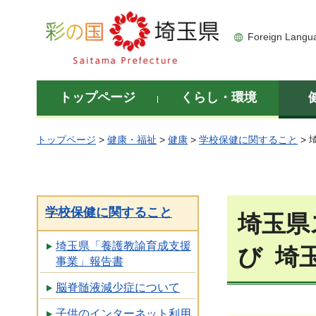
彩の国 埼玉県
Foreign Langu
トップページ
くらし・環境
トップページ
>
健康・福祉
>
健康
>
学校保健に関すること
>
学校保健に関すること
埼玉
埼玉県「養護教諭育成支援
び 埼
事業」報告書
脳脊髄液減少症について
子供のインターネット利用