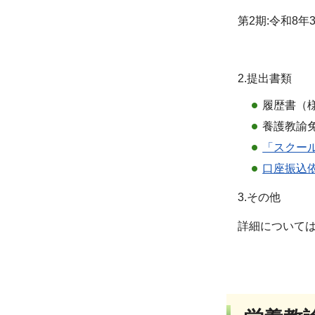
第2期:令和8年
2.提出書類
履歴書（
養護教諭
「スクー
口座振込依
3.その他
詳細については