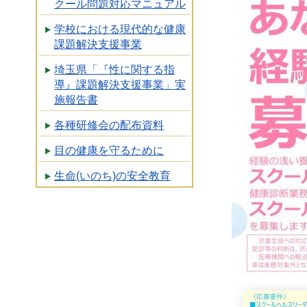
クール問題対応マニュアル
学校における現代的な健康
課題解決支援事業
埼玉県「『性に関する指
導』課題解決支援事業」実
施報告書
各種研修会の配布資料
目の健康を守るために
生命(いのち)の安全教育