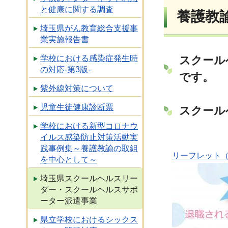
と健康に関する調査
養護教
埼玉県がん教育総合支援事
業実施報告書
学校における感染症発生時
スクール
の対応-第3版-
です。
紫外線対策について
児童生徒健康診断票
スクール
学校における新型コロナウ
イルス感染防止対策活動実
践事例集～養護教諭の取組
リーフレット（P
を中心として～
埼玉県スクールヘルスリー
ダー・スクールヘルスサポ
ーター派遣事業
県立学校におけるシックス