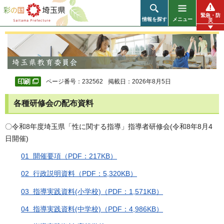
彩の国 埼玉県
緊急・防
情報を探す
メニュー
災
ページ番号：232562
掲載日：2026年8月5日
各種研修会の配布資料
〇令和8年度埼玉県「性に関する指導」指導者研修会(令和8年8月4
日開催)
01 開催要項（PDF：217KB）
02 行政説明資料（PDF：5,320KB）
03 指導実践資料(小学校)（PDF：1,571KB）
04 指導実践資料(中学校)（PDF：4,986KB）