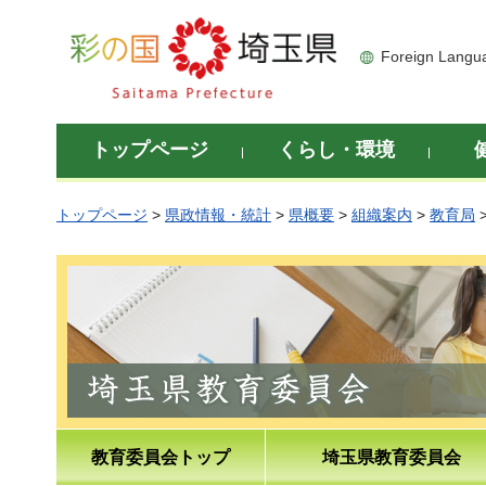
彩の国 埼玉県
Foreign Langu
トップページ
くらし・環境
トップページ
>
県政情報・統計
>
県概要
>
組織案内
>
教育局
教育委員会トップ
埼玉県教育委員会