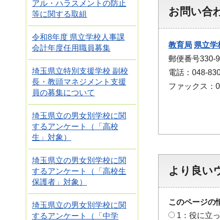
アル・ハラスメントの防止
お問い合
等に関する取組
令和8年度 県立学校人事課
教育局
県立学
会計年度任用職員募集
郵便番号330
埼玉県立特別支援学校 副校
電話：048-830
長・教頭マネジメント支援
ファックス：048
員の募集について
埼玉県立の男女別学校に関
するアンケート（「高校
生」対象）
埼玉県立の男女別学校に関
より良い
するアンケート（「高校生
保護者」対象）
このページの
埼玉県立の男女別学校に関
1：役に立
するアンケート（「中学