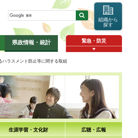
組織から
探す
緊急・防災
県政情報・統計
るハラスメント防止等に関する取組
生涯学習・文化財
広聴・広報