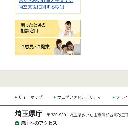
県立学校の仕事と子育ての
両立支援に関する取組
困ったときの相談窓口
ご意見・ご提案
サイトマップ
ウェブアクセシビリティ
プライ
埼玉県庁
〒330-9301 埼玉県さいたま市浦和区高砂三
県庁へのアクセス