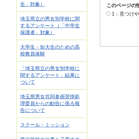
生」対象）
このページの
1：見つけ
埼玉県立の男女別学校に関
するアンケート（「中学生
保護者」対象）
大学生・短大生のための高
校教員体験
「埼玉県立の男女別学校に
関するアンケート」結果に
ついて
埼玉県男女共同参画苦情処
理委員からの勧告に係る報
告について
スクール・ミッション