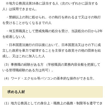
※地方公務員法第16条に該当する人（次のいずれかに該当する
人）は採用できません。
・禁錮以上の刑に処せられ、その執行を終わるまで又はその執行
を受けることがなくなるまでの人
・埼玉県職員として懲戒免職の処分を受け、当該処分の日から2年
を経過しない人
・日本国憲法施行の日以後において、日本国憲法又はその下に成
立した政府を暴力で破壊することを主張する政党その他の団体を結
成し、又はこれに加入した人
（3）事務職の経験がある方 （学校職員の業務内容全般を把握して
いる管理職経験のある方は尚可）。
（4）ワード・エクセル等パソコンの基本的な操作ができる方。
求める人材
（1）地方公務員としての身分上・職務上の義務・制限等を遵守でき