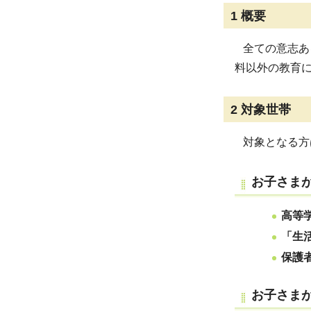
1
概要
全ての意志あ
料以外の教育
2
対象世帯
対象となる方は
お子さま
高等
「生
保護
お子さま