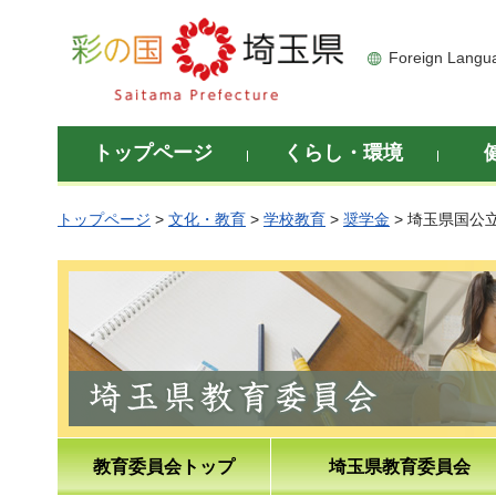
彩の国 埼玉県
Foreign Langu
トップページ
くらし・環境
トップページ
>
文化・教育
>
学校教育
>
奨学金
> 埼玉県国公
教育委員会トップ
埼玉県教育委員会