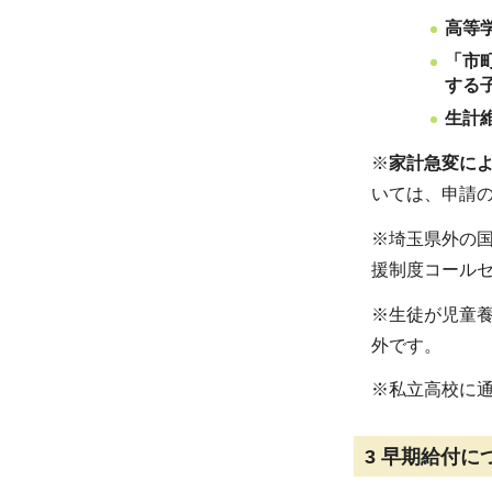
高等
「市町
する
生計
※
家計急変に
いては、申請
※埼玉県外の
援制度コール
※生徒が児童
外です。
※私立高校に
3
早期給付に