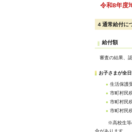
令和8年度
4
通常給付に
給付額
審査の結果、認
お子さまが全日
生活保護
市町村民
市町村民税
市町村民税
※高校生等の国
合があります。