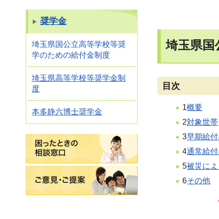
奨学金
埼玉県国
埼玉県国公立高等学校等奨
学のための給付金制度
埼玉県高等学校等奨学金制
目次
度
1
概要
本多静六博士奨学金
2
対象世帯
3
早期給付
困ったときの相談窓口
4
通常給付
5
被災によ
ご意見・ご提案
6
その他