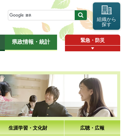
組織から
探す
緊急・防災
県政情報・統計
生涯学習・文化財
広聴・広報