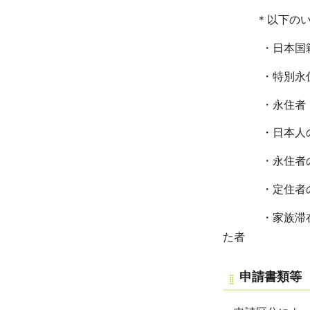
＊以下のいず
・日本国籍
・特別永
・永住者
・日本人の
・永住者の
・定住者のう
・家族滞在のう
た者
申請書類等