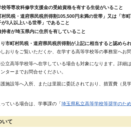
学校等専攻科修学支援金の受給資格を有する生徒がいること
村民税・道府県民税所得割105,500円未満の世帯」又は「市町
子が3人以上いる世帯」であること
維持者が埼玉県内に住所を有していること
より市町村民税・道府県民税所得割が上記に相当すると認めら
のしおりをご覧いただくか、在学する高等学校等の事務室へお
国公立高等学校等へ在学している場合も対象になります。詳細
センターまでお問合せください。
養護施設等へ入所、または里親に委託されており、措置費（見
通っている場合は、学事課の「
埼玉県私立高等学校等奨学のた
ついて