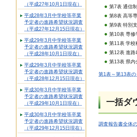
（平成27年10月1日現在）
第7表 通信
平成28年3月中学校等卒業
第8表 高等
予定者の進路希望状況調査
第9表 特別
（平成27年12月15日現在）
第10表 専
平成29年3月中学校等卒業
第11表 学
予定者の進路希望状況調査
第12表 進
（平成28年10月1日現在）
第13表 県
平成29年3月中学校等卒業
予定者の進路希望状況調査
第1表～第13表
（平成28年12月15日現在）
平成30年3月中学校等卒業
予定者の進路希望状況調査
一括ダ
（平成29年10月1日現在）
平成30年3月中学校等卒業
予定者の進路希望状況調査
調査報告書全体のダ
（平成29年12月15日現在）