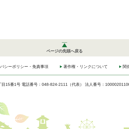
ページの先頭へ戻る
バシーポリシー・免責事項
著作権・リンクについて
関
丁目15番1号
電話番号：048-824-2111（代表）
法人番号：1000020110