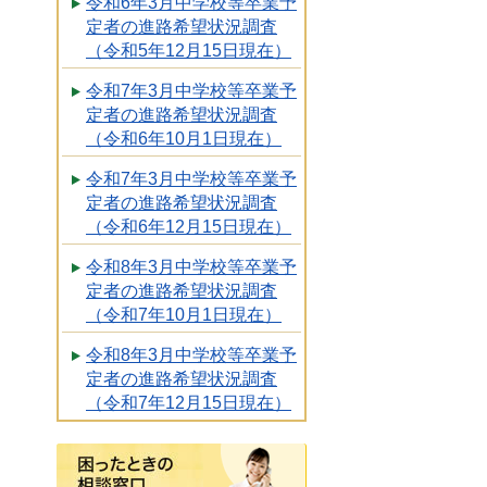
令和6年3月中学校等卒業予
定者の進路希望状況調査
（令和5年12月15日現在）
令和7年3月中学校等卒業予
定者の進路希望状況調査
（令和6年10月1日現在）
令和7年3月中学校等卒業予
定者の進路希望状況調査
（令和6年12月15日現在）
令和8年3月中学校等卒業予
定者の進路希望状況調査
（令和7年10月1日現在）
令和8年3月中学校等卒業予
定者の進路希望状況調査
（令和7年12月15日現在）
困ったときの相談窓口