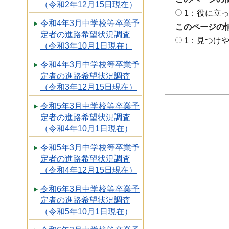
（令和2年12月15日現在）
1：役に立
令和4年3月中学校等卒業予
このページの
定者の進路希望状況調査
1：見つけ
（令和3年10月1日現在）
令和4年3月中学校等卒業予
定者の進路希望状況調査
（令和3年12月15日現在）
令和5年3月中学校等卒業予
定者の進路希望状況調査
（令和4年10月1日現在）
令和5年3月中学校等卒業予
定者の進路希望状況調査
（令和4年12月15日現在）
令和6年3月中学校等卒業予
定者の進路希望状況調査
（令和5年10月1日現在）