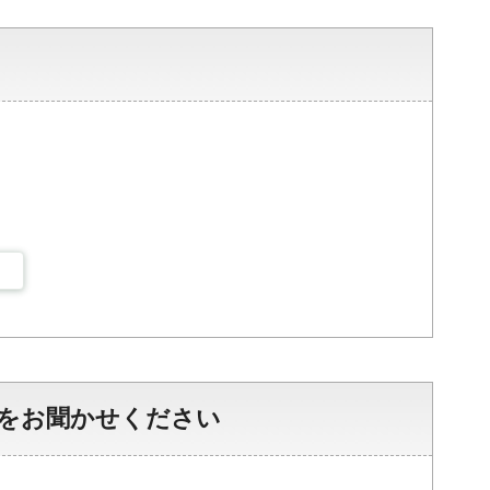
をお聞かせください