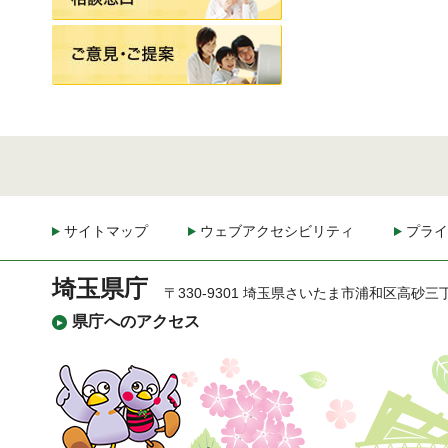
ご意見・ご提案
サイトマップ
ウェブアクセシビリティ
プライ
埼玉県庁
〒330-9301 埼玉県さいたま市浦和区高砂三
県庁へのアクセス