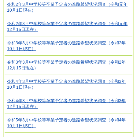
令和2年3月中学校等卒業予定者の進路希望状況調査（令和元年
10月1日現在）
令和2年3月中学校等卒業予定者の進路希望状況調査（令和元年
12月15日現在）
令和3年3月中学校等卒業予定者の進路希望状況調査（令和2年
10月1日現在）
令和3年3月中学校等卒業予定者の進路希望状況調査（令和2年
12月15日現在）
令和4年3月中学校等卒業予定者の進路希望状況調査（令和3年
10月1日現在）
令和4年3月中学校等卒業予定者の進路希望状況調査（令和3年
12月15日現在）
令和5年3月中学校等卒業予定者の進路希望状況調査（令和4年
10月1日現在）