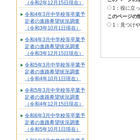
（令和2年12月15日現在）
1：役に立
令和4年3月中学校等卒業予
このページの
定者の進路希望状況調査
1：見つけ
（令和3年10月1日現在）
令和4年3月中学校等卒業予
定者の進路希望状況調査
（令和3年12月15日現在）
令和5年3月中学校等卒業予
定者の進路希望状況調査
（令和4年10月1日現在）
令和5年3月中学校等卒業予
定者の進路希望状況調査
（令和4年12月15日現在）
令和6年3月中学校等卒業予
定者の進路希望状況調査
（令和5年10月1日現在）