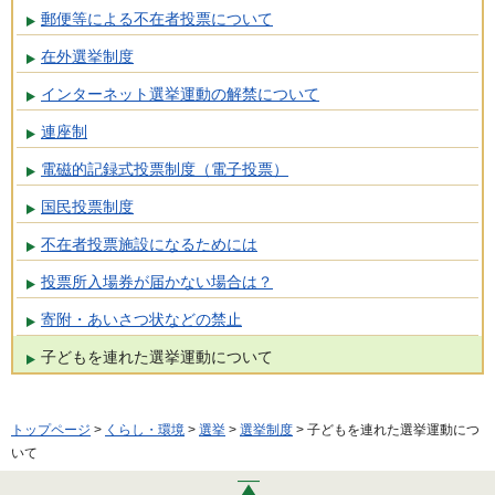
郵便等による不在者投票について
在外選挙制度
インターネット選挙運動の解禁について
連座制
電磁的記録式投票制度（電子投票）
国民投票制度
不在者投票施設になるためには
投票所入場券が届かない場合は？
寄附・あいさつ状などの禁止
子どもを連れた選挙運動について
トップページ
>
くらし・環境
>
選挙
>
選挙制度
> 子どもを連れた選挙運動につ
いて