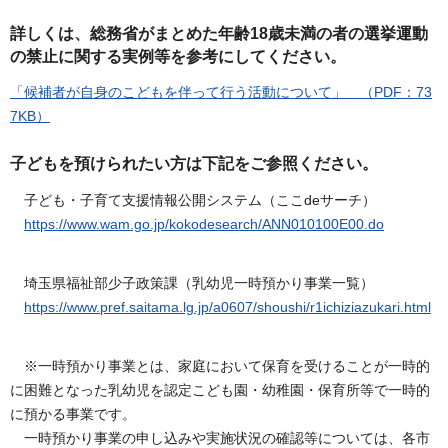
詳しくは、総務省がまとめた年齢18歳未満の者の選挙運動
の禁止に関する実例等を参考にしてください。
「候補者が自身のこどもを伴って行う活動について」 （PDF：73
7KB）
子どもを預けられたい方は下記をご参照ください。
子ども・子育て支援情報公開システム（ここdeサーチ）
https://www.wam.go.jp/kokodesearch/ANN010100E00.do
埼玉県福祉部少子政策課（乳幼児一時預かり事業一覧）
https://www.pref.saitama.lg.jp/a0607/shoushi/r1ichiziazukari.html
※一時預かり事業とは、家庭において保育を受けることが一時的
に困難となった乳幼児を認定こども園・幼稚園・保育所等で一時的
に預かる事業です。
一時預かり事業の申し込みや実施状況の確認等については、各市