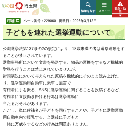
彩の国 埼玉県
緊急・防
情報を探す
メニュー
災
ページ番号：229060
掲載日：2026年3月13日
子どもを連れた選挙運動について
公職選挙法第137条の2の規定により、18歳未満の者は選挙運動をす
ることが禁止されています。
選挙事務所において文書を発送する、物品の運搬をするなど機械的
労務を行うことは禁止されていませんが、
街頭演説において与えられた原稿を機械的にそのまま読み上げた
り、選挙運動用自動車に乗車し無言で
有権者に手を振る、SNSに選挙運動に関することを投稿するなど、
有権者に直接働き掛ける行為は選挙運動に
当たるおそれがあります。
ただし、単に候補者が子どもを同行することや、子どもに選挙運動
用自動車内で授乳する、当選後に子どもと
一緒に万歳をするなどの行為は問題ありません。