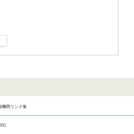
係機関リンク集
001