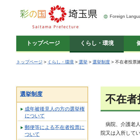
彩の国 埼玉県
Foreign Langu
トップページ
くらし・環境
トップページ
>
くらし・環境
>
選挙
>
選挙制度
> 不在者投票
選挙制度
不在者
成年被後見人の方の選挙権
について
病院、介護老人
郵便等による不在者投票に
院又は入所して
ついて