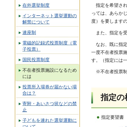
指定を希望され
在外選挙制度
っては、あらか
インターネット選挙運動の
度）を要します
解禁について
連座制
また、指定を受
電磁的記録式投票制度（電
なお、既に指定
子投票）
一度不在者投票
国民投票制度
す。（指定には一
不在者投票施設になるため
※不在者投票制
には
投票所入場券が届かない場
合は？
指定の
寄附・あいさつ状などの禁
止
指定要望書
子どもを連れた選挙運動に
ついて