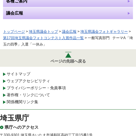
各種ご案内
議会広報
トップページ
>
埼玉県議会トップ
>
議会広報
>
埼玉県議会フォトギャラリー
>
第17回埼玉県議会フォトコンテスト入賞作品一覧
> 一般写真部門 テーマA「埼
玉の四季」入選「一休み」
ページの先頭へ戻る
サイトマップ
ウェブアクセシビリティ
プライバシーポリシー・免責事項
著作権・リンクについて
関係機関リンク集
埼玉県庁
県庁へのアクセス
〒330-9301 埼玉県さいたま市浦和区高砂三丁目15番1号