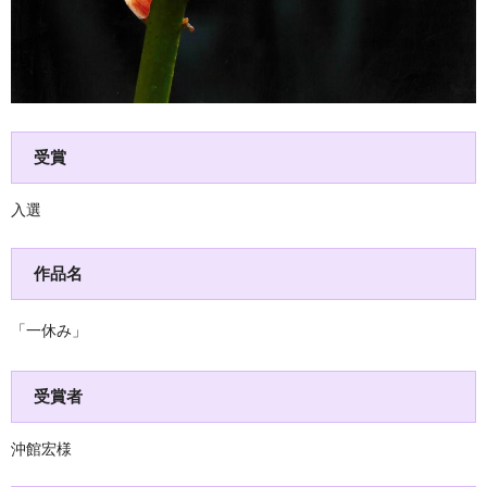
受賞
入選
作品名
「一休み」
受賞者
沖館宏様