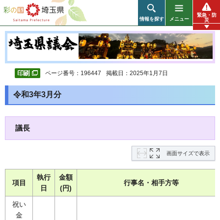
彩の国 埼玉県
緊急・防
情報を探す
メニュー
災
ページ番号：196447
掲載日：2025年1月7日
令和3年3月分
議長
画面サイズで表示
執行
金額
項目
行事名・相手方等
日
(円)
祝い
金