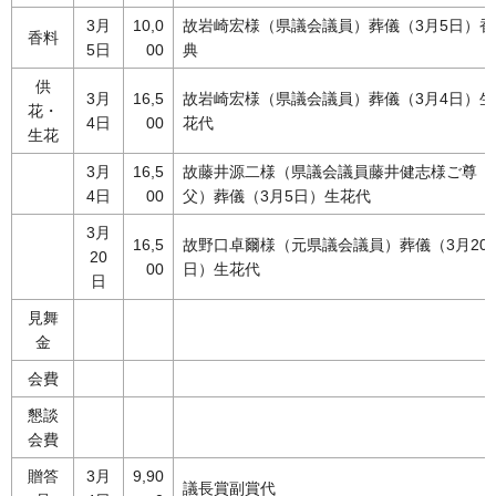
3月
10,0
故岩崎宏様（県議会議員）葬儀（3月5日）香
香料
5日
00
典
供
3月
16,5
故岩崎宏様（県議会議員）葬儀（3月4日）生
花・
4日
00
花代
生花
3月
16,5
故藤井源二様（県議会議員藤井健志様ご尊
4日
00
父）葬儀（3月5日）生花代
3月
16,5
故野口卓爾様（元県議会議員）葬儀（3月20
20
00
日）生花代
日
見舞
金
会費
懇談
会費
贈答
3月
9,90
議長賞副賞代