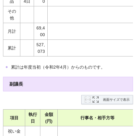
品
4日
0
その
他
69,4
月計
00
527,
累計
073
累計は年度当初（令和2年4月）からのものです。
副議長
画面サイズで表示
執行
金額
項目
行事名・相手方等
日
(円)
祝い金