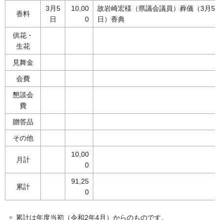
3月5
10,00
故岩崎宏様（県議会議員）葬儀（3月5
香料
日
0
日）香典
供花・
生花
見舞金
会費
懇談会
費
贈答品
その他
10,00
月計
0
91,25
累計
0
累計は年度当初（令和2年4月）からのものです。