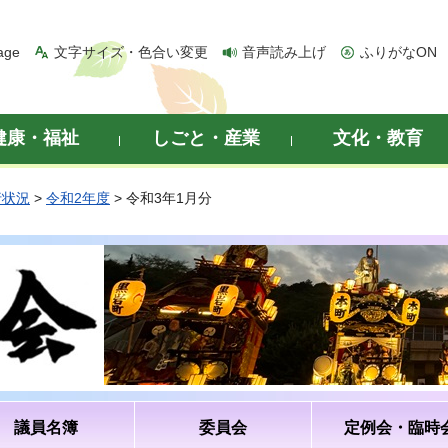
age
文字サイズ・色合い変更
音声読み上げ
ふりがなON
健康・福祉
しごと・産業
文化・教育
行状況
>
令和2年度
> 令和3年1月分
議員名簿
委員会
定例会・臨時