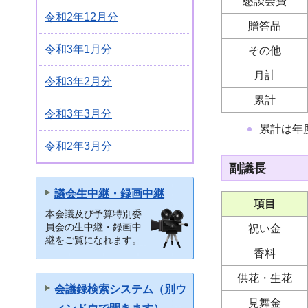
懇談会費
令和2年12月分
贈答品
令和3年1月分
その他
月計
令和3年2月分
累計
令和3年3月分
累計は年
令和2年3月分
副議長
議会生中継・録画中継
項目
本会議及び予算特別委
員会の生中継・録画中
祝い金
継をご覧になれます。
香料
供花・生花
会議録検索システム（別ウ
見舞金