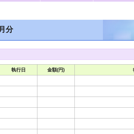
1月分
執行日
金額(円)