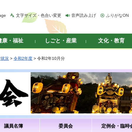
age
文字サイズ・色合い変更
音声読み上げ
ふりがなON
健康・福祉
しごと・産業
文化・教育
行状況
>
令和2年度
> 令和2年10月分
議員名簿
委員会
定例会・臨時