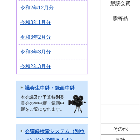
懇談会費
令和2年12月分
贈答品
令和3年1月分
令和3年2月分
令和3年3月分
令和2年3月分
議会生中継・録画中継
本会議及び予算特別委
員会の生中継・録画中
継をご覧になれます。
その他
会議録検索システム（別ウ