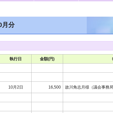
0月分
執行日
金額(円)
10月2日
16,500
故川角志月様（議会事務局