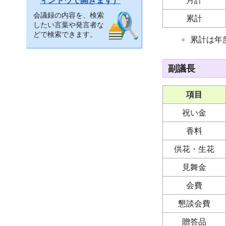
月計
ィンドウで開きます）
会議録の内容を、検索
累計
したい言葉や発言者な
どで検索できます。
累計は年
副議長
項目
祝い金
香料
供花・生花
見舞金
会費
懇談会費
贈答品