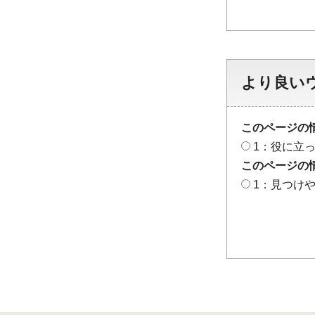
より良い
このページの
1：役に立
このページの
1：見つけ